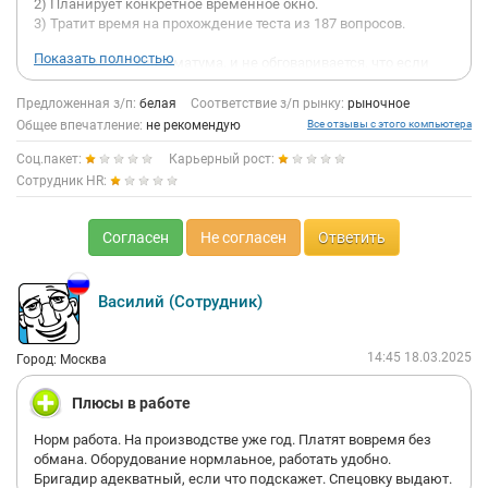
2) Планирует конкретное временное окно.
3) Тратит время на прохождение теста из 187 вопросов.
Показать полностью
4) Заранее нет ультиматума, и не обговаривается, что если
тест будет иметь метрики не удовлетворяющие заказчика, то
и приглашение вместе с ранее заключенными
Предложенная з/п:
белая
Соответствие з/п рынку:
рыночное
договоренностями по умолчанию, - ежесекундно
Общее впечатление:
не рекомендую
Все отзывы с этого компьютера
аннулируются!
Соц.пакет:
Карьерный рост:
4) Заблаговременно сотрудник просит подтвердить встречу,
Сотрудник HR:
но как только получает ссылку на тест, с уточняющим
вопросом- отображаются ли результаты, все ли в порядке,
Согласен
Не согласен
Ответить
вопрос в каком формате переслать тест?
Сотрудник выпадает из диалога-игнорируя собеседника и
вопросы касающиеся напрямую процесса , и через какое-то
время приходит с ответом, что встреча отклоняется ,по
Василий (Сотрудник)
результатам тестирования!
Собственно говоря, каждый сам решит тратить ли время, и
14:45 18.03.2025
Город: Москва
достойна ли уважения такая модель поведения работодателя!
Плюсы в работе
Норм работа. На производстве уже год. Платят вовремя без
обмана. Оборудование нормлаьное, работать удобно.
Бригадир адекватный, если что подскажет. Спецовку выдают.