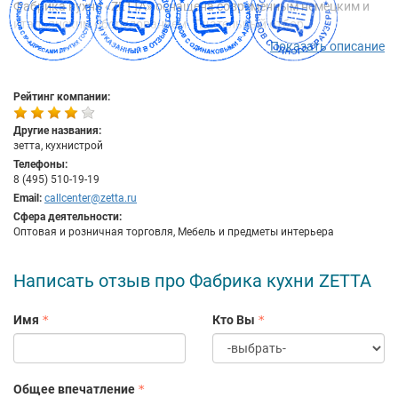
Фабрика кухни «ZETTA» оснащена современным немецким и
итальянским оборудованием. Тщательный отбор
поставщиков позволяет использовать в производстве мебели
Показать описание
только лучшие европейские комплектующие и материалы,
проверенные годами и соответствующие всем техническим
требованиям.
Рейтинг компании:
На кухни «ZETTA» действует 12-летняя гарантия. А это значит,
Другие названия:
что приобретая кухни у нас, Вы можете не беспокоиться о
зетта, кухнистрой
сроке эксплуатации кухни. Она прослужит Вам долгие годы.
Телефоны:
8 (495) 510-19-19
Наши специалисты, создавая идеальное кухонное
Email:
callcenter@zetta.ru
пространство, стараются создать ещё и атмосферу уюта для
Сфера деятельности:
вас и ваших родных.
Оптовая и розничная торговля, Мебель и предметы интерьера
Написать отзыв про Фабрика кухни ZETTA
Имя
Кто Вы
Общее впечатление