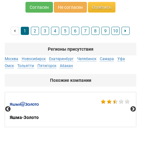
Согласен
Не согласен
Ответить
1
2
3
4
5
6
7
8
9
10
Регионы присутствия
Москва
Новосибирск
Екатеринбург
Челябинск
Самара
Уфа
Омск
Тольятти
Пятигорск
Абакан
Похожие компании
Ко
Яшма-Золото