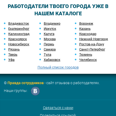
РАБОТОДАТЕЛИ ТВОЕГО ГОРОДА УЖЕ В
НАШЕМ КАТАЛОГЕ
Владивосток
Владимир
Воронеж
Екатеринбург
Иркутск
Казань
Калининград
Калуга
Краснодар
Красноярск
Москва
Нижний Новгород
Новосибирск
Пермь
Ростов-на-Дону
Рязань
Самара
Санкт-Петербург
Тверь
Тула
Тюмень
Уфа
Хабаровск
Челябинск
Полный список городов
©
Правда сотрудников
- сайт отзывов о работодателях.
Наши группы:
Связаться с нами
Поделиться ссылкой: