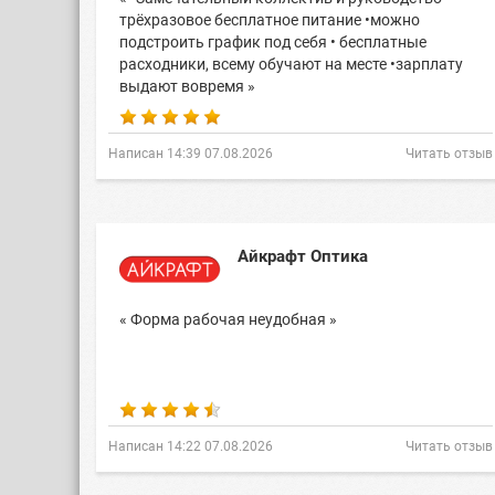
трёхразовое бесплатное питание •можно
подстроить график под себя • бесплатные
расходники, всему обучают на месте •зарплату
выдают вовремя »
Написан 14:39 07.08.2026
Читать отзыв
Айкрафт Оптика
« Форма рабочая неудобная »
Написан 14:22 07.08.2026
Читать отзыв