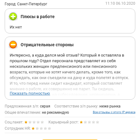
11:10 06.10.2020
Город: Санкт-Петербург
Плюсы в работе
Их нет
Отрицательные стороны
Интересно, а куда делся мой отзыв? Который я оставляла в
прошлом году? Отдел персонала представляет из себя
нескольких женщин предпенсионого или пенсионного
возраста, которые не хотят ничего делать, кроме того, как
обсуждать, как они съездили на дачу и куда полетят в отпуск.
И то, что перед ними сидит кандидат, который составляет
мнение о работе, их совершенно не парит. Ты сидишь,
Показать полностью
думаешь, что сказать на собеседовании, нервничаешь, а
потом они вызывают тебя к себе и оказывается, что ... они
даже не знают, кто пришел к ним на это собеседование. Она
Предложенная з/п:
серая
Соответствие з/п рынку:
ниже рынка
распечатала 3 резюме, и среди них моего не было! А потом
Общее впечатление:
не рекомендую
Все отзывы с этого IP адреса
эта мерзкая женщина еще и скривилась, а чего ты вообще
Соц.пакет:
Карьерный рост:
пришла? И зачем ты сменила работу? Она так и спросила - и
че ушла с предыдущего места? Разговаривать не хотела,
Сотрудник HR:
деловито пила чай и всячески давала понять, что ей это все
не интересно. Как можно так унижать людей? Ладно бы я