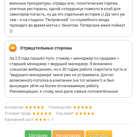
военные прокуратуры, отряды мчс, политические партии,
элитные рестораны, одной сотруднице повезло в клуб для
свингеров попасть, ну да это отдельная история )) Да чего уж
там - я на стадион "Петровский" со служебного входа
проходил во время матча с Зенитом. Питерские меня поймут
))
Отрицательные стороны
За 2,5 года прошёл путь: стажёр > менеджер по продаже >
старший менеджер > ведущий менеджер. Я возможно
слишком амбициозен, но к 30 годам работа /зарплата пусть и
"ведущего менеджера" меня уже не устраивала. Достиг
возможного потолка в компании (на тот момент) и был
вынужден уйти на более оплачиваемую работу.
Рекомендации, к слову, мне дали самые положительные.
Коллектив:
Руководство:
Условия труда:
Соц.пакет:
Карьерный рост:
Согласен
Не согласен
Ответить