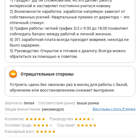
1) Продукт: да, он сложноватый, но это делает работу
интересной и заставляет постоянно учиться новому.
2) Возможности заработка: заработок напрямую зависит от
собственных усилий. Квартальные премии от директора – это
отличный стимул.
3) График работы: четкий график 5/2 с 9:30 до 18:00 позволяет
соблюдать баланс между работой и личной жизнью.
4) ЗП: заработная плата всегда приходит вовремя, никогда не
было задержек.
5) Руководство: Открытое и готовое к диалогу. Всегда можно
обратиться за помощью и советом.
Отрицательные стороны
Устроить «день без звонков» раз в месяц для работы с базой,
обучением или восстановлением-снижает выгорание.
Зарплата:
белая
Соответствие рынку:
выше рынка
Общее впечатление:
рекомендую
Все отзывы с этого IP адреса
Коллектив:
Руководство:
Условия труда:
Соц.пакет:
Карьерный рост: