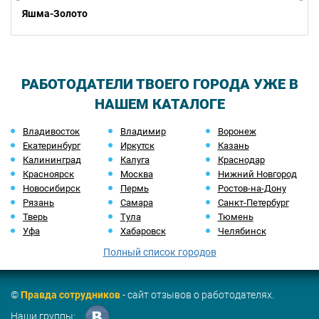
Яшма-Золото
РАБОТОДАТЕЛИ ТВОЕГО ГОРОДА УЖЕ В
НАШЕМ КАТАЛОГЕ
Владивосток
Владимир
Воронеж
Екатеринбург
Иркутск
Казань
Калининград
Калуга
Краснодар
Красноярск
Москва
Нижний Новгород
Новосибирск
Пермь
Ростов-на-Дону
Рязань
Самара
Санкт-Петербург
Тверь
Тула
Тюмень
Уфа
Хабаровск
Челябинск
Полный список городов
©
Правда сотрудников
- сайт отзывов о работодателях.
Наши группы: