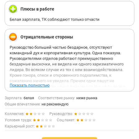
Плюсы в работе
Белая зарплата, ТК соблюдают только отчасти
Отрицательные стороны
Руководство большей частью бездарное, отсутствуют
командный дух и корпоративная культура. Одна показуха.
Руководителями отделов работают преимущественно
бездарные выскочки, не видела ни одного харизматичного
лидера. Во всяком случае из тех с кем взаимодействовала.
Кроме гонора, спеси и откровенного подхалимства, к
сожалению ничего не увидела. Причем одни пашут не
Показать полностью
разгибая спину, а другие чешут языком пол дня не по делу и
занимаются решением личных дел. В общем кто как
устраивается зависит от характера работника. Очень
Зарплата:
белая
Соответствие рынку:
ниже рынка
неприятный осадок. Даже праздники проходили натянуто.
Общее впечатление:
не рекомендую
Например, новогодний корпоратив отдела каждый год за счет
Коллектив:
Руководство:
сотрудников, в том месте где решил руководитель и в
обязательно-принудительном порядке. Проработала долго, но
Условия труда:
Соц.пакет:
хорошего ничего вспомнить не могу. Даже корпоратив по
Карьерный рост:
поводу дня рождения компании не воодушевил. Видела
более здоровую атмосферу в компаниях, и сама лично и из