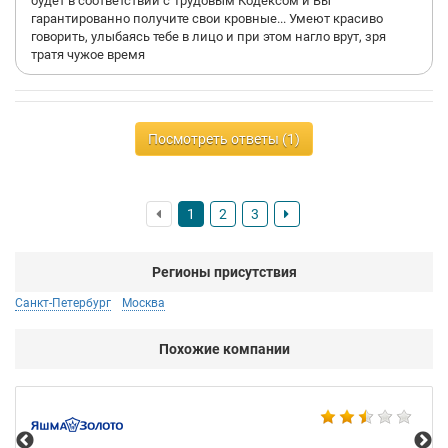
будет в соответствии с Трудовым Кодексом и Вы
гарантированно получите свои кровные... Умеют красиво
говорить, улыбаясь тебе в лицо и при этом нагло врут, зря
тратя чужое время
Посмотреть ответы (1)
1
2
3
Регионы присутствия
Санкт-Петербург
Москва
Похожие компании
Ко