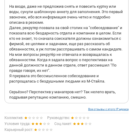
На входе, даже не предложив снять и повесить куртку или
воды, сунули шаблонную анкету для заполнения. Это первый
звоночек, ибо вся информация очень четко и подробно
описана в резюме.
Далее, рекрутер позвала за свой столик на "собеседование" и
показала всю бездарность отдела и компании в целом. Если
кто не знает, то сначала соискателя должны ознакомиться с
фирмой, ее целями и задачами, еще раз рассказать об
обязанностях, а уж потом расспрашивать о самом кандидате.
На мои вопросы рекрутёр не отвечала и возвращалась к
обязанностям. Когда я задала вопрос о перспективах на
данной должности в данном отделе, ответ рассмешил "По
правде говоря, их нет".
Я прервала это бессмысленное собеседование и
распрощалась с бездушными людьми из М-Стайла.
Серьёзно? Перспектив у манагеров нет? Так нелепо врать,
подрывая репутацию компанию, смешно.
Все отзывы с этого IP адреса
Коллектив:
Руководство:
Условия труда:
Соц.пакет:
Карьерный рост: