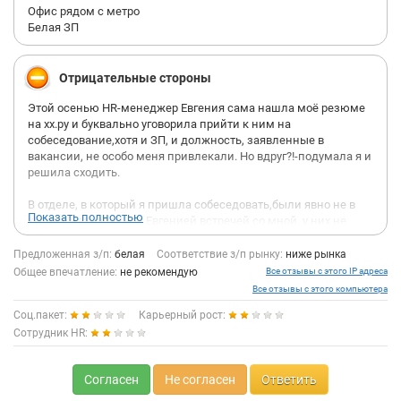
Офис рядом с метро
Белая ЗП
Отрицательные стороны
Этой осенью HR-менеджер Евгения сама нашла моё резюме
на хх.ру и буквально уговорила прийти к ним на
собеседование,хотя и ЗП, и должность, заявленные в
вакансии, не особо меня привлекали. Но вдруг?!-подумала я и
решила сходить.
В отделе, в который я пришла собеседовать,были явно не в
Показать полностью
курсе о назначенной Евгенией встречей со мной, у них не
было даже моего резюме. Зато дали анкету на 100500 листов,
в которой соискателю предлагается простодушно выложить
Предложенная з/п:
белая
Соответствие з/п рынку:
ниже рынка
все свои мысли,чувства и планы...тут-то я и поняла,что целью
Общее впечатление:
не рекомендую
Все отзывы с этого IP адреса
приглашения было подробнейшее анкетирование…что ж –
Все отзывы с этого компьютера
старо ,как мир, но всё равно неожиданно и неприятно.
Соц.пакет:
Карьерный рост:
Сотрудник HR:
Женщина,которая со мной собеседовала, делала это на явное
«отвали»: задала несколько дежурных вопросов (типа причин
ухода с прошлого места и ожиданий от новой работы), причем
Согласен
Не согласен
Ответить
сразу дала понять, что если они не перезвонят завтра –
дальше можно не ждать.