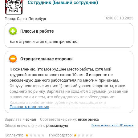
Сотрудник (Бывший сотрудник)
16:30 03.10.2025
Город: Санкт-Петербург
Плюсы в работе
Есть стулья и столы, электричество.
Отрицательные стороны
К сожалению, это мое худшее место работы, хотя мой
трудовой стаж составляет около 10 лет. Я искренне не
рекомендую данного работодателя по многим причинам.
Озвучу некоторые из них: 1) низкий уровень зарплаты, ниже
среднего по рынку. Зарплата не сходится с суммой, указанной
в вакансии и с тем, что обсуждалось на собеседовании.
Каждый заработанный рубль нужно «защищать» и
Показать полностью
«доказывать»; 2) отсутствие обучения для самих тренеров.
Считается, что человек на данной позиции должен «по
умолчанию» знать все обо всем. Компания, к сожалению, не
Зарплата:
черная
Соответствие рынку:
ниже рынка
заинтересована в развитии сотрудников; 3) дедовщина на
Общее впечатление:
не рекомендую
Все отзывы с этого IP адреса
рабочем месте, новеньких в различных отделах «принимают»
Коллектив:
Руководство:
в коллектив с трудом. Руководители (не все, но многие)