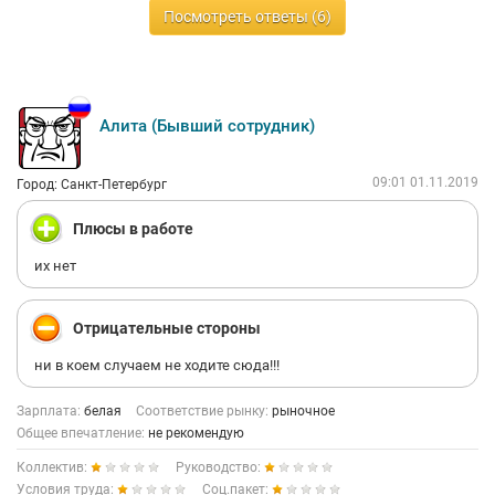
Посмотреть ответы (6)
была без высшего образования, или плохо одета, или еще
что-то такое было, что сразу могло оттолкнуть, но все было в
порядке!!!! вас хотя бы элементарным правилам вежливости
могли обучить, а, госпожа барыня?! и одна, и вторая. Мерзкие
тетки! Отвратительное впечатление осталось! И контора
темная, мало света, все производит тоскливое впечатление.
Алита (Бывший сотрудник)
Хорошо хоть пинком под зад не выгнали. Вот попрощались
они очень вежливо. Это надо было - потратить час моей
жизни на то, чтобы заполнить их длинную анкету, где нужно
09:01 01.11.2019
Город: Санкт-Петербург
указать абсолютно все свои мысли, желания, еще и на дорогу
сколько времени ушло... Зачем так делать???? План
Плюсы в работе
выполнить??? Так берите сразу тех, кого хотите.
их нет
Отрицательные стороны
ни в коем случаем не ходите сюда!!!
Зарплата:
белая
Соответствие рынку:
рыночное
Общее впечатление:
не рекомендую
Коллектив:
Руководство:
Условия труда:
Соц.пакет: