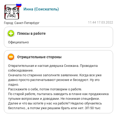
Атмосфера в организации угнетающе-тоскливая. В отделе,где
была я,стояла гробовая тишина, сотрудницы произвели
Инна (Соискатель)
забитое,затюканное впечатление. И ,главное,они даже
«козырять» ничем не пытались, кроме белой ЗП в 48
тыс.руб….))В общем,никому не рекоменюу терять время на эту
11:44 17.03.2022
Город: Санкт-Петербург
контору.
Плюсы в работе
Официально
Отрицательные стороны
Отвратительная и наглая девушка Снежана. Проводила
собеседование.
Сначала по старинке заполните заявление. Когда все уже
давно просто распечатывают резюме и беседуют. Ну это
ладно.
Расскажите о себе, потом поговорим о работе.
По старой работе, пыталась заводить в плане как продажника
тупыми вопросами и доводами. Не понимая специфики.
Далее и что вы хотите у нас на работе? Неделю обучаетесь
бесплатно , а потом уже решаем брать или нет. ЗП 50 тыс