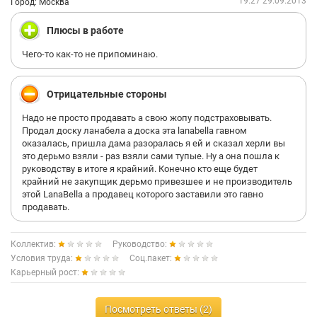
19:27 29.09.2013
Город: Москва
Плюсы в работе
Чего-то как-то не припоминаю.
Отрицательные стороны
Надо не просто продавать а свою жопу подстраховывать.
Продал доску ланабела а доска эта lanabella гавном
оказалась, пришла дама разоралась я ей и сказал херли вы
это дерьмо взяли - раз взяли сами тупые. Ну а она пошла к
руководству в итоге я крайний. Конечно кто еще будет
крайний не закупщик дерьмо привезшее и не производитель
этой LanaBella а продавец которого заставили это гавно
продавать.
Коллектив:
Руководство:
Условия труда:
Соц.пакет:
Карьерный рост:
Посмотреть ответы (2)