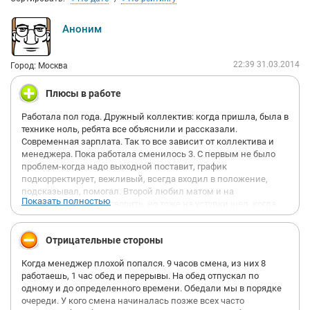
Аноним
22:39 31.03.2014
Город: Москва
Плюсы в работе
Работала пол года. Дружный коллектив: когда пришла, была в
технике ноль, ребята все объяснили и рассказали.
Современная зарплата. Так то все зависит от коллектива и
менеджера. Пока работала сменилось 3. С первым не было
проблем-когда надо выходной поставит, график
подкорректирует, вежливый, всегда входил в положение,
подсказывал, помогал. Второй любил матом и на
Показать полностью
повышенных тонах говорить, но тоже на уступки шел, когда
надо. А вот третий.. хоть и спокойный, но вообще не по
человечески себя вел(о нем в мминусе). Директор был
Отрицательные стороны
доброжелательный. Гибкий график. О внезапной смене
выходных можно было либо с менеджером договориться,
Когда менеджер плохой попался. 9 часов смена, из них 8
либо с коллегой поменяться. Клиенты разные, но когда ты по-
работаешь, 1 час обед и перерывы. На обед отпускал по
человечески общаешься и в технике хорошо разбираешься,
одному и до определенного времени. Обедали мы в порядке
проблем не возникает. Вообще, все что при работе от тебя
очереди. У кого смена начиналась позже всех часто
плтребуется, объясняют четко и сразу. Выгляди как положено,