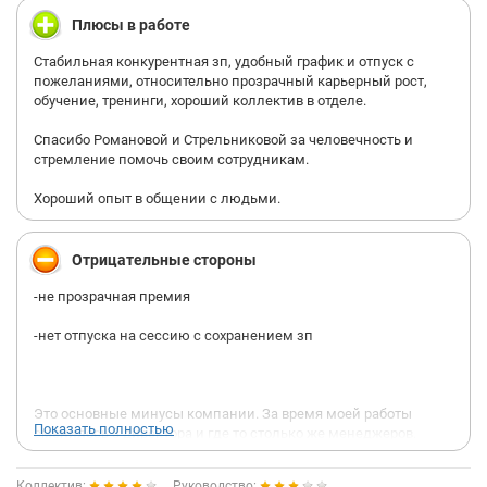
Плюсы в работе
Стабильная конкурентная зп, удобный график и отпуск с
пожеланиями, относительно прозрачный карьерный рост,
обучение, тренинги, хороший коллектив в отделе.
Спасибо Романовой и Стрельниковой за человечность и
стремление помочь своим сотрудникам.
Хороший опыт в общении с людьми.
Отрицательные стороны
-не прозрачная премия
-нет отпуска на сессию с сохранением зп
Это основные минусы компании. За время моей работы
Показать полностью
сменилось 3 директора и где то столько же менеджеров.
Причем замены с каждым разом происходят на более глупый
и ограниченный персонал. Не хочу обидеть своих коллег,
Коллектив:
Руководство: