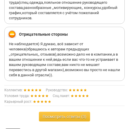
труда(спец.одежда,лояльное отношение руководящего
состава,разнообразные ,,мотивирующие,, конкурсы,удобный
график,который составляется с учётом пожеланий
сотрудников.
Отрицательные стороны
Не наблюдается) Я думаю, всё зависит от
человека(обращаюсь к авторам предыдущих
,,отрицательных,, отзывов),возможно дело не в компании,а в
вашем отношении к ней,ведь если вас что-то не устраивает в
вашем руководящем составе,вам никто не мешает
перевестись в другой магазин),возможно вы просто не нашли
себя в данной отрасли)).
Коллектив:
Руководство:
Условия труда:
Соц.пакет:
Карьерный рост:
Посмотреть ответы (3)