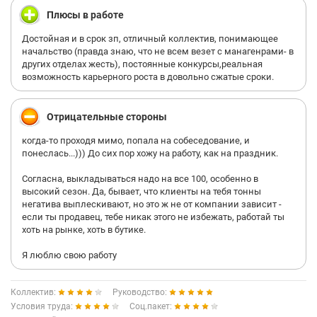
пдо на 100.000 я была переведена со стажера на третью
Плюсы в работе
категорию..
Достойная и в срок зп, отличный коллектив, понимающее
Ходит слух что жена менеджера бт-Ещё и дальняя
начальство (правда знаю, что не всем везет с манагенрами- в
родственница директора-А у нас с ней был конфликт, она на
других отделах жесть), постоянные конкурсы,реальная
меня настучала-Перед адаптацией меня зовёт к себе
возможность карьерного роста в довольно сжатые сроки.
директор и говорит "На цифры мне всё равно, мне главное
дружба, как решат ребятки тебя оставить, так и оставим.Не
решат..Извини".
Отрицательные стороны
Это дур дом.Выходит я должна не только работать, но и пятую
когда-то проходя мимо, попала на собеседование, и
точку вымывать близким друзьям директора.
понеслась...))) До сих пор хожу на работу, как на праздник.
Которые сами же на меня и наезжают.
Согласна, выкладываться надо на все 100, особенно в
высокий сезон. Да, бывает, что клиенты на тебя тонны
Всё же я потом успешно прошла адаптацию, но без
негатива выплескивают, но это ж не от компании зависит -
лизоблюдства я получила третью категорию.
если ты продавец, тебе никак этого не избежать, работай ты
хоть на рынке, хоть в бутике.
Менеджер который родственничек директору при любой
возможности ща что-то пытался меня унизить, тысячу раз
Я люблю свою работу
переставить сумки, упрекнуть меня в отсутствии мозга.
На счёт карьерного роста-Без лизожопства и стукачества тебе
Коллектив:
Руководство:
там ничего не светит.
Условия труда:
Соц.пакет: