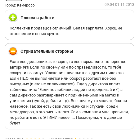
когда-либо видел по устройству на работу.
09:04 01.11.2013
Город: Кемерово
Итак.
Плюсы в работе
08.11.13
Коллектив продавцов отличный. Белая зарплата. Хорошие
отношение в своих кругах.
Приехал к 16:00 в Марино со всем пакетом документов,
который мне сказали взять, показали куда идти. Хуйсней тут
вроде бы все по плану. Подхожу к какой-то бабе, говорю что я
Отрицательные стороны
по поводу работы.
Если все делаешь как говорят, то все нормально, но теряется
После пары вопросов кем я пришел устраиваться, она мне
авторитет! Если по своему или по справедливости, то тебя
тыкает пальцем на стойку с анкетой, и говорит "заполняй".
сожрут и выкинут. Уважения начальства к другим никакого.
Удивлению моему не было придела, господа.
Если ПДО не выполняется или оборот работают все без
выходных (и это не оплачивается). Еще у директора висит
Итог: я приехал к 16:00 что бы заполнить анкету, в которой
табличка типа "Если не любишь людей не продвигай их", а
паспорт и военный билет мне понадобились для того, что бы
сам директор разговаривает с подчиненными на матах и
я поставил в ней галочки, что они у меня есть в
унижает их (тупой, дебил и т д). Все почему-то молчат, боятся
соответствующем поле. Получается что я просто вывел свои
наверное. Так же есть свои любимчики и стукачи, среди
документы на вечернюю прогулку, дескать дыхнуть свежим
менеджеров, а это очень плохо. Сама компания мне нравится,
воздухом.
но работать вот с ЭТИМИ нееее...... Посмотрим, что дальше
будет
Я более чем уверен, что эта бумажка будет там месяц
валяться. А если ее вытащат, то лишь для того что бы
выкинуть.