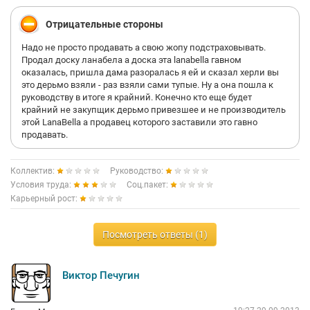
Мечтаю съебать отсюда и больше НИКОГДА в такую какашку
Отрицательные стороны
не вступать. А вам советую попробовать поработать чтобы
понять как устроен аппарат торговли и сервис, а потом уйти в
Надо не просто продавать а свою жопу подстраховывать.
личный бизнес..
Продал доску ланабела а доска эта lanabella гавном
оказалась, пришла дама разоралась я ей и сказал херли вы
это дерьмо взяли - раз взяли сами тупые. Ну а она пошла к
руководству в итоге я крайний. Конечно кто еще будет
крайний не закупщик дерьмо привезшее и не производитель
этой LanaBella а продавец которого заставили это гавно
продавать.
Коллектив:
Руководство:
Условия труда:
Соц.пакет:
Карьерный рост:
Посмотреть ответы (1)
Виктор Печугин