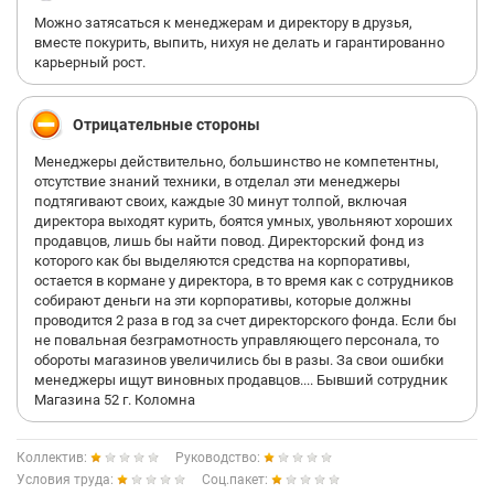
будьте бдительны и осторожны, если захотите устроиться в
Можно затясаться к менеджерам и директору в друзья,
сети этих магазинов и самое главное знайте свои права!
вместе покурить, выпить, нихуя не делать и гарантированно
карьерный рост.
Отрицательные стороны
Менеджеры действительно, большинство не компетентны,
отсутствие знаний техники, в отделал эти менеджеры
подтягивают своих, каждые 30 минут толпой, включая
директора выходят курить, боятся умных, увольняют хороших
продавцов, лишь бы найти повод. Директорский фонд из
которого как бы выделяются средства на корпоративы,
остается в кормане у директора, в то время как с сотрудников
собирают деньги на эти корпоративы, которые должны
проводится 2 раза в год за счет директорского фонда. Если бы
не повальная безграмотность управляющего персонала, то
обороты магазинов увеличились бы в разы. За свои ошибки
менеджеры ищут виновных продавцов.... Бывший сотрудник
Магазина 52 г. Коломна
Коллектив:
Руководство:
Условия труда:
Соц.пакет: