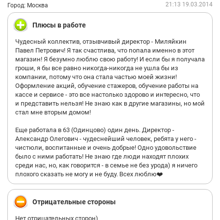
21:13 19.03.2014
Город: Москва
Плюсы в работе
Чудесный коллектив, отзывчивый директор - Миляйкин
Павел Петрович! Я так счастлива, что попала именно в этот
магазин! Я безумно люблю свою работу! И если бы я получала
гроши, я бы все равно никогда-никогда не ушла бы из
компании, потому что она стала частью моей жизни!
Оформление акций, обучение стажеров, обучение работы на
кассе и сервисе - это все настолько здорово и интересно, что
и представить нельзя! Не знаю как в другие магазины, но мой
стал мне вторым домом!
Еще работала в 63 (Одинцово) один день. Директор -
Александр Олегович - чудеснейший человек, ребята у него -
чистюли, воспитанные и очень добрые! Одно удовольствие
было с ними работать! Не знаю где люди находят плохих
среди нас, но, как говорится - в семье не без урода) я ничего
плохого сказать не могу и не буду. Всех люблю❤️
Отрицательные стороны
Нет отрицательных сторон)