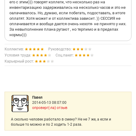
его с этим))) говорят коллеги, что несколько раз на
инвентаризацию задерживались на несколько часов и это не
оалачивалось. Но, думаю, если побегать, подоставать, в итоге
оплатят. Хотя может и от коллектива зависит. )) СЕССИЯ не
оплачивается и вообще дается очень нехотя- не принято у них.
За невыполнение плана ругают , но терпимо и в пределах
нормы)))
Коллектив:
Руководство:
Условия труда:
Соц.пакет:
Карьерный рост:
Павел
2014-05-13 08:07:00
опроверг(-ла) отзыв
А сколько человек работало в смену? Не не 7 же, а если и
больше то можно и по 2 ходить 1-2 раза.