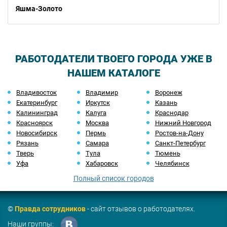
Яшма-Золото
РАБОТОДАТЕЛИ ТВОЕГО ГОРОДА УЖЕ В
НАШЕМ КАТАЛОГЕ
Владивосток
Владимир
Воронеж
Екатеринбург
Иркутск
Казань
Калининград
Калуга
Краснодар
Красноярск
Москва
Нижний Новгород
Новосибирск
Пермь
Ростов-на-Дону
Рязань
Самара
Санкт-Петербург
Тверь
Тула
Тюмень
Уфа
Хабаровск
Челябинск
Полный список городов
©
Правда сотрудников
- сайт отзывов о работодателях.
Наши группы: