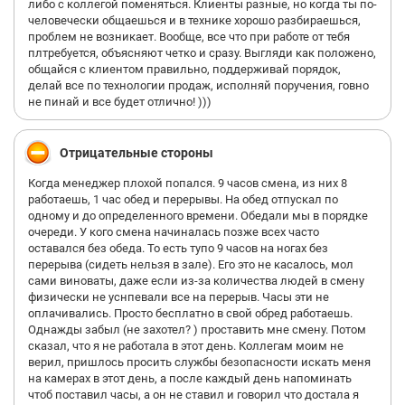
либо с коллегой поменяться. Клиенты разные, но когда ты по-
человечески общаешься и в технике хорошо разбираешься,
проблем не возникает. Вообще, все что при работе от тебя
плтребуется, объясняют четко и сразу. Выгляди как положено,
общайся с клиентом правильно, поддерживай порядок,
делай все по технологии продаж, исполняй поручения, говно
не пинай и все будет отлично! )))
Отрицательные стороны
Когда менеджер плохой попался. 9 часов смена, из них 8
работаешь, 1 час обед и перерывы. На обед отпускал по
одному и до определенного времени. Обедали мы в порядке
очереди. У кого смена начиналась позже всех часто
оставался без обеда. То есть тупо 9 часов на ногах без
перерыва (сидеть нельзя в зале). Его это не касалось, мол
сами виноваты, даже если из-за количества людей в смену
физически не уснпевали все на перерыв. Часы эти не
оплачивались. Просто бесплатно в свой обред работаешь.
Однажды забыл (не захотел? ) проставить мне смену. Потом
сказал, что я не работала в этот день. Коллегам моим не
верил, пришлось просить службы безопасности искать меня
на камерах в этот день, а после каждый день напоминать
чтоб поставил часы, а он не ставил и говорил что достала я