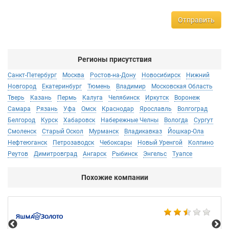
Отправить
Регионы присутствия
Санкт-Петербург
Москва
Ростов-на-Дону
Новосибирск
Нижний
Новгород
Екатеринбург
Тюмень
Владимир
Московская Область
Тверь
Казань
Пермь
Калуга
Челябинск
Иркутск
Воронеж
Самара
Рязань
Уфа
Омск
Краснодар
Ярославль
Волгоград
Белгород
Курск
Хабаровск
Набережные Челны
Вологда
Сургут
Смоленск
Старый Оскол
Мурманск
Владикавказ
Йошкар-Ола
Нефтеюганск
Петрозаводск
Чебоксары
Новый Уренгой
Колпино
Реутов
Димитровград
Ангарск
Рыбинск
Энгельс
Туапсе
Похожие компании
Ко