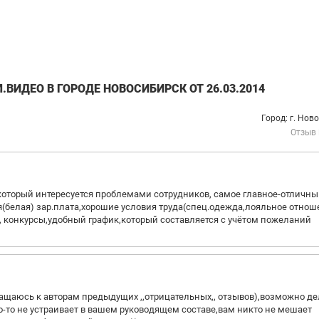
ВИДЕО В ГОРОДЕ НОВОСИБИРСК ОТ 26.03.2014
Город: г. Нов
Отзыв
оторый интересуется проблемами сотрудников, самое главное-отличн
ая(белая) зар.плата,хорошие условия труда(спец.одежда,лояльное отно
, конкурсы,удобный график,который составляется с учётом пожеланий
ращаюсь к авторам предыдущих ,,отрицательных,, отзывов),возможно де
о-то не устраивает в вашем руководящем составе,вам никто не мешает