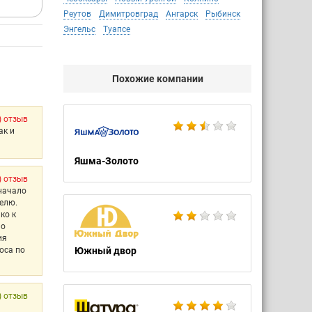
Реутов
Димитровград
Ангарск
Рыбинск
Энгельс
Туапсе
Похожие компании
) отзыв
ак и
Яшма-Золото
) отзыв
 начало
телю.
ко к
 о
ия
оса по
Южный двор
) отзыв