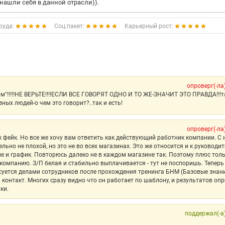
нашли себя в данной отрасли)).
руда:
Соц.пакет:
Карьерный рост:
опроверг(-ла
им"!!!!!НЕ ВЕРЬТЕ!!!!ЕСЛИ ВСЕ ГОВОРЯТ ОДНО И ТО ЖЕ-ЗНАЧИТ ЭТО ПРАВДА!!!т
ых людей-о чем это говорит?..так и есть!
опроверг(-ла
 фейк. Но все же хочу вам ответить как действующий работник компании. С
ельно не плохой, но это не во всех магазинах. Это же относится и к руководи
е и график. Повторюсь далеко не в каждом магазине так. Поэтому плюс толь
 компанию. З/П белая и стабильно выплачивается - тут не поспоришь. Теперь
есуется делами сотрудников после прохождения тренинга БНМ (Базовые знан
 контакт. Многих сразу видно что он работает по шаблону, и результатов опр
ки.
поддержал(-а