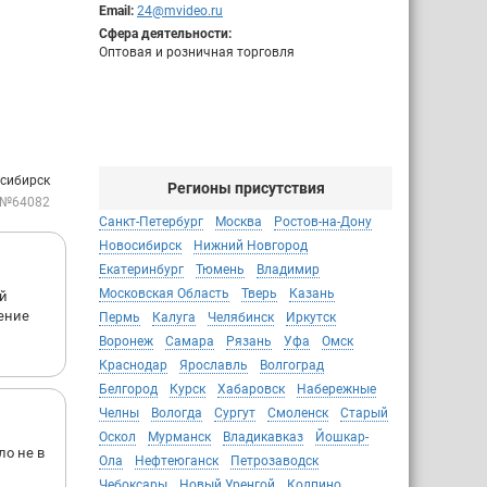
Email:
24@mvideo.ru
Сфера деятельности:
Оптовая и розничная торговля
осибирск
Регионы присутствия
 №64082
Санкт-Петербург
Москва
Ростов-на-Дону
Новосибирск
Нижний Новгород
Екатеринбург
Тюмень
Владимир
Московская Область
Тверь
Казань
ый
шение
Пермь
Калуга
Челябинск
Иркутск
Воронеж
Самара
Рязань
Уфа
Омск
Краснодар
Ярославль
Волгоград
Белгород
Курск
Хабаровск
Набережные
Челны
Вологда
Сургут
Смоленск
Старый
Оскол
Мурманск
Владикавказ
Йошкар-
ло не в
Ола
Нефтеюганск
Петрозаводск
Чебоксары
Новый Уренгой
Колпино