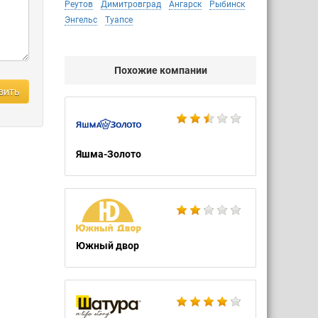
Реутов
Димитровград
Ангарск
Рыбинск
Энгельс
Туапсе
м с
Похожие компании
ый адрес
вить
 дом
)
Яшма-Золото
Южный двор