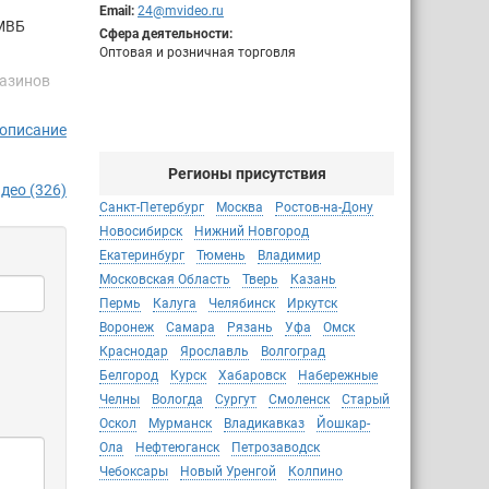
Email:
24@mvideo.ru
ММВБ
Сфера деятельности:
Оптовая и розничная торговля
газинов
 описание
ваний
Регионы присутствия
й
део (326)
Санкт-Петербург
Москва
Ростов-на-Дону
всех
Новосибирск
Нижний Новгород
ала
Екатеринбург
Тюмень
Владимир
Московская Область
Тверь
Казань
Пермь
Калуга
Челябинск
Иркутск
Воронеж
Самара
Рязань
Уфа
Омск
Краснодар
Ярославль
Волгоград
я
Белгород
Курск
Хабаровск
Набережные
го опыта
Челны
Вологда
Сургут
Смоленск
Старый
Оскол
Мурманск
Владикавказ
Йошкар-
Ола
Нефтеюганск
Петрозаводск
Чебоксары
Новый Уренгой
Колпино