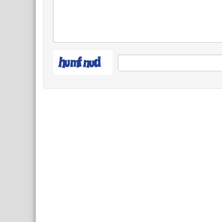
Более по
«Инвесто
«Контак
Продажа 
ограниче
места на
40/12, к
1057746