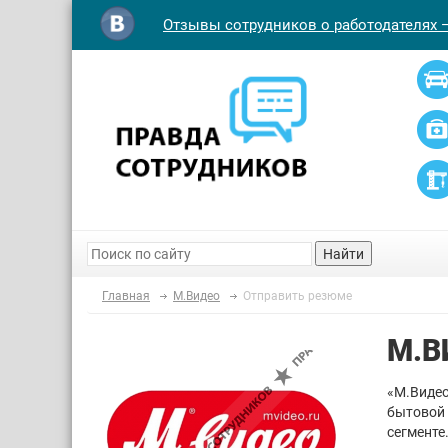
Отзывы сотрудников о работодателях 
Найти
Главная
М.Видео
Отправить резюме
М.В
«М.Видео
бытовой 
сегменте