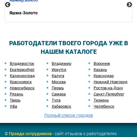
Яшма-Золото
РАБОТОДАТЕЛИ ТВОЕГО ГОРОДА УЖЕ В
НАШЕМ КАТАЛОГЕ
Владивосток
Владимир
Воронеж
Екатеринбург
Иркутск
Казань
Калининград
Калуга
Краснодар
Красноярск
Москва
Нижний Новгород
Новосибирск
Пермь
Ростов-на-Дону
Рязань
Самара
Санкт-Петербург
Тверь
Тула
Тюмень
Уфа
Хабаровск
Челябинск
Полный список городов
©
Правда сотрудников
- сайт отзывов о работодателях.