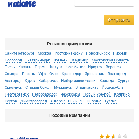
Отправить
Регионы присутствия
Санкт-Петербург
Москва
Ростов-на-Дону
Новосибирск
Нижний
Новгород
Екатеринбург
Тюмень
Владимир
Московская Область
Тверь
Казань
Пермь
Калуга
Челябинск
Иркутск
Воронеж
Самара
Рязань
Уфа
Омск
Краснодар
Ярославль
Волгоград
Белгород
Курск
Хабаровск
Набережные Челны
Вологда
Сургут
Смоленск
Старый Оскол
Мурманск
Владикавказ
Йошкар-Ола
Нефтеюганск
Петрозаводск
Чебоксары
Новый Уренгой
Колпино
Реутов
Димитровград
Ангарск
Рыбинск
Энгельс
Туапсе
Похожие компании
Ко