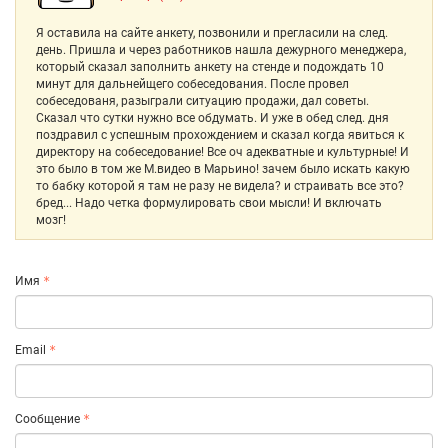
Я оставила на сайте анкету, позвонили и прегласили на след.
день. Пришла и через работников нашла дежурного менеджера,
который сказал заполнить анкету на стенде и подождать 10
минут для дальнейщего собеседования. После провел
собеседованя, разыграли ситуацию продажи, дал советы.
Сказал что сутки нужно все обдумать. И уже в обед след. дня
поздравил с успешным прохождением и сказал когда явиться к
директору на собеседование! Все оч адекватные и культурные! И
это было в том же М.видео в Марьино! зачем было искать какую
то бабку которой я там не разу не видела? и страивать все это?
бред... Надо четка формулировать свои мысли! И включать
мозг!
Имя
Email
Сообщение