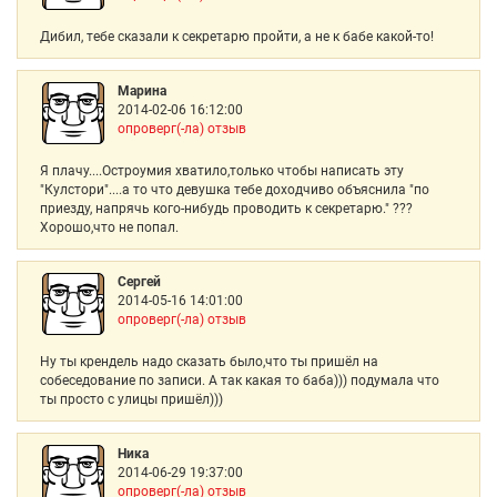
Дибил, тебе сказали к секретарю пройти, а не к бабе какой-то!
Марина
2014-02-06 16:12:00
опроверг(-ла) отзыв
Я плачу....Остроумия хватило,только чтобы написать эту
"Кулстори"....а то что девушка тебе доходчиво объяснила "по
приезду, напрячь кого-нибудь проводить к секретарю." ???
Хорошо,что не попал.
Сергей
2014-05-16 14:01:00
опроверг(-ла) отзыв
Ну ты крендель надо сказать было,что ты пришёл на
собеседование по записи. А так какая то баба))) подумала что
ты просто с улицы пришёл)))
Ника
2014-06-29 19:37:00
опроверг(-ла) отзыв