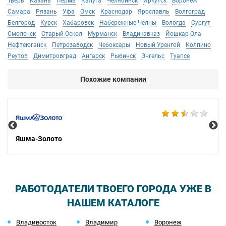
Тверь
Казань
Пермь
Калуга
Челябинск
Иркутск
Воронеж
Самара
Рязань
Уфа
Омск
Краснодар
Ярославль
Волгоград
Белгород
Курск
Хабаровск
Набережные Челны
Вологда
Сургут
Смоленск
Старый Оскол
Мурманск
Владикавказ
Йошкар-Ола
Нефтеюганск
Петрозаводск
Чебоксары
Новый Уренгой
Колпино
Реутов
Димитровград
Ангарск
Рыбинск
Энгельс
Туапсе
Похожие компании
Ко
Яшма-Золото
РАБОТОДАТЕЛИ ТВОЕГО ГОРОДА УЖЕ В
НАШЕМ КАТАЛОГЕ
Владивосток
Владимир
Воронеж