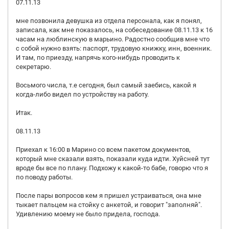
07.11.13
мне позвонила девушка из отдела персонала, как я понял,
записала, как мне показалось, на собеседование 08.11.13 к 16
часам на люблинскую в марьино. Радостно сообщив мне что
с собой нужно взять: паспорт, трудовую книжку, инн, военник.
И там, по приезду, напрячь кого-нибудь проводить к
секретарю.
Восьмого числа, т.е сегодня, был самый заебись, какой я
когда-либо видел по устройству на работу.
Итак.
08.11.13
Приехал к 16:00 в Марино со всем пакетом документов,
который мне сказали взять, показали куда идти. Хуйсней тут
вроде бы все по плану. Подхожу к какой-то бабе, говорю что я
по поводу работы.
После пары вопросов кем я пришел устраиваться, она мне
тыкает пальцем на стойку с анкетой, и говорит "заполняй".
Удивлению моему не было придела, господа.