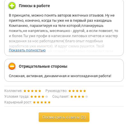
Плюсы в работе
В принципе, можно понять авторов желчных отзывов. Ну не
приятно, конечно, когда ты уже не в первый раз находишь
Компанию, паразитируя на теле которой,планируешь
пожить,не напрягаясь, месячишко - другой, а если повезет, то
и более.Ты уже профи в написании липовых отчетов и мастер
вождения за нос работодателя( благо опыт подобных
заработков уже имеется). И вдруг схема рушится. Твой
Показать полностью
руководитель - " негодяй эдакий" регулярно проверяет твои
отчеты о работе. К тому же он выясняет, что заказчики, о
переговорах с которыми ты отчитываешься, тебя и в глаза не
Отрицательные стороны
видели. Он, о коварство, звонит тебе в 10 утра спросить, как
проходят встречи, мешая тебе спать,завтракать или работать
Сложная, активная, динамичная и многозадачная работа!
на другой работе. И что совсем не приятно, что черствое
руководство не хочет прощать, не предоставленных вовремя(
или вовсе) планов работы и отчетов, не хочет считаться с тем,
Коллектив:
Руководство:
что ты, вместо 3-5 заказчиков в день, посещаешь одного, а то
Условия труда:
Соц.пакет:
и не проводишь встреч.
Карьерный рост:
Судя по бурной активности на этой площадке " обиженным" и
сейчас делать нечего.А не пробовали просто честно работать
Посмотреть ответы (2)
в компании, работа в которой вам и по силам, и по душе.
Попробуйте! Тогда Вы станете участниками других форумов(