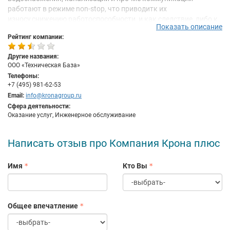
работают в режиме non-stop, что приводитк их
износу,снижению работоспособности, и как следствие, либо к
Показать описание
полному разрушению системы, либо авариям. И в том, и в
Рейтинг компании:
другом случае нарушается цивилизованная
жизнедеятельность города. Представив на минуту, во что
Другие названия:
может превратиться ваш город, если одновременно откажут
ООО «Техническая База»
все инженерные коммуникации, становится очевидна
Телефоны:
актуальность своевременной профилактики этих жизненно
+7 (495) 981-62-53
важных &laquo;артерий&raquo; города.
Email:
info@kronagroup.ru
Сфера деятельности:
Оказание услуг, Инженерное обслуживание
Написать отзыв про Компания Крона плюс
Имя
Кто Вы
Общее впечатление