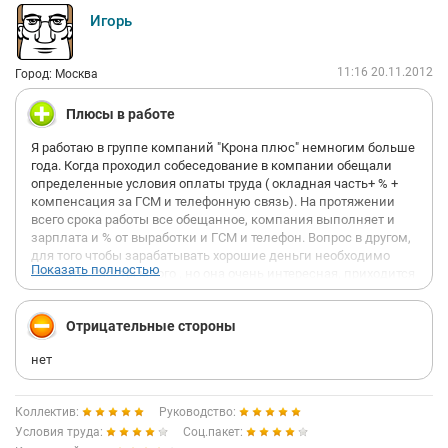
Игорь
11:16 20.11.2012
Город: Москва
Плюсы в работе
Я работаю в группе компаний "Крона плюс" немногим больше
года. Когда проходил собеседование в компании обещали
определенные условия оплаты труда ( окладная часть+ % +
компенсация за ГСМ и телефонную связь). На протяжении
всего срока работы все обещанное, компания выполняет и
зарплата и % от выработки и ГСМ и телефон. Вопрос в другом,
для того чтобы зарабатывать хорошие деньги необходимо
Показать полностью
работать. Работы много , но она очень интересная, приходится
общаться с разными людьми в различных сферах
деятельности. В компании работают профессионалы, на
Отрицательные стороны
любой вопрос всегда можно получить исчерпывающий ответ.
Всегда могут помочь, подсказать как действовать в той или
нет
иной обстановке.
Люди пишут, что их обманывают и не платят зарплату. Я
Коллектив:
Руководство:
лично такого не видел и не слышал. Если человек говорит,
Условия труда:
Соц.пакет:
что работал , а по факту выясняется, что он не где не был, ни с