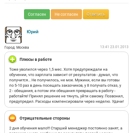
так нет "чесного офицера" зависть задавила: много
зарабатываю, да еще и на "диване". Все буду заканчивать
итак много написал, всем пока, думайте.
Согласен
Не согласен
Ответить
Юрий
13:41 23.01.2013
Город: Москва
Плюсы в работе
Тоже уволился через 1,5 мес. Хотя предупреждали на
обучении, что зарплата зависит от результатов - думал, что
получится... Не получилось, не мое. Мужики, если вы готовы
по 5-10 раз в день посещать заказчиков, у 8 получать отказ, у
2 - обещания, а потом эти обещания превращать в работу -
работайте! Принял решение не тянуть, уйти самому. Позвонил,
предупредил. Расходы компенсировали через неделю. Удачи!
Отрицательные стороны
2 дня обучения мало!!! Старший менеджер постоянно занят, а