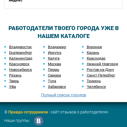
Яндекс
РАБОТОДАТЕЛИ ТВОЕГО ГОРОДА УЖЕ В
НАШЕМ КАТАЛОГЕ
Владивосток
Владимир
Воронеж
Екатеринбург
Иркутск
Казань
Калининград
Калуга
Краснодар
Красноярск
Москва
Нижний Новгород
Новосибирск
Пермь
Ростов-на-Дону
Рязань
Самара
Санкт-Петербург
Тверь
Тула
Тюмень
Уфа
Хабаровск
Челябинск
Полный список городов
©
Правда сотрудников
- сайт отзывов о работодателях.
Наши группы: