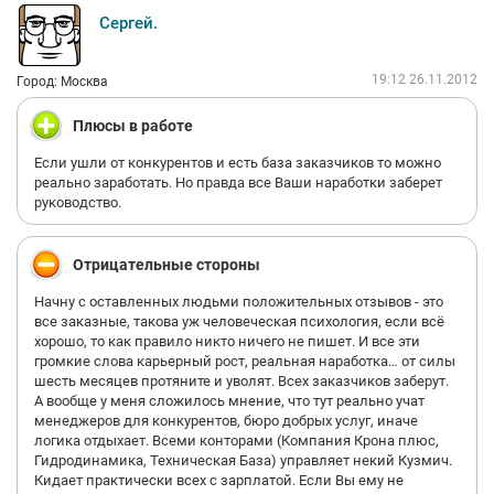
если времени хватит).
Сергей.
Ну и еще, ни одна компания не уволит работника который
приносит прибыль( кстати таких у нас более 100). И все, без
19:12 26.11.2012
исключения, компании избавляются от балласта. Мы готовы
Город: Москва
платить достойную зарплату за качественную и
профессиональную работу, а не оплачивать " академотпуска"
Плюсы в работе
так и не нашедших себя 35-45 летних мужчин.
Если ушли от конкурентов и есть база заказчиков то можно
По прежнему открыты для Тех кто Желает и Умеет работать. А
реально заработать. Но правда все Ваши наработки заберет
любителей дармовщинки просьба не беспокоить.
руководство.
Отрицательные стороны
Начну с оставленных людьми положительных отзывов - это
все заказные, такова уж человеческая психология, если всё
хорошо, то как правило никто ничего не пишет. И все эти
громкие слова карьерный рост, реальная наработка… от силы
шесть месяцев протяните и уволят. Всех заказчиков заберут.
А вообще у меня сложилось мнение, что тут реально учат
менеджеров для конкурентов, бюро добрых услуг, иначе
логика отдыхает. Всеми конторами (Компания Крона плюс,
Гидродинамика, Техническая База) управляет некий Кузмич.
Кидает практически всех с зарплатой. Если Вы ему не