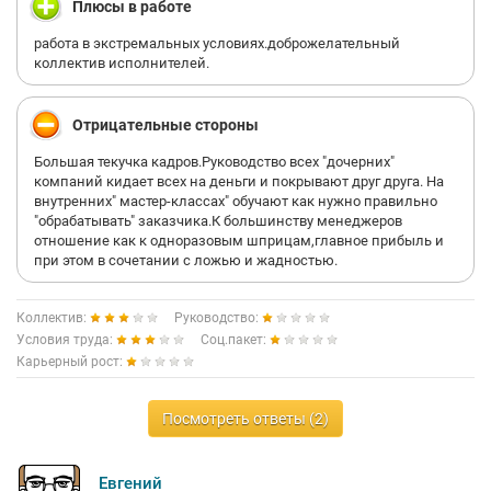
Плюсы в работе
нравятся руководству,хотя за их зарплату и у нас народ бы
офисе - белая кость; к сотрудникам, действительно
впахивал.
добывающим деньги, работающим непосредственно с
работа в экстремальных условиях.доброжелательный
потенциальными заказчиками, со стороны руководства
коллектив исполнителей.
В общем,Добро Пожаловать!
отношение как к расходному материалу. Со стороны
маркетологом, (отвечают за ведение клиентской базы),
сплошные препоны по закреплению за сотрудником больше
Отрицательные стороны
60 клиентов в месяц, дабы не перетрудиться при обработке
базы. Форма общения между сотрудниками на уровне
Большая текучка кадров.Руководство всех "дочерних"
руководителей - сплошной ненорматив, короче
компаний кидает всех на деньги и покрывают друг друга. На
корпоративная культура как в казарме. Делайте выводы
внутренних" мастер-классах" обучают как нужно правильно
сами...
"обрабатывать" заказчика.К большинству менеджеров
отношение как к одноразовым шприцам,главное прибыль и
при этом в сочетании с ложью и жадностью.
Коллектив:
Руководство:
Условия труда:
Соц.пакет:
Карьерный рост:
Посмотреть ответы (2)
Евгений