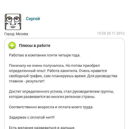
специалистов по заявкам на востребование по
специальностям.
Желающие заработать реальные, честные деньги – добро
Сергей
пожаловать. И подход очень простой и общепринятый: «Как
по топаешь, так и по лопаешь».
15:26 20.11.2012
Город: Москва
Плюсы в работе
Работаю в компании почти четыре года.
Поначалу не очень получалось. Но потом приобрел
определенный опыт. Работа закипела. Очень нравится
свободный график, сам планируешь время. Для руководства
главное - результат!
Достиг определенного успеха, стал руководителем группы,
которая развивается во многих регионах страны.
Соответственно возросла и оплата моего труда.
Задержек с оплатой нет!!!
Есть желание развиваться и дальше.