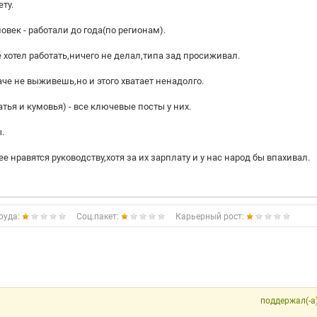
ту.
ловек - работали до года(по регионам).
хотел работать,ничего не делал,типа зад просиживал.
аче не выживешь,но и этого хватает ненадолго.
атья и кумовья) - все ключевые посты у них.
.
 нравятся руководству,хотя за их зарплату и у нас народ бы впахивал.
руда:
Соц.пакет:
Карьерный рост:
поддержал(-а