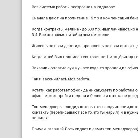
Вся система работы построена на кидалове.
Сначала дают на пропитание 15 т р и компенсация бен
Когда контракты мелкие - до 500 т.р. -выплачивают,но 
3-4. Все это время питайся чем сможешь.
Живешь на свои деньги,заправляешь на свои авто и т. д
Когда мной был подписан контракт на 1 млн.,бригады 
Заказчик оплатил сумму - все куда-то пропали,из офиса
Так и закончилась моя работа.
Кстати,как работает офис - да никак,смету по работам
офис - может пройти неделя и больше и ответа не дож
Топ-менеджеры - люди,у которых ты в подчинении,кот
контакты(переписывают все то,что ты нарыл) и в нужны
пальцах.
Причем главный Лось кидает и самих топ-менеджеров(20