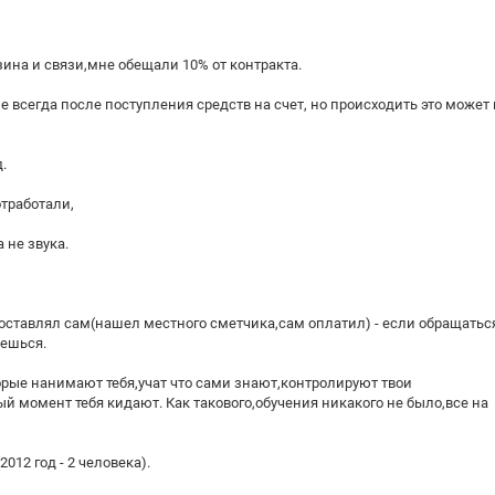
зина и связи,мне обещали 10% от контракта.
не всегда после поступления средств на счет, но происходить это может
.
отработали,
 не звука.
 составлял сам(нашел местного сметчика,сам оплатил) - если обращатьс
дешься.
орые нанимают тебя,учат что сами знают,контролируют твои
й момент тебя кидают. Как такового,обучения никакого не было,все на
12 год - 2 человека).