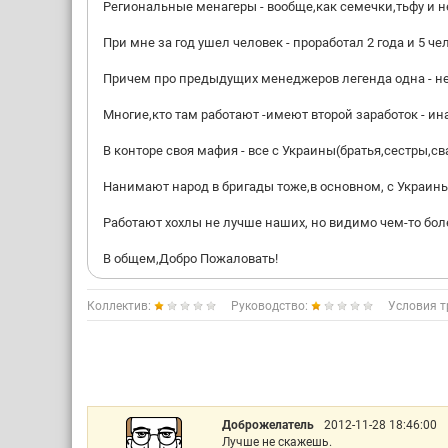
Региональные менагеры - вообще,как семечки,тьфу и не
При мне за год ушел человек - проработал 2 года и 5 че
Причем про предыдущих менеджеров легенда одна - не 
Многие,кто там работают -имеют второй заработок - ин
В конторе своя мафия - все с Украины(братья,сестры,св
Нанимают народ в бригады тоже,в основном, с Украины
Работают хохлы не лучше наших, но видимо чем-то более
В общем,Добро Пожаловать!
Коллектив:
Руководство:
Условия т
Доброжелатель
2012-11-28 18:46:00
Лучше не скажешь.