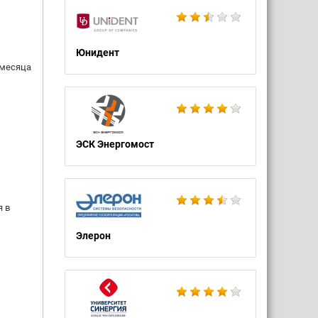
Юнидент
 месяца
ЭСК Энергомост
я в
Элерон