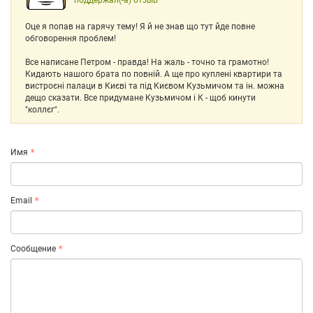
поддержал(-а) отзыв
Оце я попав на гарячу тему! Я й не знав що тут йде повне
обговорення проблем!
Все написане Петром - правда! На жаль - точно та грамотно!
Кидають нашого брата по повній. А ще про куплені квартири та
вистроєні палаци в Києві та під Києвом Кузьмичом та ін. можна
дещо сказати. Все придумане Кузьмичом і К - щоб кинути
"коллєг".
Имя
Email
Сообщение