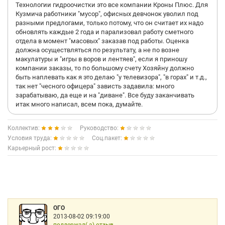
Технологии гидроочистки это все компании Кроны Плюс. Для
Кузмича работники "мусор", офисных девчонок уволил под
разными предлогами, только потому, что он считает их надо
обновлять каждые 2 года и парализовал работу сметного
отдела в момент "масовых" заказав под работы. Оценка
должна осуществляться по результату, а не по возне
макулатуры и "игры в воров и лентяев", если я приношу
компании заказы, то по большому счету Хозяйну должно
быть наплевать как я это делаю "у телевизора", "в горах" и т.д.,
так нет "чесного офицера" зависть задавила: много
зарабатываю, да еще и на "диване". Все буду заканчивать
итак много написал, всем пока, думайте.
Коллектив:
Руководство:
Условия труда:
Соц.пакет:
Карьерный рост:
ОГО
2013-08-02 09:19:00