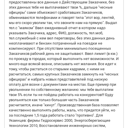
предоставлены все данные о Действующем Заказчике, без
этих данных тебе не выплачивают твои %, дальше "чесные
офицеры" сами объезжают сработавших Заказчиков,
обмениваются телефонами и говорят типа "этот вор, лентяй,
мы его скоро уволим так, что звоните нам на прямую". Выдал
тел.с "маяком" Ввел ежедневный отчет в котором надо
указывать Закзчика, адрес, ФИО, должность, тел.моб,
тел.служебный с кем вел переговоры, без этих данных день
неоплачивают и бензин потраченный на поездки не
компенсируют. При отсутствии минимально посещенных
Заказчиков рабочий день не защитывают. Ввел лимит (в км.)
по проезду в городах, который выполнить нет возможности. И
много еще всякой возни, описывать нет желания. Все идет к
тому, чтобы растаться со старыми кадрами, с ними не
расчитаться, самых крупных Заказчиков замкнуть на "чесных
офицерах" и набрать новых представителей под низкую
оплату для возни с документами на местах. Еще пример при
увольнении по собственному желанию: мы тебе выплатим
твои 5% если ты не пойдеш работать на конкурентов!!! Буду
увольняться как только большая часть Заказчиков
расчитается, иначе "кинут". Производственная база позволяет
качественно выполнять работы, жаль, что придется уйти, но
за последние 1,5 года работать стало "противно". Для
Укаинцев: фирмы Гидросервис 2000, Энергосберегающие
технологии 2010, Восстановление инженерных систем,