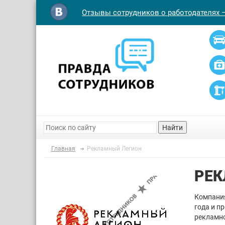
Отзывы сотрудников о работодателях 
Найти
Главная
Рекламный Легион
РЕК
Компания
года и п
рекламно