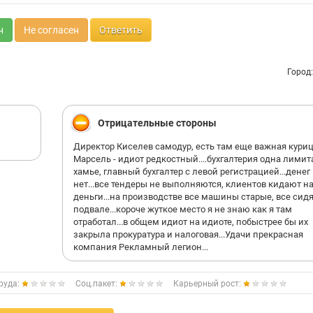
своем веку, стаж у меня большой, но это просто БРЕД,
психиатрическая больница КАЩЕНКО. Напоследок про
хочу пожелать: - просто плати людям деньги и не будет
н
Не согласен
Ответить
проблем! Все утром завтракают,чистят зубы,платят за
свет,метро,бензин, воду, каждый день! Это элементар
Ватсон! Зачем загонять людей в угол?!!!!
Город
Отрицательные стороны
Директор Киселев самодур, есть там еще важная кури
Марсель - идиот редкостный....бухгалтерия одна лимит
хамье, главный бухгалтер с левой регистрацией...денег
нет...все тендеры не выполняются, клиентов кидают н
деньги...на производстве все машины старые, все сидя
подвале...короче жуткое место я не знаю как я там
отработал...в общем идиот на идиоте, побыстрее бы их
закрыла прокуратура и налоговая...Удачи прекрасная
компания Рекламный легион...
руда:
Соц.пакет:
Карьерный рост: