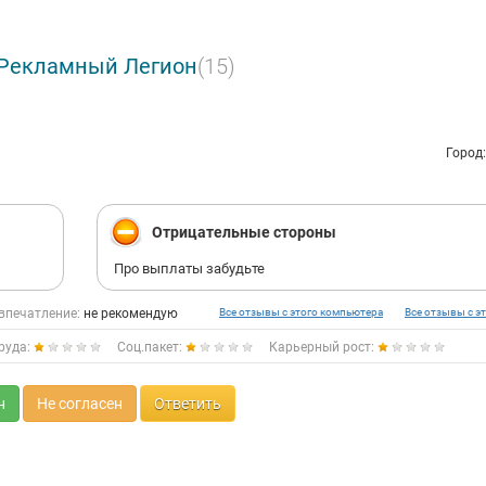
 Рекламный Легион
(15)
Город
Отрицательные стороны
Про выплаты забудьте
впечатление:
не рекомендую
Все отзывы с этого компьютера
Все отзывы с эт
руда:
Соц.пакет:
Карьерный рост:
н
Не согласен
Ответить