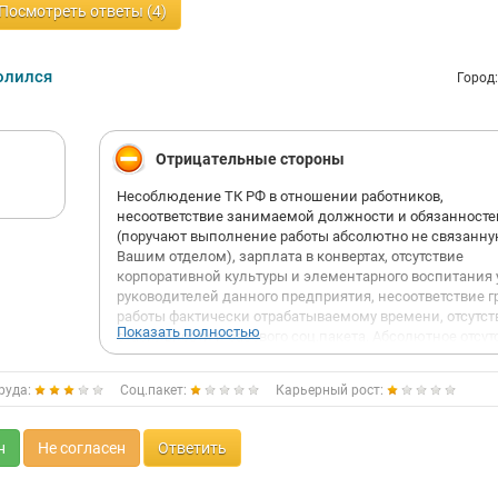
Посмотреть ответы (4)
олился
Город
Отрицательные стороны
Несоблюдение ТК РФ в отношении работников,
несоответствие занимаемой должности и обязанносте
(поручают выполнение работы абсолютно не связанну
Вашим отделом), зарплата в конвертах, отсутствие
корпоративной культуры и элементарного воспитания 
руководителей данного предприятия, несоответствие 
работы фактически отрабатываемому времени, отсутст
Показать полностью
стабильности и базового соц.пакета. Абсолютное отсут
элементарного и базового воспитания у сотрудников
бухгалтерии (преимущественно у лиц старше 30 лет).
руда:
Соц.пакет:
Карьерный рост:
Отсутствие организации в рабочем процессе, разделен
власти.
н
Не согласен
Ответить
Новому человеку непонятно чьи поручения выполнять т
само руководство не может придти к единому мнению.