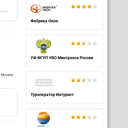
 свои
.
Фабрика Окон
о
ает
 этой
Плюс
ой на
, когда
УФ ФГУП УВО Минтранса России
 не
ение
: Москва
000р,
дут
Туроператор Интурист
 и
.
уацию,
тую
на