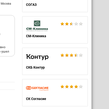
: Москва
СОГАЗ
еста
е- ни
и
СМ-Клиника
Ф,
 РФ.
ивно
л-ушел
СКБ Контур
СК Согласие