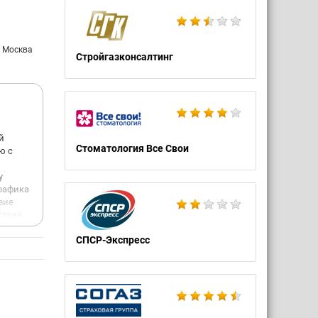
: Москва
Стройгазконсалтинг
й
Стоматология Все Свои
ю с
у
графика
вие
ствие
СПСР-Экспресс
ие
. к
..