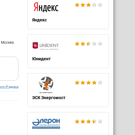
Яндекс
: Москва
Юнидент
ого IP адреса
ЭСК Энергомост