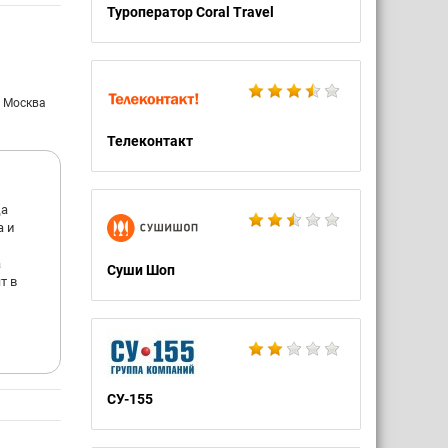
Туроператор Coral Travel
сто
но
: Москва
Телеконтакт
ца
а и
а
Суши Шоп
т в
СУ-155