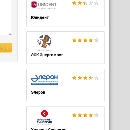
Юнидент
вить
ЭСК Энергомост
Элерон
Холдинг Синергия