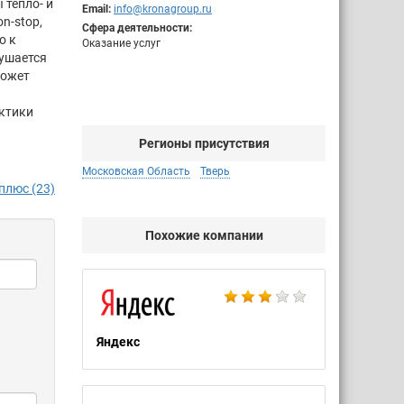
тепло- и
Email:
info@kronagroup.ru
n-stop,
Сфера деятельности:
о к
Оказание услуг
рушается
может
ктики
Регионы присутствия
Московская Область
Тверь
плюс (23)
Похожие компании
Яндекс