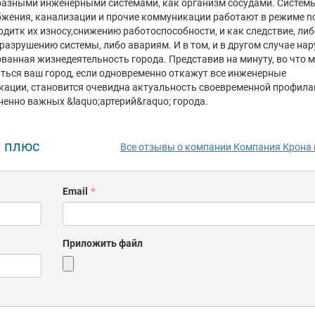
азными инженерными системами, как организм сосудами. Системы 
жения, канализации и прочие коммуникации работают в режиме no
одитк их износу,снижению работоспособности, и как следствие, либ
разрушению системы, либо авариям. И в том, и в другом случае на
ванная жизнедеятельность города. Представив на минуту, во что 
ться ваш город, если одновременно откажут все инженерные
ации, становится очевидна актуальность своевременной профила
ненно важных &laquo;артерий&raquo; города.
а плюс
Все отзывы о компании Компания Крона 
Email
Приложить файл