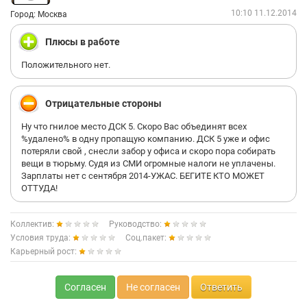
работе? Почему директор рассказывает мне в лицо, кто я и
10:10 11.12.2014
как общаюсь с коллективом, заходя в отдел пятый раз за
Город: Москва
полгода??? Она даже не знала, как я выгляжу!!! Просто вышла
из кабинета бригадира и крикнула в помещение мое имя,
Плюсы в работе
глядя в пространство... Не забуду. Не прощу.
Положительного нет.
Люди, если Вы цените себя, ни за что не устраивайтесь
работать в Департамент кадастра!!!
Отрицательные стороны
Ну что гнилое место ДСК 5. Скоро Вас объединят всех
%удалено% в одну пропащую компанию. ДСК 5 уже и офис
потеряли свой , снесли забор у офиса и скоро пора собирать
вещи в тюрьму. Судя из СМИ огромные налоги не уплачены.
Зарплаты нет с сентября 2014-УЖАС. БЕГИТЕ КТО МОЖЕТ
ОТТУДА!
Коллектив:
Руководство:
Условия труда:
Соц.пакет:
Карьерный рост:
Согласен
Не согласен
Ответить