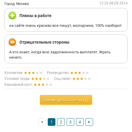
организаций СУ- 155. Общая сумма штрафов за нарушение
12:25 08.09.2014
Город: Москва
трудового законодательства руководством СУ- 155 составила
6 166 800 рублей.
Плюсы в работе
на сайте очень красиво все пишут, молодчики, 100% наоборот
Отрицательные стороны
А кто знает, когда всю задолженность выплатят. Жрать
нечего.
Коллектив:
Руководство:
Условия труда:
Соц.пакет:
Карьерный рост:
Посмотреть ответы (1)
1
2
3
4