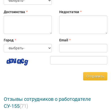
проектируя и строя мини-города, обеспеченные необходимой
инфраструктурой.
Достоинства
Недостатки
Размером и географией бизнеса Группа обуславливает свою
важную социальную роль в решении государственных задач
по обеспечению населения доступным жильем.
Город
Email
Отправить
Отзывы сотрудников о работодателе
СУ-155
(71)