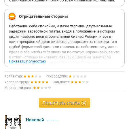
Отличные отношения почти со всеми членами коллектива.
Отрицательные стороны
Работаешь себе спокойно, и даже терпишь двухмесячные
задержки заработной платы, входя в положение, в котором
сидит наверно весь строительный бизнес России, и вот в
один прекрасный день директор департамента приходит и в
грубой форме сообщает: или пишешь по собственному, или я
сделаю все, чтобы тебя уволили по статье. Спрашиваю, за что.
В ответ - сплошная клевета, базирующаяся на "а вот если
Показать полностью
бы...", обвинения в недовольстве коллектива моим
поведением, хотя до прихода директора все шутили и
смеялись между собой... Сижу и тихо фигею: в коллективе
Коллектив:
Руководство:
проблемы только с одним членом, к слову, наркоманом.
Условия труда:
Соц.пакет:
Однако ни выслушать не хотят, ни оправдаться не дают.
Карьерный рост:
Выгоняют в тот же день. Это традиция такая - не спросив
настоящего мнения коллектива вышвыривать людей из
компании??? Кризис. А меня выгнали с работы ни за что.
Посмотреть ответы (4)
Коллеги до сих пор не понимают, что произошло, а я даже
объяснить не могу им, в чем же дело, поскольку тоже не знаю
- за что меня принудили увольняться??? Почему заставили
слушать клевету, оскорбления в свой адрес? Почему даже не
Николай ---------
посмотрели на то, как я справляюсь с обязанностями по