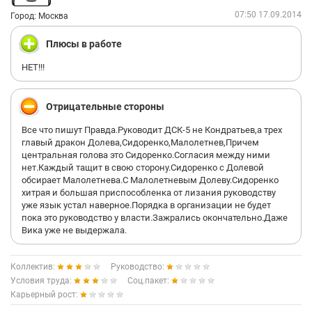
07:50 17.09.2014
Город: Москва
Плюсы в работе
НЕТ!!!
Отрицательные стороны
Все что пишут Правда.Руководит ДСК-5 не Кондратьев,а трех
главый дракон Долева,Сидоренко,Малолетнев,Причем
центральная голова это Сидоренко.Согласия между ними
нет.Каждый тащит в свою сторону.Сидоренко с Долевой
обсирает Малолетнева.С Малолетневым Долеву.Сидоренко
хитрая и большая приспособленка от лизания руководству
уже язык устал наверное.Порядка в организации не будет
пока это руководство у власти.Зажрались окончательно.Даже
Вика уже не выдержала.
Коллектив:
Руководство:
Условия труда:
Соц.пакет:
Карьерный рост: