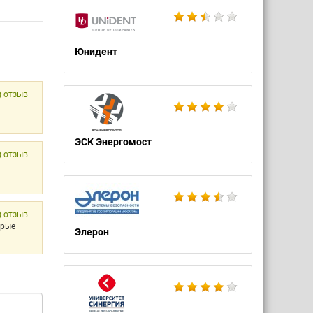
Юнидент
) отзыв
ЭСК Энергомост
) отзыв
) отзыв
орые
Элерон