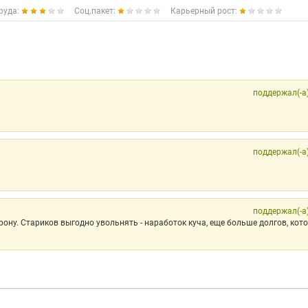
руда:
Соц.пакет:
Карьерный рост:
поддержал(-а
поддержал(-а
поддержал(-а
ону. Стариков выгодно увольнять - наработок куча, еще больше долгов, кот