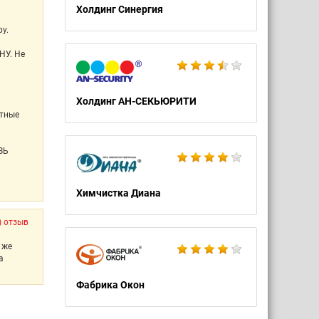
Холдинг Синергия
у.
НУ. Не
Холдинг АН-СЕКЬЮРИТИ
етные
ЗЬ
Химчистка Диана
) отзыв
 же
а
Фабрика Окон