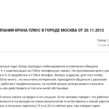
АНИЯ КРОНА ПЛЮС В ГОРОДЕ МОСКВА ОТ 20.11.2012
Город: г
Отзыв 
больше года. Когда проходил собеседование в компании обещали
 % + компенсация за ГСМ и телефонную связь). На протяжении всего ср
и % от выработки и ГСМ и телефон. Вопрос в другом, для того чтобы
боты много , но она очень интересная, приходится общаться с разными
 работают профессионалы, на любой вопрос всегда можно получить
 как действовать в той или иной обстановке.
 лично такого не видел и не слышал. Если человек говорит, что работал 
тречался и на выходе ни каких результатов то естественно о какой зарпл
ь а получать зарплату ( 5-го и 20-го святые дни, как говорил один