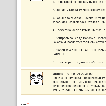
1. Ни на какой вопрос Вам никто не от
2. Зарплату молодым менеджерам реал
3. Вообще то трудовой кодекс никто н
справился человек, рассчитался с ним 
4. Профессионалов в компании уже не 
5. Контроль дошел до маразма. Посто
Заказчики после этих звонков боятся 
6. Любой заказ НЕРЕНТАБЕЛЕН. Только
ЗАНЯТО...
7. Кто не верит - сходите поработайте...
Максим
2013-02-21 20:38:00
Люди ,а почему всем "положительным 
вглядеться в честные и счастливые л
"руководства":Ждановича? Кузьмича? Г
смогут увидеть"истину в лицах" и еще 
Имя