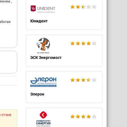
менем ,
Юнидент
аботая
ЭСК Энергомост
Элерон
) отзыв