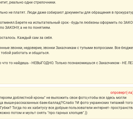
ветит, реально одни стрелочники.
ьно не платят. Люди даже собирают документы для обращения в прокуратур
е отменял.Берете на испытательный срок - будьте любезны оформить по ЗАКО
по ЗАКОНУ, а не по понятиям.
осталось. Каждый сам за себя.
янные звонки, недоверие, звонки Заказчикам с тупыми вопросами. Все бюдж
с тобой работать и общаться.
 что то найдешь - НЕВЫГОДНО. Только познакомишься с Заказчиком - НЕ ЛЕ
опроверг(-ла
героям доблестной кроны" не выложить свои фото,чтобы все здесь могли
ица выше-рассказанных баек-баллад?!Слабо ?И фото украинских типажей того
убки? Тогда по их хабитусу все добрые пользователи интернет- пространств
,можно потом и мульт снять "про гарных хлопцев".))