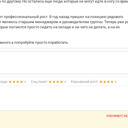
 по другому. Но остались еще люди которые не могут идти в ногу со вре
ует профессиональный рост. Я год назад пришел на позицию рядового
т являюсь старшим менеджером и руководителем группы. Теперь уже р
ые пытаются просто сидеть на окладе и ни чего не делать, а на их
 много а попробуйте просто поработать.
руда:
Соц.пакет:
Карьерный рост:
опроверг(-ла