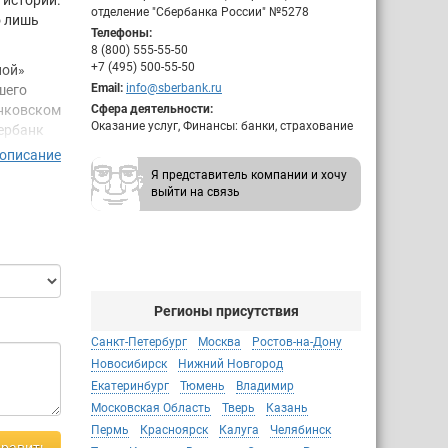
 истории.
отделение "Сбербанка России" №5278
о лишь
Телефоны:
8 (800) 555-55-50
+7 (495) 500-55-50
ной»
Email:
info@sberbank.ru
шего
анковском
Сфера деятельности:
Оказание услуг, Финансы: банки, страхование
бербанк
 их,
 описание
тениях
Я представитель компании и хочу
выйти на связь
ее
сийской
ов
та 2014
Регионы присутствия
Санкт-Петербург
Москва
Ростов-на-Дону
рупнейшую
Новосибирск
Нижний Новгород
34,7%
Екатеринбург
Тюмень
Владимир
Московская Область
Тверь
Казань
ений по
Пермь
Красноярск
Калуга
Челябинск