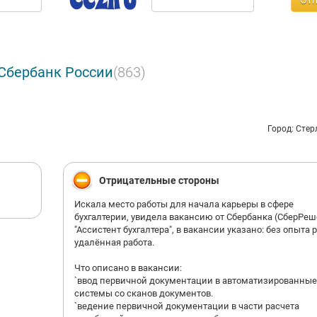
Отп
ане, в 83 субъектах Российской Федерации, расположенных на терр
поясов.
 России у Сбербанка более 110 миллионов клиентов – больше поло
я страны, а за рубежом услугами Сбербанка пользуются около 11
ов человек.
 Сбербанк России
(863)
слуг Сбербанка для розничных клиентов максимально широк: от
нных депозитов и различных видов кредитования до банковских к
 переводов, банковского страхования и брокерских услуг.
Город: Сте
ичные кредиты в Сбербанке выдаются по технологии «Кредитная ф
й для эффективной оценки кредитных рисков и обеспечения высок
 кредитного портфеля.
Отрицательные стороны
Искала место работы для начала карьеры в сфере
бухгалтерии, увидела вакансию от Сбербанка (СберРе
"Ассистент бухгалтера", в вакансии указано: без опыта 
удалённая работа.
Что описано в вакансии:
`ввод первичной документации в автоматизированные
системы со сканов документов.
`ведение первичной документации в части расчета