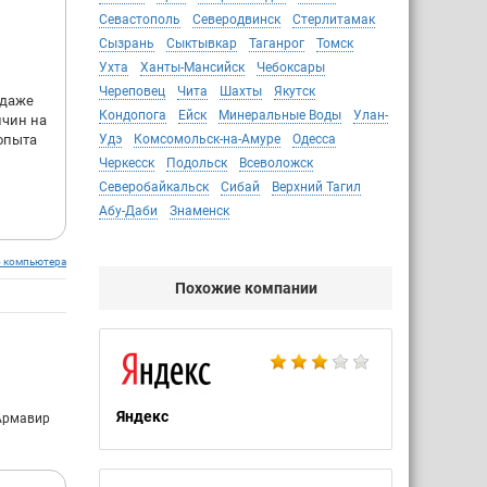
Севастополь
Северодвинск
Стерлитамак
Сызрань
Сыктывкар
Таганрог
Томск
Ухта
Ханты-Мансийск
Чебоксары
Череповец
Чита
Шахты
Якутск
 даже
Кондопога
Ейск
Минеральные Воды
Улан-
ичин на
 опыта
Удэ
Комсомольск-на-Амуре
Одесса
Черкесск
Подольск
Всеволожск
Северобайкальск
Сибай
Верхний Тагил
Абу-Даби
Знаменск
о компьютера
Похожие компании
Яндекс
Армавир