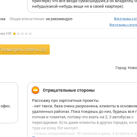
принтере) что все везде сумасшедшие,а он владелец ч
нибудь(какой-нибудь вещи не в своей квартире).
нка
Общее впечатление:
не рекомендую
Все отзывы с эт
Все отзывы с этог
ник HR:
Посмотреть ответы (2)
Город: Нов
Отрицательные стороны
Расскажу про зарплатные проекты.
 офис.
- нет такси, база очень разрознена, клиенты в основно
удаленных районах. Пока поедешь до них, будешь вся г
потная и помятая, потому что ехать на 2, 3 автобусах с
пересадками. Есть даже клиенты в других городах, но я
туда не езжу, бог милует.
- планы неадекватные. 30 звонков в день, 4 встречи в д