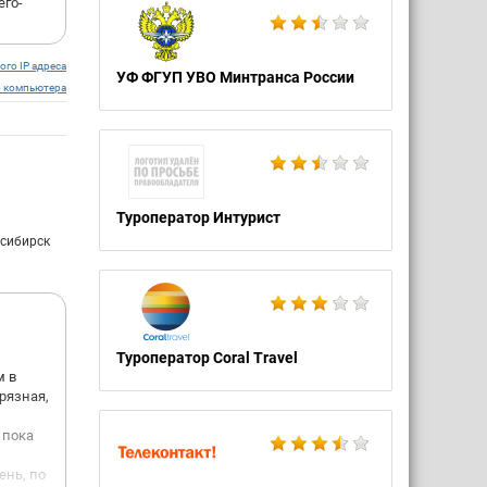
его-
ого IP адреса
УФ ФГУП УВО Минтранса России
о компьютера
Туроператор Интурист
осибирск
Туроператор Coral Travel
м в
рязная,
 пока
ень, по