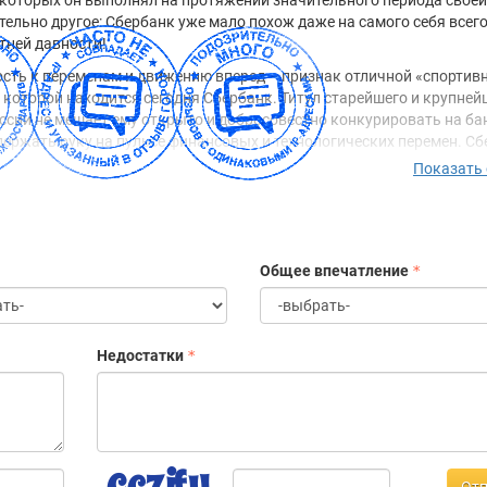
которых он выполнял на протяжении значительного периода своей
тельно другое: Сбербанк уже мало похож даже на самого себя всег
тней давности!
сть к переменам и движению вперед – признак отличной «спортив
 которой находится сегодня Сбербанк. Титул старейшего и крупней
ссии не мешает ему открыто и добросовестно конкурировать на б
держать руку на пульсе финансовых и технологических перемен. С
о шагает в ногу с современными тенденциями рынка, но и опережает
Показать
 ориентируясь в стремительно меняющихся технологиях и предпоч
.
и
 сегодня – это кровеносная система российской экономики, треть 
ой системы. Банк дает работу и источник дохода каждой 150-й рос
Общее впечатление
лидера российского банковского сектора по общему объему актив
ся 29,4% совокупных банковских активов (по состоянию на 1 авгус
Недостатки
яется основным кредитором российской экономики и занимает к
рынке вкладов. На его долю приходится 46,4% вкладов населения, 
 физическим лицам и 33,9% кредитов юридическим лицам.
 сегодня – это 16 территориальных банков и более 17 тысяч отдел