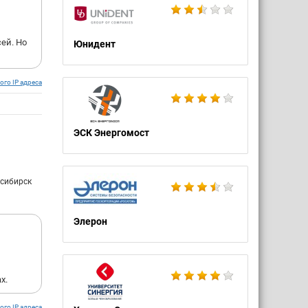
ей. Но
Юнидент
ого IP адреса
ЭСК Энергомост
осибирск
Элерон
х.
ого IP адреса