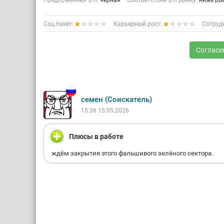
Предложенная з/п:
черная
Соответствие з/п рынку:
ниже ры
Соц.пакет:
Карьерный рост:
Сотруд
Согласе
семен (Соискатель)
15:36 15.05.2026
Плюсы в работе
ждём закрытия этого фальшивого зелёного сектора.