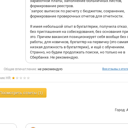
заработной платы, заполнение больничных листов,
формирование реестров.
`запрос выписок по расчету с бюджетом, сохранение,
формирование проверочных отчетов для отчетности.
Я имея небольшой опыт в бухгалтерии, получила отказ
без приглашения на собеседования, без основания пр
это. Причем вакансия позиционирует себя вообще без
работы, для новичков, бухгалтер на первичку (это самая
низкая должность в бухгалтерии), и ещё с обучением.
Странно, но будем продолжать поиски, но только не в
Сбербанке. Не рекомендую.
Общее впечатление:
не рекомендую
Все отзывы с этог
ник HR:
Посмотреть ответы (1)
Город: 