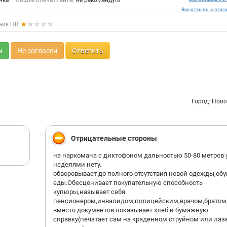
нка
Общее впечатление:
не рекомендую
Все отзывы с этог
ник HR:
н
Не согласен
Ответить
Город: Нов
Отрицательные стороны
на наркомана с диктофоном дальностью 50-80 метров
неделями нету.
обворовывает до полного отсутствия новой одежды,обу
еды.Обесценивает покупательную способность
купюры,называет себя
пенсионером,инвалидом,полицейским,врачом,братом
вместо документов показывает хлеб и бумажную
справку(печатает сам на краденном струйном или ла