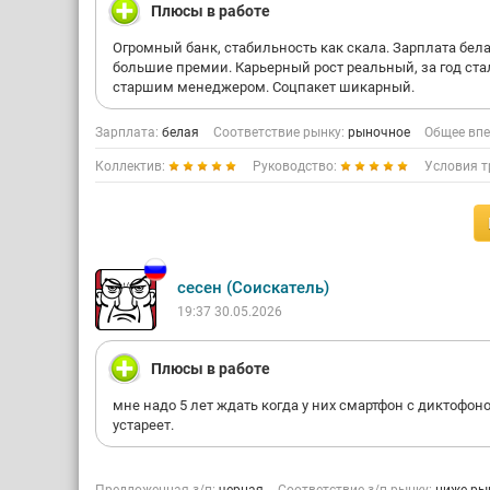
Плюсы в работе
Огромный банк, стабильность как скала. Зарплата бела
большие премии. Карьерный рост реальный, за год ста
старшим менеджером. Соцпакет шикарный.
Зарплата:
белая
Соответствие рынку:
рыночное
Общее впе
Коллектив:
Руководство:
Условия т
сесен (Соискатель)
19:37 30.05.2026
Плюсы в работе
мне надо 5 лет ждать когда у них смартфон с диктофон
устареет.