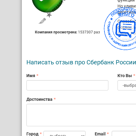
функции 
Но удиви
десятиле
Способно
формы, в
Компания просмотрена:
1537307 раз
банка Ро
рынке и 
не тольк
уверенно
клиентов
Написать отзыв про Сбербанк Росси
Сбербанк
банковск
Имя
Кто Вы
семье.
На долю 
приходит
Достоинства
года).
Банк явл
долю на 
кредитов
Сбербанк
Город
Email