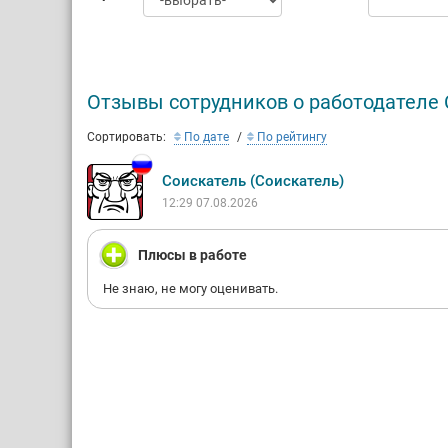
всей стр
часовых 
Только в
населени
миллион
Отзывы сотрудников о работодателе
Спектр у
Сортировать:
По дате
По рейтингу
традицио
денежных
Соискатель (Соискатель)
Все розн
12:29 07.08.2026
созданно
качества
Плюсы в работе
Не знаю, не могу оценивать.