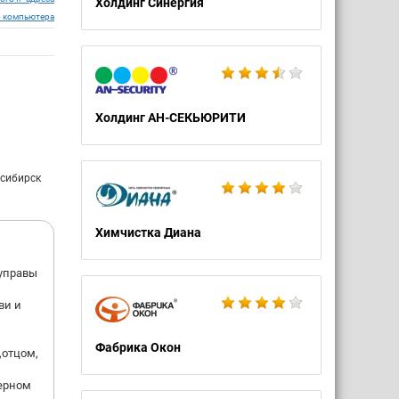
Холдинг Синергия
о компьютера
Холдинг АН-СЕКЬЮРИТИ
осибирск
Химчистка Диана
 управы
ви и
Фабрика Окон
,отцом,
зерном