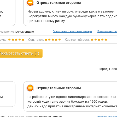
Отрицательные стороны
я,
Нервы адские, клиенты орут, очереди как в мавзолее.
л
Бюрократии много, каждую бумажку через пять подпис
привык к такому ритму.
чатление:
рекомендую
Все отзывы с этого компьютера
Все отзывы с эт
руда:
Соц.пакет:
Карьерный рост:
Посмотреть ответы (1)
Город: Нов
Отрицательные стороны
ом
на работе нету ни одного лицензированного охранника
который ходит а не звонит бомжам из 1950 годов.
деньги надо прятать в иностранных интернет кошелька
Все отзывы с эт