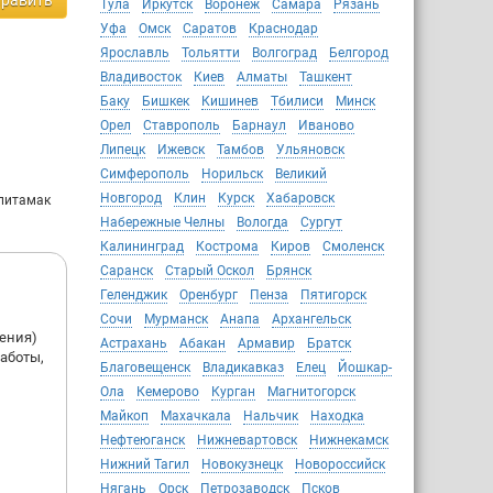
равить
итории 11
Тула
Иркутск
Воронеж
Самара
Рязань
Уфа
Омск
Саратов
Краснодар
Ярославль
Тольятти
Волгоград
Белгород
вины
Владивосток
Киев
Алматы
Ташкент
Баку
Бишкек
Кишинев
Тбилиси
Минск
Орел
Ставрополь
Барнаул
Иваново
Липецк
Ижевск
Тамбов
Ульяновск
арт,
Симферополь
Норильск
Великий
Новгород
Клин
Курск
Хабаровск
рлитамак
абрика»,
Набережные Челны
Вологда
Сургут
ого
Калининград
Кострома
Киров
Смоленск
Саранск
Старый Оскол
Брянск
Геленджик
Оренбург
Пенза
Пятигорск
Сочи
Мурманск
Анапа
Архангельск
шения)
Астрахань
Абакан
Армавир
Братск
работы,
Благовещенск
Владикавказ
Елец
Йошкар-
Ола
Кемерово
Курган
Магнитогорск
Майкоп
Махачкала
Нальчик
Находка
Нефтеюганск
Нижневартовск
Нижнекамск
Нижний Тагил
Новокузнецк
Новороссийск
Нягань
Орск
Петрозаводск
Псков