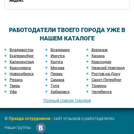
Яндекс
РАБОТОДАТЕЛИ ТВОЕГО ГОРОДА УЖЕ В
НАШЕМ КАТАЛОГЕ
Владивосток
Владимир
Воронеж
Екатеринбург
Иркутск
Казань
Калининград
Калуга
Краснодар
Красноярск
Москва
Нижний Новгород
Новосибирск
Пермь
Ростов-на-Дону
Рязань
Самара
Санкт-Петербург
Тверь
Тула
Тюмень
Уфа
Хабаровск
Челябинск
Полный список городов
©
Правда сотрудников
- сайт отзывов о работодателях.
Наши группы: