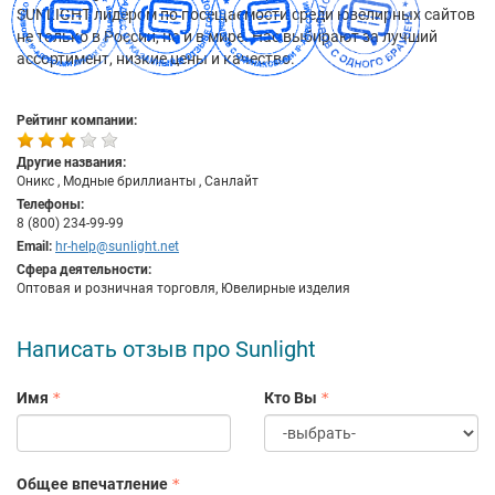
SUNLIGHT лидером по посещаемости среди ювелирных сайтов
не только в России, но и в мире. Нас выбирают за лучший
ассортимент, низкие цены и качество.
Рейтинг компании:
Другие названия:
Оникс , Модные бриллианты , Санлайт
Телефоны:
8 (800) 234-99-99
Email:
hr-help@sunlight.net
Сфера деятельности:
Оптовая и розничная торговля, Ювелирные изделия
Написать отзыв про Sunlight
Имя
Кто Вы
Общее впечатление