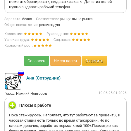
помогать бронировать, выдавать заказы. Для этих целей
можно уволиться в течении 3 дней. Тех кто этого не знает,
нужно выдавать рабочий телефон
заставляют отрабатывать 2 недели. Если ты и тут
высказываешь свое мнение,то дм начинает издеваться над
Зарплата:
белая
Соответствие рынку:
выше рынка
тобой и заставляет бегать переписывать заявление по
Общее впечатление:
рекомендую
несколько раз и потом еще приходить подписывать приказ
об увольнении,хотя это все можно сделать одним днем. Когда
Коллектив:
Руководство:
ты сообщаешь о желании уйти с этой РАБоты,тебе звонит ДД
Условия труда:
Соц.пакет:
и настоятельно предлагает перейти в другую точку и
Карьерный рост:
«подумать до завтра».
Согласен
Не согласен
Ответить
Аня (Сотрудник)
19:06 25.01.2026
Город: Нижний Новгород
Плюсы в работе
Пока стажируюсь. Напрягает, что тут работают за проценты, и
часовая ставка есть только во время стажировки. Но по
словам девочек, заработок нормальный 100+.Посмотрю как
будет выходить, если в самом деле так, останусь. Коллектив