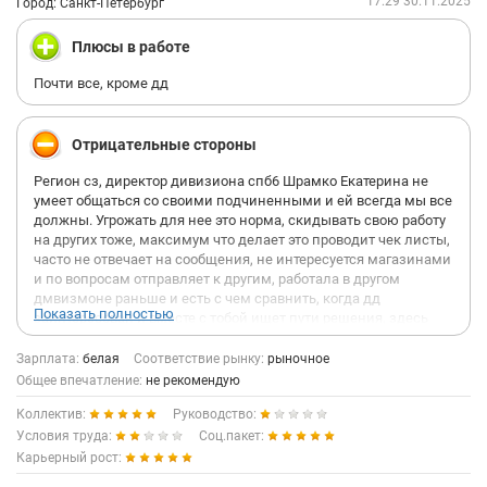
17:29 30.11.2025
Город: Санкт-Петербург
Плюсы в работе
Почти все, кроме дд
Отрицательные стороны
Регион сз, директор дивизиона спб6 Шрамко Екатерина не
умеет общаться со своими подчиненными и ей всегда мы все
должны. Угрожать для нее это норма, скидывать свою работу
на других тоже, максимум что делает это проводит чек листы,
часто не отвечает на сообщения, не интересуется магазинами
и по вопросам отправляет к другим, работала в другом
дмвизмоне раньше и есть с чем сравнить, когда дд
Показать полностью
заинтересован и вместе с тобой ищет пути решения, здесь
такого нет и будет только если дд убрать.
Были ситуации когда нужно было выходить на работу из-за
Зарплата:
белая
Соответствие рынку:
рыночное
того что мало сотрудников и я не откажу, но не когда это 7/0,
Общее впечатление:
не рекомендую
или выходной прям запланирован а меня не просят выйти а
Коллектив:
Руководство:
указывают мне, зато к своим выходным дд относится
уважительно, если что-то горит, то на сообщение может не
Условия труда:
Соц.пакет:
ответить а сб и вс трафик звонить не всегда есть
Карьерный рост:
возможность, в общем, как будто без дд живем, только еще и