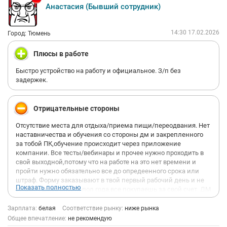
Анастасия (Бывший сотрудник)
14:30 17.02.2026
Город: Тюмень
Плюсы в работе
Быстро устройство на работу и официальное. З/п без
задержек.
Отрицательные стороны
Отсутствие места для отдыха/приема пищи/переодвания. Нет
наставничества и обучения со стороны дм и закрепленного
за тобой ПК,обучение происходит через приложение
компании. Все тесты/вебинары и прочее нужно проходить в
свой выходной,потому что на работе на это нет времени и
пройти нужно обязательно все до опредеенного срока или
штраф. Форму заказывают в твой первый рабочий день и не
Показать полностью
выдают даже спустя пол года,все покупаешь за свой счет. ДМ
не заинтересован в том что бы у стажеров формировалось
хорошее мнение к месту работы,ей важно на собеседовании
Зарплата:
белая
Соответствие рынку:
ниже рынка
рассказать минимум информации и на стажировочном дне
Общее впечатление:
не рекомендую
показать только часть работы. Графика 2/2 нет. 3/1 или беж