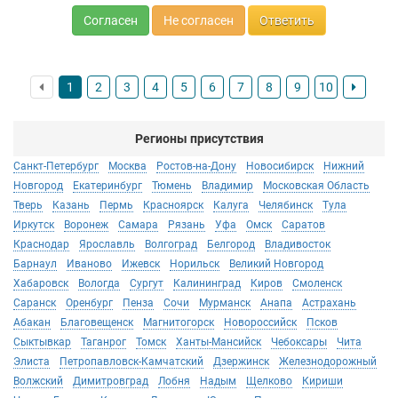
Согласен
Не согласен
Ответить
1
2
3
4
5
6
7
8
9
10
Регионы присутствия
Санкт-Петербург
Москва
Ростов-на-Дону
Новосибирск
Нижний
Новгород
Екатеринбург
Тюмень
Владимир
Московская Область
Тверь
Казань
Пермь
Красноярск
Калуга
Челябинск
Тула
Иркутск
Воронеж
Самара
Рязань
Уфа
Омск
Саратов
Краснодар
Ярославль
Волгоград
Белгород
Владивосток
Барнаул
Иваново
Ижевск
Норильск
Великий Новгород
Хабаровск
Вологда
Сургут
Калининград
Киров
Смоленск
Саранск
Оренбург
Пенза
Сочи
Мурманск
Анапа
Астрахань
Абакан
Благовещенск
Магнитогорск
Новороссийск
Псков
Сыктывкар
Таганрог
Томск
Ханты-Мансийск
Чебоксары
Чита
Элиста
Петропавловск-Камчатский
Дзержинск
Железнодорожный
Волжский
Димитровград
Лобня
Надым
Щелково
Кириши