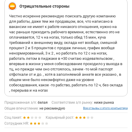
Отрицательные стороны
Честно искренне рекомендую поискать другую компанию
для работы, даже тем же продавцом, все, что написано в
вакансии не имеет к работе никакого отношения, нужно на
час раньше приходить рабочего времени, естественно это не
оплачивается, 12 ч на ногах, только обед 15 мин, куча
требований к внешнему виду, оклада нет вообще, смешной
процент 2 и 5 процентов с продаж личных, график вообще
ненормированный, 3 к 2 , но работать по 12 с на ногах,
работать летом в пиджаке в +30 считаю издевательсвом ,
впервые в жизни у меня собеседование проходило у выхода в
тц, но прежде чем оно отстоялось, зачем -то мой паспорт
отфоткали от и до. , хотя в заполняемой анкете все указано , в
общем мне было некомфортно даже на уровне
собеседования, какое -то рабство, работать по 12 ч, без оклада
, перерыва и на ногах
Предложенная з/п:
белая
Соответствие з/п рынку:
ниже рынка
Общее впечатление:
не рекомендую
Все отзывы с этого компьютера
Соц.пакет:
Карьерный рост:
Сотрудник HR: