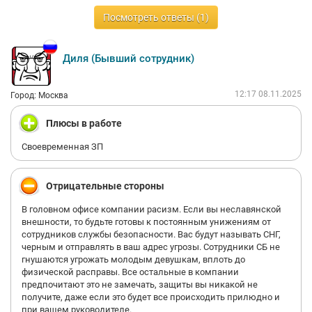
терроризируют нашу психику пытаясь во всем обвинить всех
вокруг
Посмотреть ответы (1)
Дд не справляется, странно что этого никто не видит,
сотрудников унижают ни во что не ставят и никому не
настучать, потому что будешь уволен при попытке
Диля (Бывший сотрудник)
12:17 08.11.2025
Город: Москва
Плюсы в работе
Своевременная ЗП
Отрицательные стороны
В головном офисе компании расизм. Если вы неславянской
внешности, то будьте готовы к постоянным унижениям от
сотрудников службы безопасности. Вас будут называть СНГ,
черным и отправлять в ваш адрес угрозы. Сотрудники СБ не
гнушаются угрожать молодым девушкам, вплоть до
физической расправы. Все остальные в компании
предпочитают это не замечать, защиты вы никакой не
получите, даже если это будет все происходить прилюдно и
при вашем руководителе.