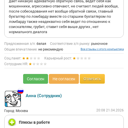
дает никакую адекватную обратную связь, ведет себя как
мошенники, агрессивно отвечают, не считают людей вообще,
после собеседования нет вообще обратной связи, главный
бухгалтер по ломбарду вместе со старшим бухгалтером по
ломбарду также неадекватно себя ведет по отношению к
соискателям, грубит, ставит себя выше других , нет
нормального диалога
Предложенная з/п:
белая
Соответствие з/п рынку:
рыночное
Общее впечатление:
не рекомендую
Все отзывы с этого компьютера
Соц.пакет:
Карьерный рост:
Сотрудник HR:
Согласен
Не согласен
Ответить
Анна (Сотрудник)
20:08 21.04.2026
Город: Москва
Плюсы в работе