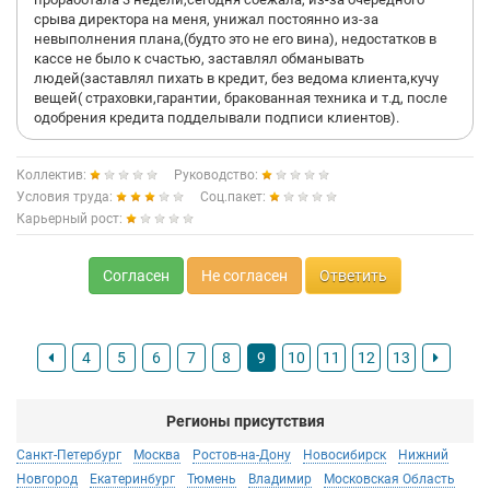
срыва директора на меня, унижал постоянно из-за
невыполнения плана,(будто это не его вина), недостатков в
кассе не было к счастью, заставлял обманывать
людей(заставлял пихать в кредит, без ведома клиента,кучу
вещей( страховки,гарантии, бракованная техника и т.д, после
одобрения кредита подделывали подписи клиентов).
Коллектив:
Руководство:
Условия труда:
Соц.пакет:
Карьерный рост:
Согласен
Не согласен
Ответить
4
5
6
7
8
9
10
11
12
13
Регионы присутствия
Санкт-Петербург
Москва
Ростов-на-Дону
Новосибирск
Нижний
Новгород
Екатеринбург
Тюмень
Владимир
Московская Область