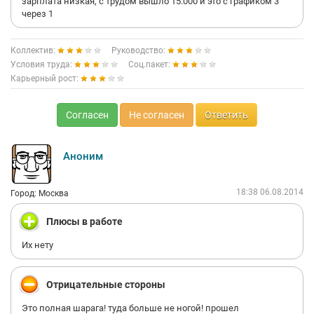
зарплата низкая, с трудом вышло 15.000 и это с графиком 3
среднего). С коллективом в принципе мне повезло, кроме и.о.
через 1
Перспективы карьерного роста очень сомнительны. Можно,
конечно, стать директором, и получать зарплату в 10к из-за
невыполнения планов, но мало кого это устроит. Компании
Коллектив:
Руководство:
выгодна текучка, выгодно меньше платить продавцам и
Условия труда:
Соц.пакет:
вычитать с них невесть бог за что.
Карьерный рост:
Контора. Самая настоящая контора. Людям, знающим себе
цену, и свои способности, туда лучше не идти.
Согласен
Не согласен
Ответить
Аноним
18:38 06.08.2014
Город: Москва
Плюсы в работе
Их нету
Отрицательные стороны
Это полная шарага! туда больше не ногой! прошел