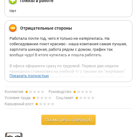
Плюсы в работе
Нет
Отрицательные стороны
Работала почти год, чего я только не натерпелась. На
собеседовании поют красиво - наша компания самая лучшая,
зарплата шикарная, работа рядом с домом, график так
вообще чудо! В итоге купилась и пошла работать.
В офисе оформили сразу по трудовой. Первые две недели
проходила стажировку на учебной тт с такими же "жертвами"
Показать полностью
как и я. Приходилось много учить, но мне не привыкать, да и
материал был интересный. По пройденному материалу
сдавались тесты, не сдашь их на тт, не допустят до
Коллектив:
Руководство:
финального теста в офисе. Зимой очень холодно, я никогда
Условия труда:
Соц.пакет:
так не мерзла, но начальству плевать на твое здоровье -
Карьерный рост:
подавай балетки в мороз!
Так вот, первый круг ада пройден, время сдавать итоговый
Посмотреть ответы (4)
тест. Его я прошла за 40 минут ( дается 2 часа) и результат 99
%, а после сдавала устный экзамен. И вот, о, чудо - ты уровень
старт!!