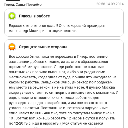
20:58 14.09.2014
Город: Санкт-Петербург
Плюсы в работе
Евросеть мне многое дала!!! Очень хороший президент
Александр Малис, и его подчиненные.
Отрицательные стороны
Все хорошо было, пока не переехала в Питер, постоянно
заставляли добивать планы, из-за этого образовывался
огромный минус в кассе. Люди работают не опытные,
опытных как правило выгоняют, либо они уходят сами.
Честно сказать, когда ушла от туда, поняла что находилась в
каком то рабстве. Сельдиков Очир , директор по продажам,
ему место за решеткой, а не на этом месте. Я думаю Москва
скоро узнает о том что он творит, и выкинет его с компании. И
еще, к людям относятся очень плохо, работник для
руководства средство заработка, и им все равно что это
уголовная статья. Постоянные инвентарки виртуальные,
списывают по 300 - 400 тыс, хотя по факту там минус тыс на
10 . Вот так вот. Хочешь работать 12 часов в сутки и получать
по 12-20 тыс, иди в евросеть. ( Моя статья не касается