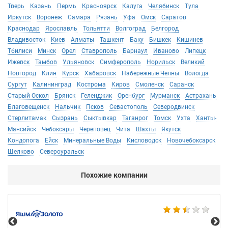
Тверь
Казань
Пермь
Красноярск
Калуга
Челябинск
Тула
Иркутск
Воронеж
Самара
Рязань
Уфа
Омск
Саратов
Краснодар
Ярославль
Тольятти
Волгоград
Белгород
Владивосток
Киев
Алматы
Ташкент
Баку
Бишкек
Кишинев
Тбилиси
Минск
Орел
Ставрополь
Барнаул
Иваново
Липецк
Ижевск
Тамбов
Ульяновск
Симферополь
Норильск
Великий
Новгород
Клин
Курск
Хабаровск
Набережные Челны
Вологда
Сургут
Калининград
Кострома
Киров
Смоленск
Саранск
Старый Оскол
Брянск
Геленджик
Оренбург
Мурманск
Астрахань
Благовещенск
Нальчик
Псков
Севастополь
Северодвинск
Стерлитамак
Сызрань
Сыктывкар
Таганрог
Томск
Ухта
Ханты-
Мансийск
Чебоксары
Череповец
Чита
Шахты
Якутск
Кондопога
Ейск
Минеральные Воды
Кисловодск
Новочебоксарск
Щелково
Североуральск
Похожие компании
Ко