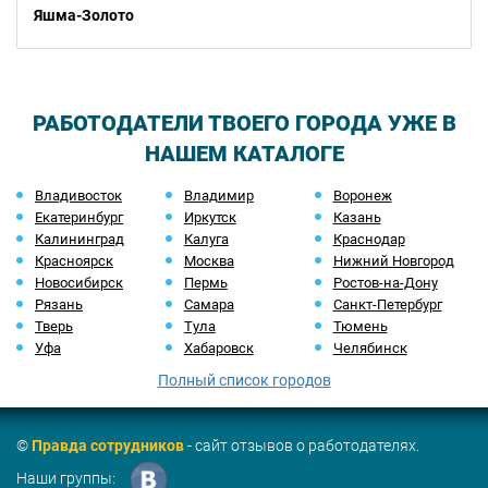
Яшма-Золото
РАБОТОДАТЕЛИ ТВОЕГО ГОРОДА УЖЕ В
НАШЕМ КАТАЛОГЕ
Владивосток
Владимир
Воронеж
Екатеринбург
Иркутск
Казань
Калининград
Калуга
Краснодар
Красноярск
Москва
Нижний Новгород
Новосибирск
Пермь
Ростов-на-Дону
Рязань
Самара
Санкт-Петербург
Тверь
Тула
Тюмень
Уфа
Хабаровск
Челябинск
Полный список городов
©
Правда сотрудников
- сайт отзывов о работодателях.
Наши группы: