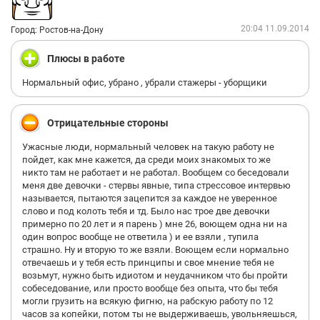
20:04 11.09.2014
Город: Ростов-на-Дону
Плюсы в работе
Нормальный офис, убрано , убрали стажеры - уборщики
Отрицательные стороны
Ужасные люди, нормальный человек на такую работу не
пойдет, как мне кажется, да среди моих знакомых то же
никто там не работает и не работал. Вообщем со беседовали
меня две девочки - стервы явные, типа стрессовое интервью
называется, пытаются зацепится за каждое не уверенное
слово и под колоть тебя и тд. Было нас трое две девочки
примерно по 20 лет и я парень ) мне 26, воющем одна ни на
один вопрос вообще не ответила ) и ее взяли , тупила
страшно. Ну и вторую то же взяли. Воющем если нормально
отвечаешь и у тебя есть принципы и свое мнение тебя не
возьмут, нужно быть идиотом и неудачником что бы пройти
собеседование, или просто вообще без опыта, что бы тебя
могли грузить на всякую фигню, на рабскую работу по 12
часов за копейки, потом ты не выдерживаешь, увольняешься,