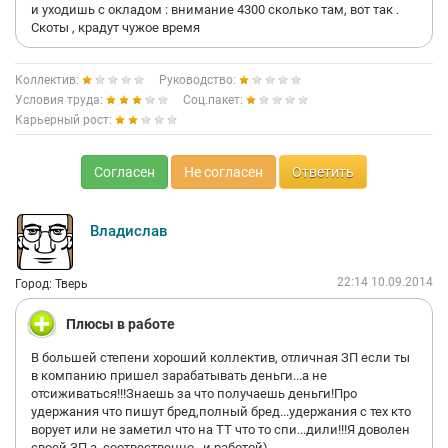
и уходишь с окладом : внимание 4300 сколько там, вот так .
Скоты , крадут чужое время
Коллектив:
Руководство:
Условия труда:
Соц.пакет:
Карьерный рост:
Согласен
Не согласен
Ответить
Владислав
22:14 10.09.2014
Город: Тверь
Плюсы в работе
В большей степени хороший коллектив, отличная ЗП если ты
в компанию пришел зарабатывать деньги...а не
отсиживаться!!!Знаешь за что получаешь деньги!Про
удержания что пишут бред,полный бред...удержания с тех кто
ворует или не заметил что на ТТ что то спи...дили!!!Я доволен
своей ЗП а ,соотвественно , и работой)