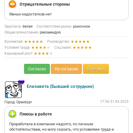
Вашей компании внушительные. То что некоторые
Отрицательные стороны
подрядчики работают только с руководителями отдела
напрямую, и закрывающие документы зачастую готовят
Явных недостатков нет
именно Ваши руководители, тоже не внушают доверия.
Надеюсь у Вас получится всё привести в порядок и
Зарплата:
белая
Соответствие рынку:
рыночное
нормализовать работу. Желаю удачи Вам в этом непростом
Общее впечатление:
рекомендую
деле.
Коллектив:
Руководство:
Условия труда:
Соц.пакет:
Карьерный рост:
Согласен
Не согласен
Ответить
Елизавета (Бывший сотрудник)
17:56 31.03.2023
Город: Оренбург
Плюсы в работе
Проработала в компании недолго, по личным
обстоятельствам, но могу сказать, что условиями труда и