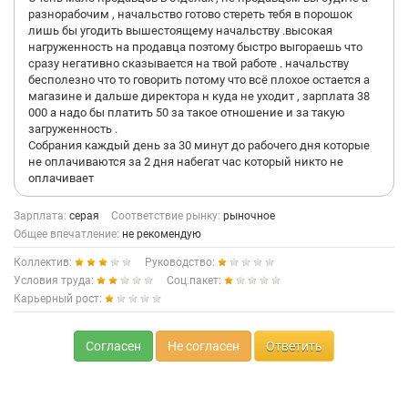
разнорабочим , начальство готово стереть тебя в порошок
лишь бы угодить вышестоящему начальству .высокая
нагруженность на продавца поэтому быстро выгораешь что
сразу негативно сказывается на твой работе . начальству
бесполезно что то говорить потому что всё плохое остается а
магазине и дальше директора н куда не уходит , зарплата 38
000 а надо бы платить 50 за такое отношение и за такую
загруженность .
Собрания каждый день за 30 минут до рабочего дня которые
не оплачиваются за 2 дня набегат час который никто не
оплачивает
Зарплата:
серая
Соответствие рынку:
рыночное
Общее впечатление:
не рекомендую
Коллектив:
Руководство:
Условия труда:
Соц.пакет:
Карьерный рост:
Согласен
Не согласен
Ответить