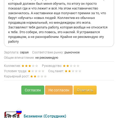
который должен был меня обучить, по итогу он просто
показал где и что лежит и всё. На этом наставничество
закончилось. А наставники еще получают премии за то, что
берут «обучать» новых людей. Коллектив из обычных
продавцов нормальный, но мендеждеры это жопа.
Заставляют тебя делать работу, которая вообще не относится
к тебе. Это собери, это повесь, это наклей. Я устраивался
продавцом, а не разнорабочим. Крайне не рекомендую эту
работу
Зарплата:
серая
Соответствие рынку:
рыночное
Общее впечатление:
не рекомендую
Коллектив:
Руководство:
Условия труда:
Соц.пакет:
Карьерный рост:
Согласен
Не согласен
Ответить
Безимени (Сотрудник)