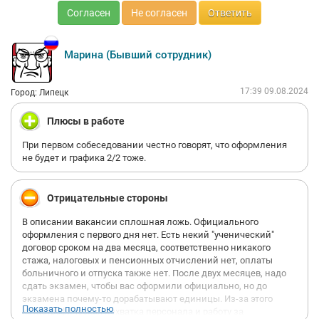
была позвонить, в итоге наплевав, и абсолютно по-скотски
Согласен
Не согласен
Ответить
поступив тем самым, не стала меня уведомлять о приходе
приказа. Документооборот, как из прошлого века, всё на
бумаге, что развязывает им руки. Договор заключают
Марина (Бывший сотрудник)
"ученический" на 2 месяца, по факту ты работаешь, но для гос-
ва ты безработный, больничные и тому подобные вещи не
оплачиваются. Программы адаптации никакой: "Привет,
17:39 09.08.2024
Город: Липецк
походи, посмотри, где и что лежит, позапоминай." Есть
тренинги, которые не несут под собой ничего полезного и
Плюсы в работе
стоящего. Каждому своё, но я рекомендую лучше поискать
место работы, где вас будут принимать за людей, нет смысла
При первом собеседовании честно говорят, что оформления
идти в компанию, где обещают золотые горы, а потом
не будет и графика 2/2 тоже.
штрафами уменьшают вашу зарплату до 2 монет. Стоило
раньше прочесть здесь отзывы и понять, что не нужно было
устраиваться в эту компанию, из города в город, из года в год
Отрицательные стороны
ситуация не меняется.
В описании вакансии сплошная ложь. Официального
оформления с первого дня нет. Есть некий "ученический"
договор сроком на два месяца, соответственно никакого
стажа, налоговых и пенсионных отчислений нет, оплаты
больничного и отпуска также нет. После двух месяцев, надо
сдать экзамен, чтобы вас оформили официально, но до
экзамена почему-то дорабатывают единицы. Из-за этого
Показать полностью
катастрофическая нехватка персонала и работу за