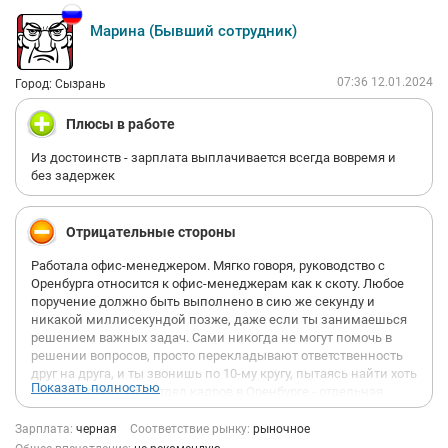
Марина (Бывший сотрудник)
07:36 12.01.2024
Город: Сызрань
Плюсы в работе
Из достоинств - зарплата выплачивается всегда вовремя и
без задержек
Отрицательные стороны
Работала офис-менеджером. Мягко говоря, руководство с
Оренбурга относится к офис-менеджерам как к скоту. Любое
поручение должно быть выполнено в сию же секунду и
никакой миллисекундой позже, даже если ты занимаешься
решением важных задач. Сами никогда не могут помочь в
решении вопросов, просто перекладывают ответственность
друг на друга, и ты звонишь по 10-му кругу, пытаясь найти хоть
Показать полностью
какой-то ответ. Про отдел кадров в Оренбурге - отдельная
история! Там сидят просто ненормальные и неадекватные
женщины! Разговаривают как со скотом, постоянно грубят,по
Зарплата:
черная
Соответствие рынку:
рыночное
малейшей мелочи устраивают скандалы! Если у них к тебе