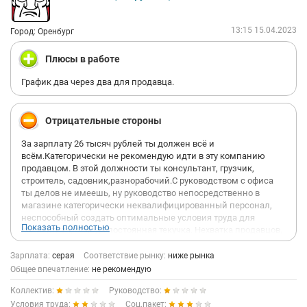
13:15 15.04.2023
Город: Оренбург
Плюсы в работе
График два через два для продавца.
Отрицательные стороны
За зарплату 26 тысяч рублей ты должен всё и
всём.Категорически не рекомендую идти в эту компанию
продавцом. В этой должности ты консультант, грузчик,
строитель, садовник,разнорабочий.С руководством с офиса
ты делов не имеешь, ну руководство непосредственно в
магазине категорически неквалифицированный персонал,
неспособный создать оптимальные условия труда для
Показать полностью
коллектива, отсюда постоянная текучка. Нехватка продавцов,
высокая загруженность на оставшихся продавцов. Вместо
того что бы заниматься продажами, продавцы постоянно
Зарплата:
серая
Соответствие рынку:
ниже рынка
занимаються подготовками в субботним обьездам
Общее впечатление:
не рекомендую
руководства. Директор магазина может отправить продавца
Коллектив:
Руководство:
раздетого на улицу копать ёлки в садовом центре, натягивать
сетки в метель, грузить опилки, колотить клумбы, красить
Условия труда:
Соц.пакет: