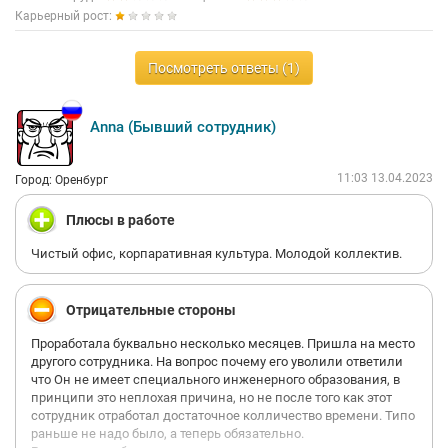
бордюры, а так же навешивать кучу задач, только для того что
Карьерный рост:
бы угодить своему руководству. В магазине требуются люди с
высокой физ.подготовкой.Ну как токовых набрать не могут
или они бегут, по итогу остаються одни женщины, которые не
Посмотреть ответы (1)
могут выполнять это каторжный труд.
Anna (Бывший сотрудник)
11:03 13.04.2023
Город: Оренбург
Плюсы в работе
Чистый офис, корпаративная культура. Молодой коллектив.
Отрицательные стороны
Проработала буквально несколько месяцев. Пришла на место
другого сотрудника. На вопрос почему его уволили ответили
что Он не имеет специального инженерного образования, в
принципи это неплохая причина, но не после того как этот
сотрудник отработал достаточное колличество времени. Типо
раньше не надо было, а теперь обязательно.