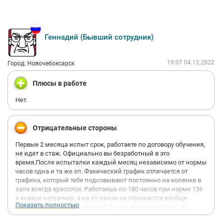
Геннадий (Бывший сотрудник)
19:07 04.12.2022
Город: Новочебоксарск
Плюсы в работе
Нет.
Отрицательные стороны
Первые 2 месяца испыт срок, работаете по договору обучения,
не идет в стаж. Официально вы безработный в это
время.После испыталки каждый месяц независимо от нормы
часов одна и та же зп. Факический график отличается от
графика, который тебе подсовывают постоянно на коленке в
зале всегда врасплох. Работаешь по 180 часов при норме 136
в январе например, а на зп никак не отражается вообще.
Показать полностью
Расчетные листки не выдают, т.к. вы из месяца в месяц
дарите компании минимум 3 дня своей жизни бесплатно,