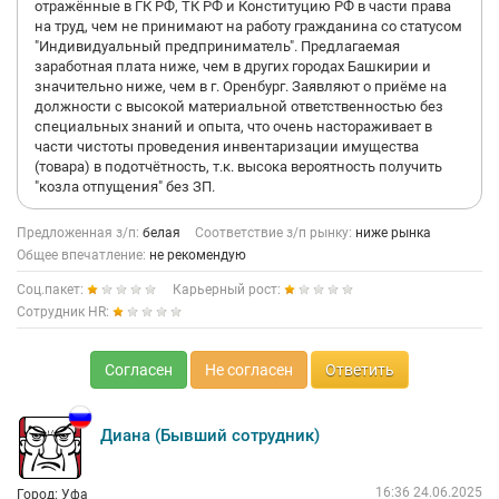
отражённые в ГК РФ, ТК РФ и Конституцию РФ в части права
на труд, чем не принимают на работу гражданина со статусом
"Индивидуальный предприниматель". Предлагаемая
заработная плата ниже, чем в других городах Башкирии и
значительно ниже, чем в г. Оренбург. Заявляют о приёме на
должности с высокой материальной ответственностью без
специальных знаний и опыта, что очень настораживает в
части чистоты проведения инвентаризации имущества
(товара) в подотчётность, т.к. высока вероятность получить
"козла отпущения" без ЗП.
Предложенная з/п:
белая
Соответствие з/п рынку:
ниже рынка
Общее впечатление:
не рекомендую
Соц.пакет:
Карьерный рост:
Сотрудник HR:
Согласен
Не согласен
Ответить
Диана (Бывший сотрудник)
16:36 24.06.2025
Город: Уфа