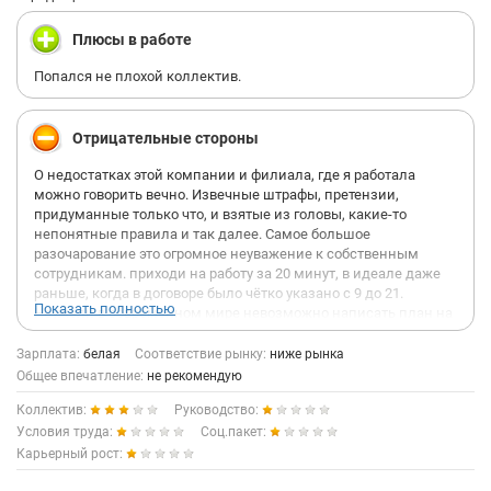
Плюсы в работе
Попался не плохой коллектив.
Отрицательные стороны
О недостатках этой компании и филиала, где я работала
можно говорить вечно. Извечные штрафы, претензии,
придуманные только что, и взятые из головы, какие-то
непонятные правила и так далее. Самое большое
разочарование это огромное неуважение к собственным
сотрудникам. приходи на работу за 20 минут, в идеале даже
раньше, когда в договоре было чётко указано с 9 до 21.
Показать полностью
Неужели в современном мире невозможно написать план на
день в их же группе, где есть все сотрудники? Для чего
каждодневно приходить задолго до начала рабочего дня,
Зарплата:
белая
Соответствие рынку:
ниже рынка
которое естественно никто оплачивать не будет? А если не
Общее впечатление:
не рекомендую
успеешь пикнуть до 21 (обязательно), то штраф 500 рублей. Я
Коллектив:
Руководство:
пришла в компанию работать и получать за свою работу
деньги, а не раздавать по прихоти самодуров. Возьмёшь
Условия труда:
Соц.пакет:
больничный какая-то не понятная истерика, как будто
Карьерный рост:
человек не может заболеть. Начальство оставляет желать
лучшего. В день увольнения менеджер по отделу должна