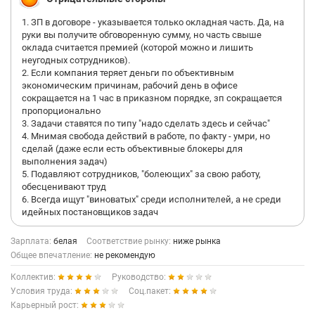
1. ЗП в договоре - указывается только окладная часть. Да, на
руки вы получите обговоренную сумму, но часть свыше
оклада считается премией (которой можно и лишить
неугодных сотрудников).
2. Если компания теряет деньги по объективным
экономическим причинам, рабочий день в офисе
сокращается на 1 час в приказном порядке, зп сокращается
пропорционально
3. Задачи ставятся по типу "надо сделать здесь и сейчас"
4. Мнимая свобода действий в работе, по факту - умри, но
сделай (даже если есть объективные блокеры для
выполнения задач)
5. Подавляют сотрудников, "болеющих" за свою работу,
обесценивают труд
6. Всегда ищут "виноватых" среди исполнителей, а не среди
идейных постановщиков задач
Зарплата:
белая
Соответствие рынку:
ниже рынка
Общее впечатление:
не рекомендую
Коллектив:
Руководство:
Условия труда:
Соц.пакет:
Карьерный рост: