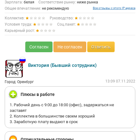
(кол-во рабочих дней всегда больше нормы) а расчетный лист
Зарплата:
белая
Соответствие рынку:
ниже рынка
был бы документальным поводом идти в суд. Отпуск за
Общее впечатление:
не рекомендую
Все отзывы с этого IP адреса
праздники не продлевается, праздничные не
Коллектив:
Руководство:
выплачиваются. Развитая система штрафов, при любом
косяке всей сворой собак ищут виновного вместо
Условия труда:
Соц.пакет:
исправления ошибки. Коллеги при любом удобном случае
Карьерный рост:
бегут сдать тебя директору в надежде, что накинет лишнюю
тысячу к зп. Нет разницы в зп между продавцом, который
пахал весь месяц и продавцом, что ныкался в раздевалке и
Согласен
Не согласен
Ответить
курилке. И кстати, частенько проводятся конкурсы с призами
на написание положительных отзывов на таких сайта, имейте
ввиду.
Виктория (Бывший сотрудник)
13:09 07.11.2022
Город: Оренбург
Плюсы в работе
1. Рабочий день с 9:00 до 18:00 (офис), задержаться не
заставят
2. Коллектив в большинстве своем хороший
3. Заработную плату выдают в срок
Отрицательные стороны