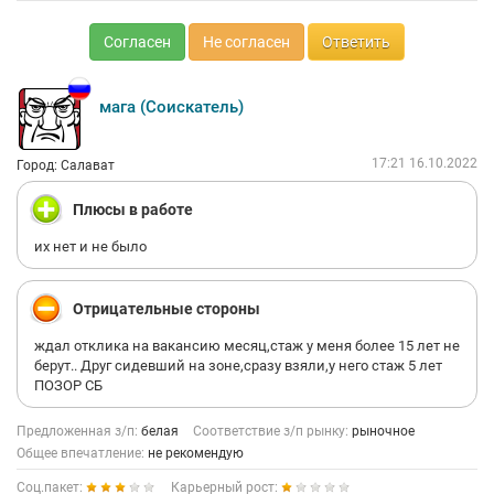
Согласен
Не согласен
Ответить
мага (Соискатель)
17:21 16.10.2022
Город: Салават
Плюсы в работе
их нет и не было
Отрицательные стороны
ждал отклика на вакансию месяц,стаж у меня более 15 лет не
берут.. Друг сидевший на зоне,сразу взяли,у него стаж 5 лет
ПОЗОР СБ
Предложенная з/п:
белая
Соответствие з/п рынку:
рыночное
Общее впечатление:
не рекомендую
Соц.пакет:
Карьерный рост: