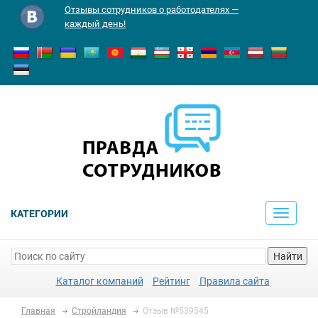
Отзывы сотрудников о работодателях —
каждый день!
КАТЕГОРИИ
Toggle
navigati
Найти
Каталог компаний
Рейтинг
Правила сайта
Главная
Стройландия
Отзыв №539545