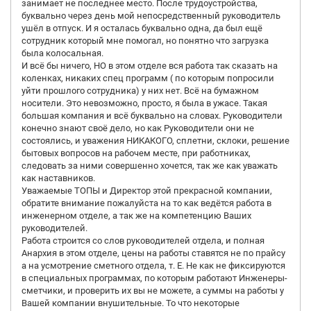
занимает не последнее место. После трудоустройства,
буквально через день мой непосредственный руководитель
ушёл в отпуск. И я осталась буквально одна, да был ещё
сотрудник который мне помогал, но понятно что загрузка
была колосальная.
И всё бы ничего, НО в этом отделе вся работа так сказать на
коленках, никаких спец программ ( по которым попросили
уйти прошлого сотрудника) у них нет. Всё на бумажном
носители. Это невозможно, просто, я была в ужасе. Такая
большая компания и всё буквально на словах. Руководители
конечно знают своё дело, но как Руководители они не
состоялись, и уважения НИКАКОГО, сплетни, склоки, решение
бытовых вопросов на рабочем месте, при работниках,
следовать за ними совершенно хочется, так же как уважать
как наставников.
Уважаемые ТОПЫ и Директор этой прекрасной компании,
обратите внимание пожалуйста на то как ведётся работа в
инженерном отделе, а так же на компетенцию Ваших
руководителей.
Работа строится со слов руководителей отдела, и полная
Анархия в этом отделе, цены на работы ставятся не по прайсу
а на усмотрение сметного отдела, т. Е. Не как не фиксируются
в специальных программах, по которым работают Инженеры-
сметчики, и проверить их вы не можете, а суммы на работы у
Вашей компании внушительные. То что некоторые