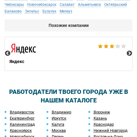
Чебоксары
Новочебоксарск
Салават
Альметьевск
Октябрьский
Балаково
Энгельс
Бузулук
Мелеуз
Похожие компании
НТ
Яндекс
РАБОТОДАТЕЛИ ТВОЕГО ГОРОДА УЖЕ В
НАШЕМ КАТАЛОГЕ
Владивосток
Владимир
Воронеж
Екатеринбург
Иркутск
Казань
Калининград
Калуга
Краснодар
Красноярск
Москва
Нижний Новгород
Новосибирск
Пермь
Ростов-на-Дону