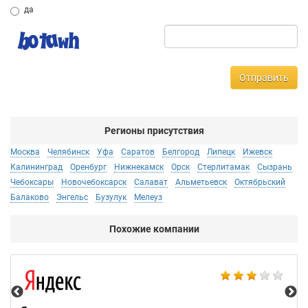
да
Отправить
Регионы присутствия
Москва
Челябинск
Уфа
Саратов
Белгород
Липецк
Ижевск
Калининград
Оренбург
Нижнекамск
Орск
Стерлитамак
Сызрань
Чебоксары
Новочебоксарск
Салават
Альметьевск
Октябрьский
Балаково
Энгельс
Бузулук
Мелеуз
Похожие компании
НТ