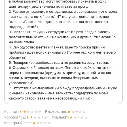
в любой момент вас могут потребовать приехать в офис,
шантажируя увольнением по статье за прогул.
2. Разное отношение к сотрудникам, в зависимости от отдела
- есть элита, а есть "чернь". ИТ получает дополнительные
"плюшки", которые тщательно скрываются от остальных
подразделений).
3. Заставлять текущих сотрудников по разнярядке писать
положительные отзывы на компанию и другие "фирмочки" г-
на Филиппова.
4. Самодурство цветет и пахнет. Вместо поиска причин
проблем - идет поиск виноватых (точнее тех, кого легче всего
обвинить)
5. Поощрение лизоблюдства, а не реальных результатов.
6. Формальный подход во всем. Топам лишь бы отчитаться
перед генеральным (придумать причину, или найти на кого
свалить неудачи, вызванные своим безграмотным
управлением).
7. Отсутствие коммуникации между подразделениями - я уже
2 недели как уволен - мне звонит техподдержка по моей
какой-то старой заявке на неработающий ПК)))
Коллектив:
Руководство:
Условия труда:
Соц.пакет:
Карьерный рост: