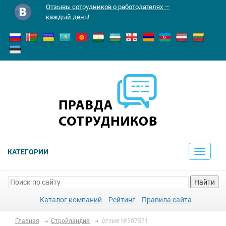
Отзывы сотрудников о работодателях —
каждый день!
КАТЕГОРИИ
Toggle
navigati
Найти
Каталог компаний
Рейтинг
Правила сайта
Главная
Стройландия
Отзыв №507571