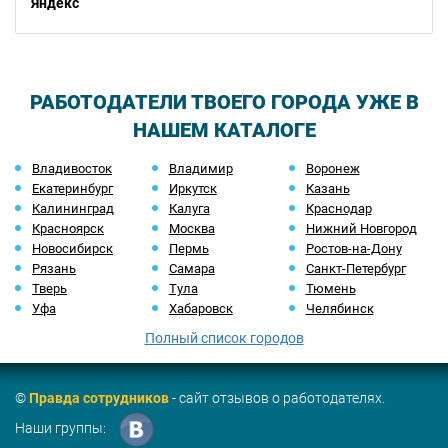
Яндекс
РАБОТОДАТЕЛИ ТВОЕГО ГОРОДА УЖЕ В
НАШЕМ КАТАЛОГЕ
Владивосток
Владимир
Воронеж
Екатеринбург
Иркутск
Казань
Калининград
Калуга
Краснодар
Красноярск
Москва
Нижний Новгород
Новосибирск
Пермь
Ростов-на-Дону
Рязань
Самара
Санкт-Петербург
Тверь
Тула
Тюмень
Уфа
Хабаровск
Челябинск
Полный список городов
©
Правда сотрудников
- сайт отзывов о работодателях.
Наши группы: