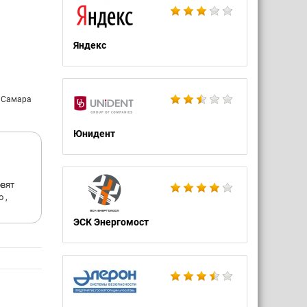
ого
Яндекс
ом
в на
: Самара
й
Юнидент
а РАН).
овят
 ,
ЭСК Энергомост