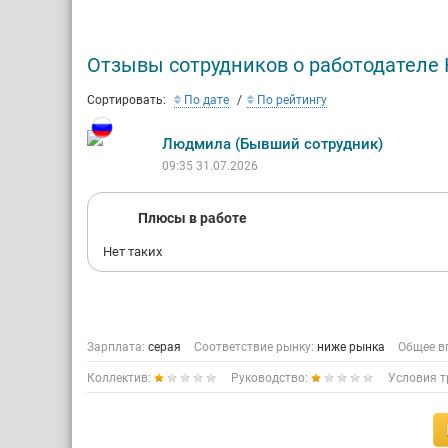
«МедАкс»
оборудов
Отзывы сотрудников о работодател
Со дня с
высокоте
Сортировать:
По дате
По рейтингу
направле
оборудов
Людмила (Бывший сотрудник)
российск
09:35 31.07.2026
Ро
Аптеки «
Плюсы в работе
На текущ
Нет таких
расположе
В планах
Зарплата:
серая
Соответствие рынку:
ниже рынка
Общее в
Коллектив:
Руководство:
Условия т