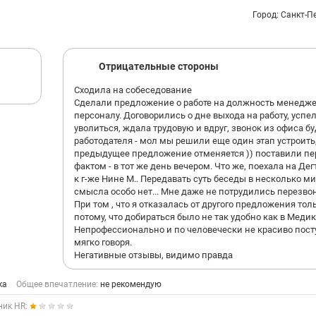
Город: Санкт-П
Отрицательные стороны
Сходила на собеседование
Сделали предложение о работе на должность менедже
персоналу. Договорились о дне выхода на работу, успе
уволиться, ждала трудовую и вдруг, звонок из офиса б
работодателя - мол мы решили еще один этап устроить,
предыдущее предложение отменяется )) поставили пе
фактом - в тот же день вечером. Что же, поехала на Де
к г-же Нине М.. Передавать суть беседы в несколько м
смысла особо нет... Мне даже не потрудились перезво
При том , что я отказалась от другого предложения тол
потому, что добираться было не так удобно как в Медик
Непрофессионально и по человечески не красиво пост
мягко говоря.
Негативные отзывы, видимо правда
ка
Общее впечатление:
не рекомендую
ник HR: