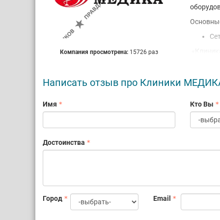
оборудов
Основные
Се
«Клиника
Компания просмотрена:
15726 раз
Петербур
репродук
Написать отзыв про Клиники МЕДИК
эстетич
Наши про
Имя
Кто Вы
кандидат
протокол
качества
Наши Цен
Достоинства
высокоте
наших за
результа
Компания
новые со
Город
Email
удовлетв
Пр