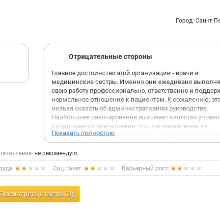
Город: Санкт-П
Отрицательные стороны
Главное достоинство этой организации - врачи и
медицинские сестры. Именно они ежедневно выполн
свою работу профессионально, ответственно и подде
нормальное отношение к пациентам. К сожалению, эт
нельзя сказать об административном руководстве.
Наибольшее разочарование вызывает качество управл
Складывается впечатление, что при назначении на
Показать полностью
руководящие должности профессиональные качества 
управленческий опыт играют далеко не главную роль.
решения руководства выглядят непоследовательными
печатление:
не рекомендую
негативно отражаются на рабочем процессе.
руда:
Соц.пакет:
Карьерный рост:
Отдельно хочется отметить атмосферу внутри коллекти
Вместо открытого диалога и решения проблем
администрацией фактически культивируется практика
Посмотреть ответы (2)
доносов, пересказов чужих разговоров и распростране
сплетен.
Создается ощущение, что лояльность руководству цени