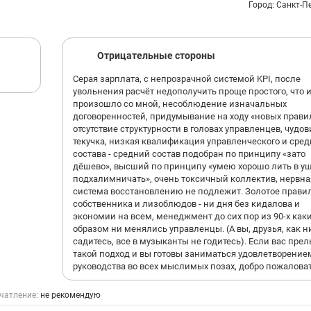
выше компетентности и добросовестного выполнения 
Город: Санкт-П
обязанностей. «Особенно странно выглядит кадровая
политика компании, когда на ключевые руководящие
должности назначаются люди без очевидного
управленческого опыта, что неизбежно сказывается на
Отрицательные стороны
качестве принимаемых решений». Соискателям стоит
Серая зарплата, с непрозрачной системой KPI, после
внимательно уточнять круг обязанностей до трудоустро
увольнения расчёт недополучить проще простого, что 
Информация в вакансии далека от полной картины:
произошло со мной, несоблюдение изначальных
значительная часть функций и дополнительной нагруз
договоренностей, придумывание на ходу «новых прави
становится известна уже после выхода на работу. Созд
отсутствие структурности в головах управленцев, чудо
впечатление, что реальные требования намеренно не
текучка, низкая квалификация управленческого и сред
раскрываются, чтобы сделать вакансию более
состава - средний состав подобран по принципу «зато
привлекательной на этапе подбора персонала.
дёшево», высший по принципу «умею хорошо лить в у
подхалимничать», очень токсичный коллектив, нервна
система восстановлению не подлежит. Золотое прави
собственника и лизоблюдов - ни дня без кидалова и
экономии на всем, менеджмент до сих пор из 90-х как
образом ни менялись управленцы. (А вы, друзья, как н
садитесь, все в музыканты не годитесь). Если вас пре
такой подход и вы готовы заниматься удовлетворение
руководства во всех мыслимых позах, добро пожаловат
чатление:
не рекомендую