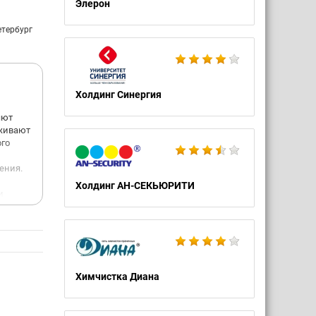
Элерон
етербург
Холдинг Синергия
яют
рживают
ого
ения.
Холдинг АН-СЕКЬЮРИТИ
и
 Многие
 и
ва.
Химчистка Диана
ния
тся