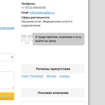
Телефоны:
+7 (812) 458-00-00
Email:
info@spbmedika.ru
Сфера деятельности:
Оказание услуг, Медицинские услуги и
в Санкт-
оздоровление
 описание
Центр
линика
Я представитель компании и хочу
выйти на связь
егории,
народным
рты
менной
Регионы присутствия
ости
я нам
Санкт-Петербург
Москва
Самара
я
Похожие компании
равить
ния