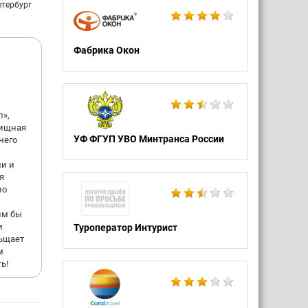
своих
етербург
Фабрика Окон
йства.
и
ки
л»,
ается
вищная
УФ ФГУП УВО Минтранса России
него
ши и
я
ло
им бы
и
Туроператор Интурист
льщает
м
ь!