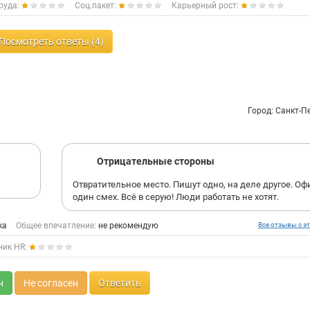
руда:
Соц.пакет:
Карьерный рост:
Посмотреть ответы (4)
Город: Санкт-П
Отрицательные стороны
Отвратительное место. Пишут одно, на деле другое. Офи
один смех. Всё в серую! Люди работать не хотят.
ка
Общее впечатление:
не рекомендую
Все отзывы с эт
ник HR:
н
Не согласен
Ответить