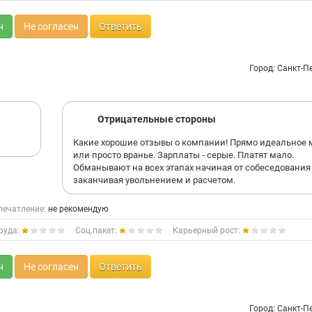
н
Не согласен
Ответить
Город: Санкт-П
Отрицательные стороны
Какие хорошие отзывы о компании! Прямо идеальное 
или просто вранье. Зарплаты - серые. Платят мало.
Обманывают на всех этапах начиная от собеседования
заканчивая увольнением и расчетом.
печатление:
не рекомендую
руда:
Соц.пакет:
Карьерный рост:
н
Не согласен
Ответить
Город: Санкт-П