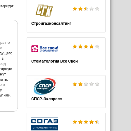
етербург
Стройгазконсалтинг
ра по
ла
удущего
 а
Стоматология Все Свои
ред
гтярную
инут
нить.
ько
у
упили,
СПСР-Экспресс