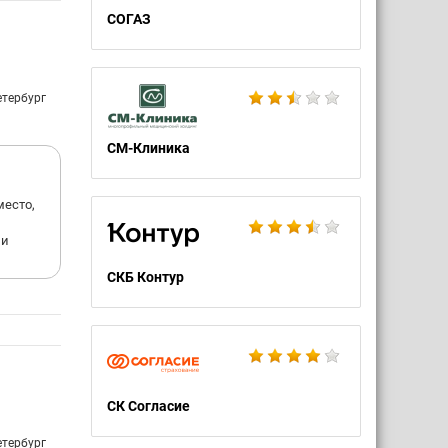
СОГАЗ
етербург
СМ-Клиника
место,
 и
СКБ Контур
СК Согласие
етербург