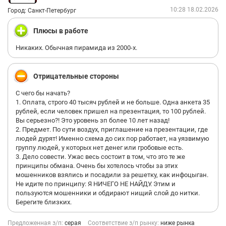
10:28 18.02.2026
Город: Санкт-Петербург
Плюсы в работе
Никаких. Обычная пирамида из 2000-х.
Отрицательные стороны
С чего бы начать?
1. Оплата, строго 40 тысяч рублей и не больше. Одна анкета 35
рублей, если человек пришел на презентация, то 100 рублей.
Вы серьезно?! Это уровень зп более 10 лет назад!
2. Предмет. По сути воздух, приглашение на презентации, где
людей дурят! Именно схема до сих пор работает, на уязвимую
группу людей, у которых нет денег или гробовые есть.
3. Дело совести. Ужас весь состоит в том, что это те же
принципы обмана. Очень бы хотелось чтобы за этих
мошенников взялись и посадили за решетку, как инфоцыган.
Не идите по принципу: Я НИЧЕГО НЕ НАЙДУ. Этим и
пользуются мошенники и обдирают нищий слой до нитки.
Берегите близких.
Предложенная з/п:
серая
Соответствие з/п рынку:
ниже рынка