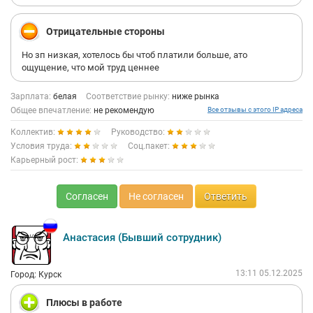
нужно собирать сотрудникам. Не собрал наличку -сиди без
зарплаты (если вы чей-то брат - получите первым).
Отрицательные стороны
Карьерного роста в компании нет (можно 20 лет проработать
и стать только руководителем группы).
Но зп низкая, хотелось бы чтоб платили больше, ато
ощущение, что мой труд ценнее
Никому и никогда не рекомендую идти сюда работать: убьёте
здоровье и нервы
Зарплата:
белая
Соответствие рынку:
ниже рынка
Общее впечатление:
не рекомендую
Все отзывы с этого IP адреса
Коллектив:
Руководство:
Условия труда:
Соц.пакет:
Карьерный рост:
Согласен
Не согласен
Ответить
Анастасия (Бывший сотрудник)
13:11 05.12.2025
Город: Курск
Плюсы в работе