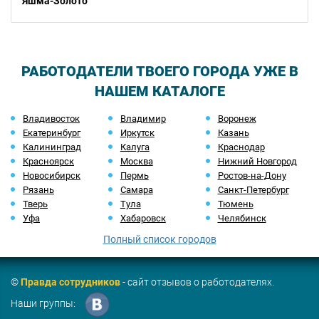
Яшма-Золото
РАБОТОДАТЕЛИ ТВОЕГО ГОРОДА УЖЕ В
НАШЕМ КАТАЛОГЕ
Владивосток
Владимир
Воронеж
Екатеринбург
Иркутск
Казань
Калининград
Калуга
Краснодар
Красноярск
Москва
Нижний Новгород
Новосибирск
Пермь
Ростов-на-Дону
Рязань
Самара
Санкт-Петербург
Тверь
Тула
Тюмень
Уфа
Хабаровск
Челябинск
Полный список городов
©
Правда сотрудников
- сайт отзывов о работодателях.
Наши группы: