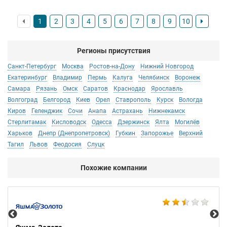
1
2
3
4
5
6
7
8
9
10
Регионы присутствия
Санкт-Петербург
Москва
Ростов-на-Дону
Нижний Новгород
Екатеринбург
Владимир
Пермь
Калуга
Челябинск
Воронеж
Самара
Рязань
Омск
Саратов
Краснодар
Ярославль
Волгоград
Белгород
Киев
Орел
Ставрополь
Курск
Вологда
Киров
Геленджик
Сочи
Анапа
Астрахань
Нижнекамск
Стерлитамак
Кисловодск
Одесса
Дзержинск
Ялта
Могилёв
Харьков
Днепр (Днепропетровск)
Губкин
Запорожье
Верхний
Тагил
Львов
Феодосия
Слуцк
Похожие компании
Ко