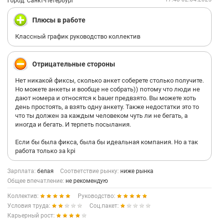
Город: Санкт-Петербург
Плюсы в работе
Классный график руководство коллектив
Отрицательные стороны
Нет никакой фиксы, сколько анкет соберете столько получите.
Но можете анкеты и вообще не собрать)) потому что люди не
дают номера и относятся к bauer предвзято. Вы можете хоть
день простоять, а взять одну анкету. Также недостатки это то
что ты должен за каждым человеком чуть ли не бегать, а
иногда и бегать. И терпеть посылания.
Если бы была фикса, была бы идеальная компания. Но а так
работа только за kpi
Зарплата:
белая
Соответствие рынку:
ниже рынка
Общее впечатление:
не рекомендую
Коллектив:
Руководство:
Условия труда:
Соц.пакет:
Карьерный рост: