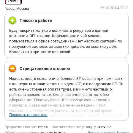
22:10 30.04.2023
Город: Москва
Плюсы в работе
Буду говорить только о должности рекрутера в данной
компании. ЗП в рынке. Кофемашина и чай можно
пользоваться в офисе сотрудникам. Нет жёстких критерий по
пропускной системе: во сколько пришёл, во сколько ушёл.
Коллектив в принципе не плохой.
Отрицательные стороны
Недостатков, к сожалению, больше. ЗП серая и при чем часть
в конверте выплачивается не в день ЗП, а в следующую ЗП. То
есть очень странная оплата труда, какими-то частями. Я
работала временно, это была частичная занятость без
оформления. Поэтому свою ЗП я вообще очень сложно
получила. 3 раза напомнила в течение недели, что я
уволилась и чтобы меня расчитали, про меня всё время
Показать полностью
забывали. В какой-то момент я подумала, что всё - кинут с ЗП,
пришлось очень сильно давить на кадровика, чтобы вопрос
был в конце концов решён. Обедов бесплатных нет для
Предложенная з/п:
серая
Соответствие з/п рынку:
рыночное
офисных сотрудников. Честно говоря сложилось впечатление,
Все отзывы с этого IP адреса