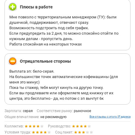
Плюсы в работе
Мне повезло с территориальным менеджером (ТУ): были
душечкой, поддерживают, отвечают сразу.
Возможность подстроить под себя график.
Если предупредить за 2 дня, то можно спокойно отойти по
нужным делам - пропустить день.
Работа спокойная на некоторых точках
Отрицательные стороны
Выплата зп: бело-серая.
На большинстве точек автоматические кофемашины (для
меня это минус)
Пока ты стажер, тебя могут кинуть на другую точку.
Если вы продлеваете или оформляете мед книжку от их
центра, это бесплатно - да, но потом с зп вычтут 6к
Зарплата:
серая
Соответствие рынку:
рыночное
Общее впечатление:
не рекомендую
Все отзывы с этого IP адреса
Коллектив:
Руководство:
Условия труда:
Соц.пакет: