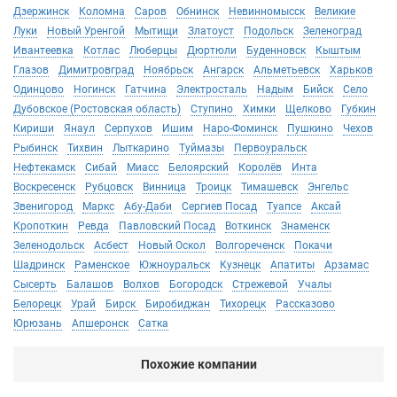
Дзержинск
Коломна
Саров
Обнинск
Невинномысск
Великие
Луки
Новый Уренгой
Мытищи
Златоуст
Подольск
Зеленоград
Ивантеевка
Котлас
Люберцы
Дюртюли
Буденновск
Кыштым
Глазов
Димитровград
Ноябрьск
Ангарск
Альметьевск
Харьков
Одинцово
Ногинск
Гатчина
Электросталь
Надым
Бийск
Село
Дубовское (Ростовская область)
Ступино
Химки
Щелково
Губкин
Кириши
Янаул
Серпухов
Ишим
Наро-Фоминск
Пушкино
Чехов
Рыбинск
Тихвин
Лыткарино
Туймазы
Первоуральск
Нефтекамск
Сибай
Миасс
Белоярский
Королёв
Инта
Воскресенск
Рубцовск
Винница
Троицк
Тимашевск
Энгельс
Звенигород
Маркс
Абу-Даби
Сергиев Посад
Туапсе
Аксай
Кропоткин
Ревда
Павловский Посад
Воткинск
Знаменск
Зеленодольск
Асбест
Новый Оскол
Волгореченск
Покачи
Шадринск
Раменское
Южноуральск
Кузнецк
Апатиты
Арзамас
Сысерть
Балашов
Волхов
Богородск
Стрежевой
Учалы
Белорецк
Урай
Бирск
Биробиджан
Тихорецк
Рассказово
Юрюзань
Апшеронск
Сатка
Похожие компании