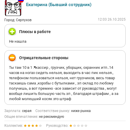
Екатерина (Бывший сотрудник)
12:03 26.10.2025
Город: Серпухов
Плюсы в работе
Не нашла
Отрицательные стороны
Ты там 10 в 1 :¶кассир , грузчик, уборщик, охранник итп..14
часов на ногах сидеть нельзя, выходить в час пик нельзя.,
телефоном пользоваться нельзя, нет грузчиков, весь товар
таскаешь сама ,коробы с бутылками , зп оклад по любому
получишь, а вот премию -асе зависит от руководства , могут
вообще лишить большую часть зп , благодаря штрафам , а за
любой молецший косяк это штраф
Зарплата:
серая
Соответствие рынку:
ниже рынка
Общее впечатление:
не рекомендую
Коллектив:
Руководство: