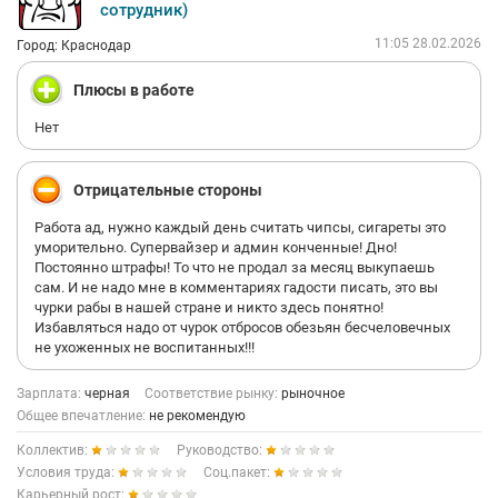
сотрудник)
11:05 28.02.2026
Город: Краснодар
Плюсы в работе
Нет
Отрицательные стороны
Работа ад, нужно каждый день считать чипсы, сигареты это
уморительно. Супервайзер и админ конченные! Дно!
Постоянно штрафы! То что не продал за месяц выкупаешь
сам. И не надо мне в комментариях гадости писать, это вы
чурки рабы в нашей стране и никто здесь понятно!
Избавляться надо от чурок отбросов обезьян бесчеловечных
не ухоженных не воспитанных!!!
Зарплата:
черная
Соответствие рынку:
рыночное
Общее впечатление:
не рекомендую
Коллектив:
Руководство:
Условия труда:
Соц.пакет:
Карьерный рост: