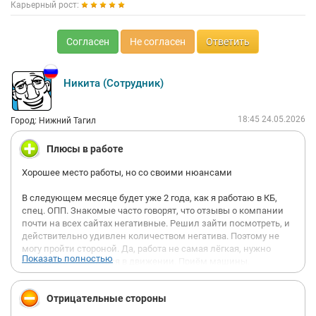
Карьерный рост:
Согласен
Не согласен
Ответить
Никита (Сотрудник)
18:45 24.05.2026
Город: Нижний Тагил
Плюсы в работе
Хорошее место работы, но со своими нюансами
В следующем месяце будет уже 2 года, как я работаю в КБ,
спец. ОПП. Знакомые часто говорят, что отзывы о компании
почти на всех сайтах негативные. Решил зайти посмотреть, и
действительно удивлен количеством негатива. Поэтому не
могу пройти стороной. Да, работа не самая лёгкая, нужно
Показать полностью
постоянно находиться в движении. Приём машины,
выставление товара, работа за кассой. Но это кажется
сложным только в начале пути, со временем привыкаешь к
Отрицательные стороны
этому темпу и даже не замечаешь как быстро летит смена.
Тем более всё зависит от магазина, есть сложные с большим