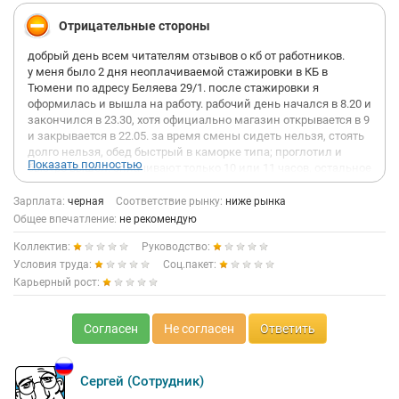
Отрицательные стороны
добрый день всем читателям отзывов о кб от работников.
у меня было 2 дня неоплачиваемой стажировки в КБ в
Тюмени по адресу Беляева 29/1. после стажировки я
оформилась и вышла на работу. рабочий день начался в 8.20 и
закончился в 23.30, хотя официально магазин открывается в 9
и закрывается в 22.05. за время смены сидеть нельзя, стоять
долго нельзя, обед быстрый в каморке типа; проглотил и
Показать полностью
быстро вышел. оплачивают только 10 или 11 часов, остальное
время работы без оплаты. сотрудники матерятся весь день,
даже в присутствии покупателей. до открытия магазина
Зарплата:
черная
Соответствие рынку:
ниже рынка
пришел региональный менеджер с проверкой, вел себя очень
Общее впечатление:
не рекомендую
грубо по отношению к сотрудникам, в разговоре использовал
Коллектив:
Руководство:
ненормативную лексику. магазин очень тесный и душный,
заваленный разными товарами под потолок. кондиционеры
Условия труда:
Соц.пакет:
работают очень слабо. адский 14,5 часовой день в очень
Карьерный рост:
неблагоприятной для человеческого здоровья и психики
обстановке. в 22.05 началось самое для меня интересное:
компьютер объявил об окончании работы, что означает
Согласен
Не согласен
Ответить
сотрудникам надо просканироваться в компьютере. и только
тогда я узнала, что в 9 нужно сканироваться что ты на работе и
в 22.05 что ты работу закончил. об этом мне никто не сказал
Сергей (Сотрудник)
вообще. отличные сотрудники, каждый с замороженным