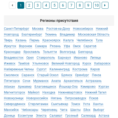
отработать неделю в магазине.
1
2
3
4
5
6
7
8
9
10
Система выплаты зарплаты состояла из 3 частей, хоть и
условно "белая", одна из частей фигурировала как премия, ее
могли в случае чего не выплатить.
Регионы присутствия
Санкт-Петербург
Москва
Ростов-на-Дону
Новосибирск
Нижний
Новгород
Екатеринбург
Тюмень
Владимир
Московская Область
Тверь
Казань
Пермь
Красноярск
Калуга
Челябинск
Тула
Иркутск
Воронеж
Самара
Рязань
Уфа
Омск
Саратов
Краснодар
Ярославль
Тольятти
Волгоград
Белгород
Владивосток
Орел
Ставрополь
Барнаул
Иваново
Липецк
Ижевск
Тамбов
Ульяновск
Великий Новгород
Курск
Хабаровск
Набережные Челны
Сургут
Калининград
Кострома
Киров
Смоленск
Саранск
Старый Оскол
Брянск
Оренбург
Пенза
Пятигорск
Сочи
Мурманск
Анапа
Архангельск
Астрахань
Абакан
Армавир
Благовещенск
Йошкар-Ола
Кемерово
Курган
Магнитогорск
Майкоп
Находка
Нижневартовск
Нижний Тагил
Новокузнецк
Новороссийск
Нягань
Петрозаводск
Псков
Северодвинск
Стерлитамак
Сыктывкар
Томск
Ухта
Ханты-
Мансийск
Чебоксары
Череповец
Чита
Шахты
Ейск
Выборг
Донецк
Ессентуки
Элиста
Салават
Грозный
Салехард
Астана