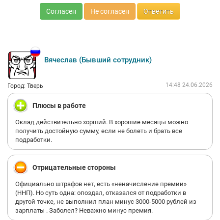
КОПИЯ ОСТАЕТСЯ В ОТДЕЛЕ КАДРОВ, ВТОРАЯ ДОЛЖНА БЫТЬ
Согласен
Не согласен
Ответить
ВЫДАНА ВАМ НА РУКИ, НО НА РУКИ ОНИ ВАМ НИЧЕГО НЕ
ДАДУТ, ПОТОМУ ЧТО ТО ЧТО НАПИСАНО В ДОГОВОРЕ ИДЕТ В
ПОЛНЕЙШЕЕ РАЗНОГЛАСИЕ С ЗАКОНОМ.
3. ЕСЛИ ВСЕ ЖЕ ВАМ ПОВЕЗЕТ ПОЛУЧИТЬ ЗАРПЛАТУ ПРИ
УВОЛЬНЕНИИ ОНА БУДЕТ РАВНА 40 РУБ В ЧАС УМНОЖЕННАЯ
НА КОЛИЧЕСТВО ЧАСОВ ОТРАБОТАННЫХ ПО ДОГОВОРУ (10-11
Вячеслав (Бывший сотрудник)
ЧАСОВ В ДЕНЬ, НЕ 14-15 ПО ФАКТУ).
Итог: я провела в КБ 12 часов стажировки и почти 15 часов
14:48 24.06.2026
работы в ужасных условиях и ничего не получила за свой
Город: Тверь
труд. мое мнение: КБ это лохотрон крупного масштабы. я не
понимаю, как данная компания может существовать и
Плюсы в работе
уходить от ответственности.
Оклад действительно хорший. В хорошие месяцы можно
получить достойную сумму, если не болеть и брать все
подработки.
Отрицательные стороны
Официально штрафов нет, есть «неначисление премии»
(ННП). Но суть одна: опоздал, отказался от подработки в
другой точке, не выполнил план минус 3000-5000 рублей из
зарплаты . Заболел? Неважно минус премия.