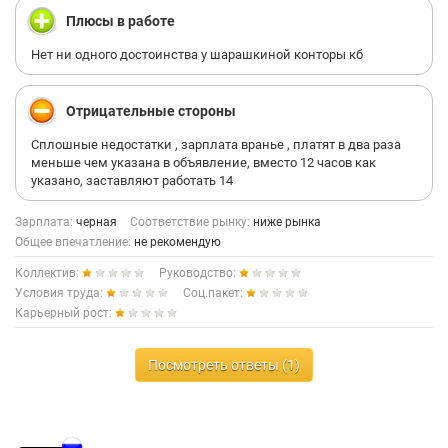
не остановила.Интересно,почему я должна отвечать за чужие
Плюсы в работе
поступки??? Выставила Владимир,так в списке не было
Коврова. Никому не рекомендую данную организацию, не
Нет ни одного достоинства у шарашкиной конторы кб
тратьте время зря. Пишут зарплату в два раза больше чем она
есть на самом деле.
Отрицательные стороны
Сплошные недостатки , зарплата вранье , платят в два раза
меньше чем указана в объявление, вместо 12 часов как
указано, заставляют работать 14
Зарплата:
черная
Соответствие рынку:
ниже рынка
Общее впечатление:
не рекомендую
Коллектив:
Руководство:
Условия труда:
Соц.пакет:
Карьерный рост:
Посмотреть ответы (1)