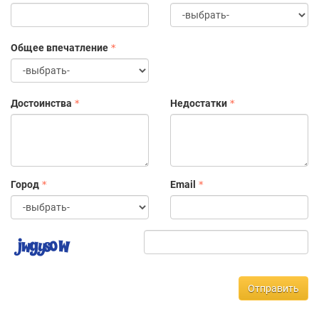
Обучение в процессе работы. Мы считаем, что никто не
знает так много, как все мы вместе, поэтому с
удовольствием делимся своими знаниями с новыми
Общее впечатление
сотрудниками.
У нас вы можете получить знания, навыки и умения,
которые пригодятся не только в будущей работе, но и в
жизни.
Достоинства
Недостатки
Наша главная должность в компании — «Специалист по
созданию хорошего настроения покупателей». Мы
предлагаем хорошие цены, простой процесс покупки и
последнее, не менее важное – помощь
доброжелательных и квалифицированных сотрудников.
Город
Email
Отправить