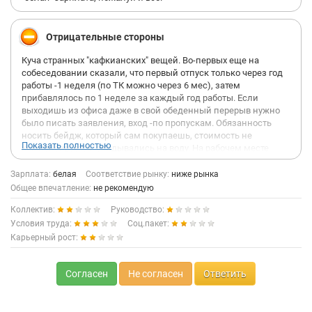
Отрицательные стороны
Куча странных "кафкианских" вещей. Во-первых еще на
собеседовании сказали, что первый отпуск только через год
работы -1 неделя (по ТК можно через 6 мес), затем
прибавлялось по 1 неделе за каждый год работы. Если
выходишь из офиса даже в свой обеденный перерыв нужно
было писать заявления, вход -по пропускам. Обязанность
носить бейдж, который сам покупаешь, стоимость не
Показать полностью
компенсируется, скидывались на воду. На рабочем месте
нужно было быть то ли за 10 то ли за 15 минут до начала
рабочего дня. Сама работа крайне не понравилась,
Зарплата:
белая
Соответствие рынку:
ниже рынка
нагнеталась атмосфера, что ты без вины виноват и что если
Общее впечатление:
не рекомендую
что уволят (но почему-то не увольняли), хаос в процессах, все
Коллектив:
Руководство:
против всех, старались перекинуть вину на другого.
Начальник отдела закупа позволял себе использовать мат в
Условия труда:
Соц.пакет:
общении с подчиненными, а руководитель отдела аналитики
Карьерный рост:
также позволяла себе некорректные высказывания, но без
мата. Работы крайне много, сидишь по 8 ч как приклеенный,
многие задерживались.
Согласен
Не согласен
Ответить
В столовой было мало места, сесть проблематично, если
покупать там, то принимали только наличку. Практиковалась
странная вещь -сотрудники офиса должны были раз в год