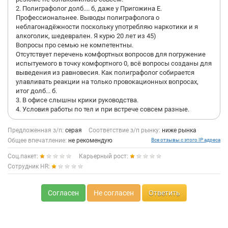
2. Полиграфолог долб.... б, даже у Пригожина Е.
Профессиональнее. Выводы полиграфолога о
неблагонадёжности поскольку употребляю наркотики и я
алкоголик, шедеврален. Я курю 20 лет из 45)
Вопросы про семью не компетентны.
Отсутствует перечень комфортных вопросов для погружение
испытуемого в точку комфортного 0, всё вопросы созданы для
выведения из равновесия. Как полиграфолог собирается
улавливать реакции на только провокационных вопросах,
итог долб... б.
3. В офисе слышны крики руководства.
4. Условия работы по тел и при встрече совсем разные.
Предложенная з/п:
серая
Соответствие з/п рынку:
ниже рынка
Общее впечатление:
не рекомендую
Все отзывы с этого IP адреса
Соц.пакет:
Карьерный рост:
Сотрудник HR:
Согласен
Не согласен
Ответить