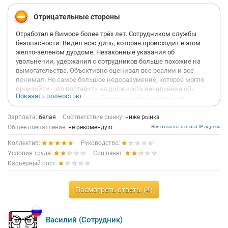
Отрицательные стороны
Отработал в Вимосе более трёх лет. Сотрудником службы
безопасности. Видел всю дичь, которая происходит в этом
желто-зеленом дурдоме. Незаконные указания об
увольнении, удержания с сотрудников больше похожие на
вымогательства. Объективно оценивал все реалии и все
понимал. Но самое большое недоразумение, которое могло
произойти - это поставить на должность начальника сб -
Показать полностью
Чернышову Надю. У которой мозгов меньше, чем у ее
кофемашины.
Она абсолютно не знает и не понимает принципы работы
Зарплата:
белая
Соответствие рынку:
ниже рынка
службы. Вся ее псевдо-деятельность одна большая фикция.
Общее впечатление:
не рекомендую
Все отзывы с этого IP адреса
Которая заключается в том, чтобы создать видимость работы,
Коллектив:
Руководство:
отправляя руководству кучу бесполезных фотографий. Отсюда
огромные потери на базах, так как работа по
Условия труда:
Соц.пакет:
противодействию потерь не проводится от слова совсем. А
Карьерный рост:
сотрудников службы она превратила в личных водителей
своей семьи.
Она рубит толковых кандидатов на трудоустройство, понимая
Посмотреть ответы (4)
что они могут понять ее бесполезность и донести это Гурьеву.
И в большей степени от этого страдает юридический отдел.
Но самое главное это то, что она сама мошенница. Она
Василий (Сотрудник)
просила меня подделывать документы о компенсации