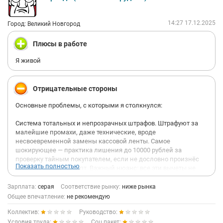
14:27 17.12.2025
Город: Великий Новгород
Плюсы в работе
Я живой
Отрицательные стороны
Основные проблемы, с которыми я столкнулся:
Система тотальных и непрозрачных штрафов. Штрафуют за
малейшие промахи, даже технические, вроде
несвоевременной замены кассовой ленты. Самое
шокирующее — практика лишения до 10000 рублей за
проверку тайным покупателем, если не дословно произнёс
Показать полностью
корпоративный скрипт. Важный нюанс: все эти вычеты не
отражаются в официальном расчетном листке! Их
распечатывает на отдельной бумажке заведующий
Зарплата:
серая
Соответствие рынку:
ниже рынка
магазином, где указаны начисления и сумма вычетов. Это
Общее впечатление:
не рекомендую
полное отсутствие финансовой прозрачности.
Коллектив:
Руководство:
Произвол начальства. Если у вас возникает конфликт с
Условия труда:
Соц.пакет: