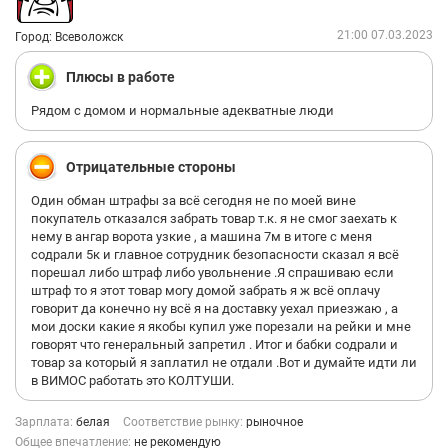
транспортных расходов, чтобы потом получать эти деньги. А
когда финансовый директор обнаружила схему, то она быстро
21:00 07.03.2023
Город: Всеволожск
от меня избавилась.
Пока в Вимосе такой начальник сб, о какой то безопасности
Плюсы в работе
организации, товара и сотрудников говорить не приходиться.
Ее просто НЕТ!!!
Рядом с домом и нормальные адекватные люди
Отрицательные стороны
Один обман штрафы за всё сегодня не по моей вине
покупатель отказался забрать товар т.к. я не смог заехать к
нему в ангар ворота узкие , а машина 7м в итоге с меня
содрали 5к и главное сотрудник безопасности сказал я всё
порешал либо штраф либо увольнение .Я спрашиваю если
штраф то я этот товар могу домой забрать я ж всё оплачу
говорит да конечно ну всё я на доставку уехал приезжаю , а
мои доски какие я якобы купил уже порезали на рейки и мне
говорят что генеральный запретил . Итог и бабки содрали и
товар за который я заплатил не отдали .Вот и думайте идти ли
в ВИМОС работать это КОЛТУШИ.
Зарплата:
белая
Соответствие рынку:
рыночное
Общее впечатление:
не рекомендую