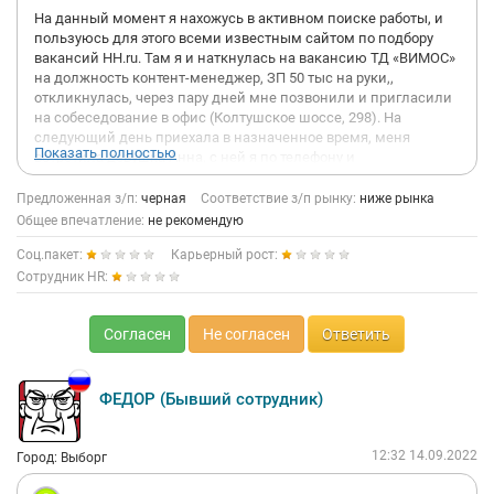
На данный момент я нахожусь в активном поиске работы, и
пользуюсь для этого всеми известным сайтом по подбору
вакансий НН.ru. Там я и наткнулась на вакансию ТД «ВИМОС»
на должность контент-менеджер, ЗП 50 тыс на руки,,
откликнулась, через пару дней мне позвонили и пригласили
на собеседование в офис (Колтушское шоссе, 298). На
следующий день приехала в назначенное время, меня
Показать полностью
встретила девушка Анна, с ней я по телефону и
договаривалась о собеседовании, провела меня на рабочее
место, еще раз провела экскурс по должности, познакомила
Предложенная з/п:
черная
Соответствие з/п рынку:
ниже рынка
с будущими коллегами по офису (мне все очень понравилось
Общее впечатление:
не рекомендую
и устроило), после повела в отдел кадров заполнять анкету. Я
Соц.пакет:
Карьерный рост:
заполнила анкету и получила на руки памятку по
документам, которые должна принести на след.день, анкета
Сотрудник HR:
пока пойдет на рассмотрение в службу безопастности.
Согласен
Не согласен
Ответить
На след день я получила звонок от Анны, что мол приезжайте
оформляться, по анкете все в порядке.
Я переезжаю в офис во второй раз, мы дождались девушек из
ФЕДОР (Бывший сотрудник)
СБ и пошли в кабинет.
С этого момента все было очень интересно и уже не так
12:32 14.09.2022
Город: Выборг
весело. Я зашла в кабинет, там сидели две девушки и