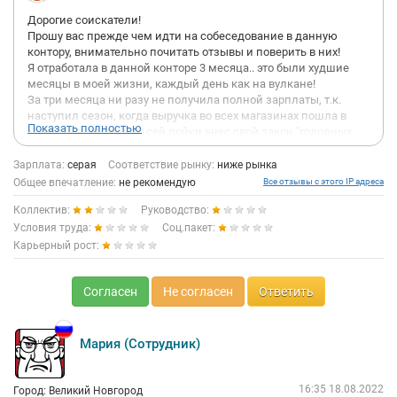
Дорогие соискатели!
Прошу вас прежде чем идти на собеседование в данную
контору, внимательно почитать отзывы и поверить в них!
Я отработала в данной конторе 3 месяца.. это были худшие
месяцы в моей жизни, каждый день как на вулкане!
За три месяца ни разу не получила полной зарплаты, т.к.
наступил сезон, когда выручка во всех магазинах пошла в
Показать полностью
минус, а всемогущий сей пойки внес свой закон "голодных
игр" - у него минус в продажах, значит со всех кто на него
работает он его удерживает, но конечно же каждый
Зарплата:
серая
Соответствие рынку:
ниже рынка
сотрудник, то как юрист или кадровик, может внести свои
Общее впечатление:
не рекомендую
Все отзывы с этого IP адреса
идеи по увеличению прибыли и если ему (самодуру) это
Коллектив:
Руководство:
понравится, то может инициатору выплатить полную
зарплату.
Условия труда:
Соц.пакет:
Очень сочувствую заведующим магазинов!!! у них каждую
Карьерный рост:
неделю проходят в прямом смысле "ГОЛОДНЫЕ ИГРЫ", вот
только у самодура они называются - бизнес игры, за эту игру
заведующие и их замы могут быть поощрены, остаться без
Согласен
Не согласен
Ответить
зарплаты и выгнаны с воплями самодура, если вы женщина,
то готовьтесь быть курицей, дурой и т.п. уж видимо этому
старому уроду (в прямом смысле этого слова) чем то женский
Мария (Сотрудник)
пол не угодил.
Для меня до сих пор остается загадкой, почему женщины, а
именно вышестоящие женщины, которые специалисты
16:35 18.08.2022
Город: Великий Новгород