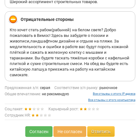
Широкий ассортимент строительных товаров.
Отрицательные стороны
Кто хочет стать рабом(рабыней) на белом свете? Добро
пожаловать в Вимос! Здесь вы забудете о поэзии и
живописи,ландшафтном дизайне и отдыхе на пляже. За
медлительность и ошибки в работе вас будут пороть кожаной
плёткой и сажать в железную клетку с мышами и
тараканами. Вы будете таскать тяжёлые коробки с кафельной
плиткой и сухие строительные смеси. На обед вы будете есть
китайскую лапшу,а приезжать на работу на китайском
самокате.
Предложенная з/п:
серая
Соответствие з/п рынку:
рыночное
Общее впечатление:
не рекомендую
Все отзывы с этого IP адреса
Все отзывы с этого компьютера
Соц.пакет:
Карьерный рост:
Сотрудник HR:
Согласен
Не согласен
Ответить