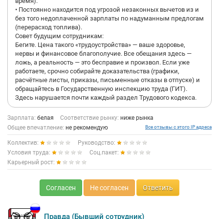
время).
• Постоянно находится под угрозой незаконных вычетов из и
без того недоплаченной зарплаты по надуманным предлогам
(перерасход топлива).
Совет будущим сотрудникам:
Бегите. Цена такого «трудоустройства» — ваше здоровье,
нервы и финансовое благополучие. Все обещания здесь —
ложь, а реальность — это бесправие и произвол. Если уже
работаете, срочно собирайте доказательства (графики,
расчётные листы, приказы, письменные отказы в отпуске) и
обращайтесь в Государственную инспекцию труда (ГИТ).
Здесь нарушается почти каждый раздел Трудового кодекса.
Зарплата:
белая
Соответствие рынку:
ниже рынка
Общее впечатление:
не рекомендую
Все отзывы с этого IP адреса
Коллектив:
Руководство:
Условия труда:
Соц.пакет:
Карьерный рост:
Согласен
Не согласен
Ответить
Правда (Бывший сотрудник)