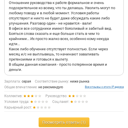
Отношение руководства к работе формальное и очень
финансовых наказаний и «служебных записок», а не
подозрительное ко всему, что ты делаешь. Уволить могут по
профессиональным ростом. Права работников грубо
любому поводу и в любой момент. Условия работы
игнорируются, документация по зарплате непрозрачна,
отсутствуют и никто не будет даже обсуждать какие либо
атмосфера напряжённая и нездоровая.
улучшения. Разговор один - не нравится - вали!
В офисе все сотрудники имеют боязливый и забитый вид.
Искренне не рекомендую рассматривать «Вимос» в качестве
Бояться слова сказать и еще больше стать в чем то
работодателя, если вы цените стабильность, уважительное
крайними... Их просто жалко всех, особенно кому некуда
отношение, прозрачность начислений и соблюдение
идти...
Трудового кодекса. Сэкономьте свои нервы, время и деньги.
Какое либо обучение отсутствует полностью. Если через
месяц и/с не выплывешь, то начинают заваливать
претензиями и готовься к вылету.
В общем данная компания - просто потерянное время и
деньги.
Зарплата:
серая
Соответствие рынку:
ниже рынка
Общее впечатление:
не рекомендую
Все отзывы с этого IP адреса
Коллектив:
Руководство:
Условия труда:
Соц.пакет:
Карьерный рост:
Посмотреть ответы (1)