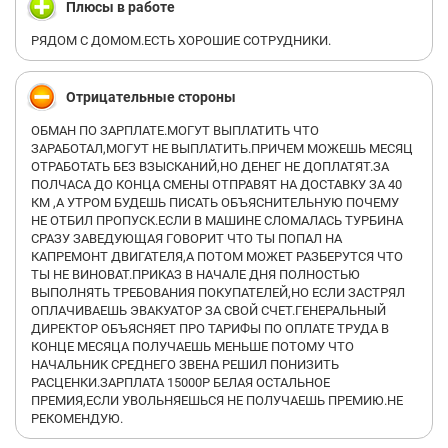
мужчина, на руках у одной было мое резюме, стала задавать
Плюсы в работе
вопросы, которые совершенно не имеют отношения к работе
и вакансии, например - кем работает ваш муж? У вас свои
РЯДОМ С ДОМОМ.ЕСТЬ ХОРОШИЕ СОТРУДНИКИ.
зубы? Курите ли вы? Проводили марихуанну? Беременны?
Может собираетесь забеременеть?
Отрицательные стороны
Меня все эти вопросы немного напрягли, но я продолжала
держаться и отвечать на них.
ОБМАН ПО ЗАРПЛАТЕ.МОГУТ ВЫПЛАТИТЬ ЧТО
ЗАРАБОТАЛ,МОГУТ НЕ ВЫПЛАТИТЬ.ПРИЧЕМ МОЖЕШЬ МЕСЯЦ
После девушка вообще сказала, что у меня нет образования, я
ОТРАБОТАТЬ БЕЗ ВЗЫСКАНИЙ,НО ДЕНЕГ НЕ ДОПЛАТЯТ.ЗА
конечно же возразила и указала на диплом средней
ПОЛЧАСА ДО КОНЦА СМЕНЫ ОТПРАВЯТ НА ДОСТАВКУ ЗА 40
специальности. Она с пренебрежительным выражением
КМ ,А УТРОМ БУДЕШЬ ПИСАТЬ ОБЪЯСНИТЕЛЬНУЮ ПОЧЕМУ
лица спросила - а какого цвета ваш диплом?
НЕ ОТБИЛ ПРОПУСК.ЕСЛИ В МАШИНЕ СЛОМАЛАСЬ ТУРБИНА
СРАЗУ ЗАВЕДУЮЩАЯ ГОВОРИТ ЧТО ТЫ ПОПАЛ НА
Потом и вовсе перешла на повышенный тон и начала
КАПРЕМОНТ ДВИГАТЕЛЯ,А ПОТОМ МОЖЕТ РАЗБЕРУТСЯ ЧТО
чихвостить меня прилюдно, у меня сложилось впечатление,
ТЫ НЕ ВИНОВАТ.ПРИКАЗ В НАЧАЛЕ ДНЯ ПОЛНОСТЬЮ
что я должна ей денег… В лицо мне смеялась и сидевшие в
ВЫПОЛНЯТЬ ТРЕБОВАНИЯ ПОКУПАТЕЛЕЙ,НО ЕСЛИ ЗАСТРЯЛ
кабинете тоже хихикали
ОПЛАЧИВАЕШЬ ЭВАКУАТОР ЗА СВОЙ СЧЕТ.ГЕНЕРАЛЬНЫЙ
ДИРЕКТОР ОБЪЯСНЯЕТ ПРО ТАРИФЫ ПО ОПЛАТЕ ТРУДА В
После обратившись ко мне на «ты» попросила покинуть
КОНЦЕ МЕСЯЦА ПОЛУЧАЕШЬ МЕНЬШЕ ПОТОМУ ЧТО
кабинет, чтобы переговорить с руководителем по моей
НАЧАЛЬНИК СРЕДНЕГО ЗВЕНА РЕШИЛ ПОНИЗИТЬ
должности Анной.
РАСЦЕНКИ.ЗАРПЛАТА 15000Р БЕЛАЯ ОСТАЛЬНОЕ
ПРЕМИЯ,ЕСЛИ УВОЛЬНЯЕШЬСЯ НЕ ПОЛУЧАЕШЬ ПРЕМИЮ.НЕ
Я сидела за дверью и уже мысленного убегала оттуда.
РЕКОМЕНДУЮ.