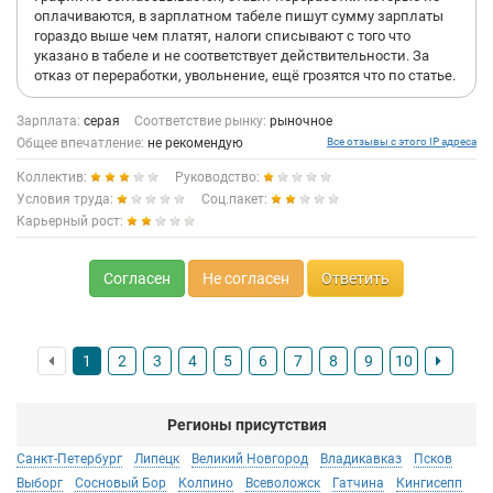
работоспособность вашего филиала, что кстати несложно,
оплачиваются, в зарплатном табеле пишут сумму зарплаты
потому что стукачество тут очень поощряется, но скорее всего
гораздо выше чем платят, налоги списывают с того что
после этого вы уже не сможете тут работать.
указано в табеле и не соответствует действительности. За
Итог: Работать можно, можно получить опыт, и изучить какую
отказ от переработки, увольнение, ещё грозятся что по статье.
то новую для себя область, начать что то понимать в
строительстве. Зарплата от базы к базе сильно прыгает.
Зарплата:
серая
Соответствие рынку:
рыночное
Летом на больших базах можно получать 50-80 тыс. вполне
Общее впечатление:
не рекомендую
Все отзывы с этого IP адреса
спокойно, на маленьких 35-50, если хотите перерабатывать,
это тоже оплачивается, впринципе можно неплохо получить
Коллектив:
Руководство:
за лето, правда к осени будете полутрупом. Зимой зарплаты
Условия труда:
Соц.пакет:
закономерно падают и люди начинают уходить, будьте
Карьерный рост:
готовы получать процентов на 30 меньше от лета. Работу не
советую, потому что за эти деньги вы получите гораздо
больше минусов чем плюсов. Но решать вам.
Согласен
Не согласен
Ответить
1
2
3
4
5
6
7
8
9
10
Регионы присутствия
Санкт-Петербург
Липецк
Великий Новгород
Владикавказ
Псков
Выборг
Сосновый Бор
Колпино
Всеволожск
Гатчина
Кингисепп