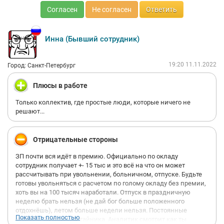
Согласен
Не согласен
Ответить
Инна (Бывший сотрудник)
19:20 11.11.2022
Город: Санкт-Петербург
Плюсы в работе
Только коллектив, где простые люди, которые ничего не
решают...
Отрицательные стороны
ЗП почти вся идёт в премию. Официально по окладу
сотрудник получает +- 15 тыс и это всё на что он может
рассчитывать при увольнении, больничном, отпуске. Будьте
готовы увольняться с расчетом по голому окладу без премии,
хоть вы на 100 тысяч наработали. Отпуск в праздничную
неделю брать нельзя (не дай бог больше положенного
отдохнёшь), летом больше недели нельзя. Постоянные
Показать полностью
штрафы. За план, за тайника. Аналитик смотрит как ты