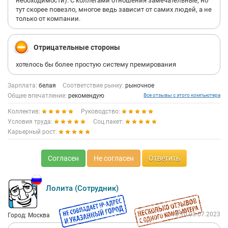
необходимости). С коллегами отношения замечательные, но
тут скорее повезло, многое ведь зависит от самих людей, а не
только от компании.
Отрицательные стороны
хотелось бы более простую систему премирования
Зарплата:
белая
Соответствие рынку:
рыночное
Общее впечатление:
рекомендую
Все отзывы с этого компьютера
Коллектив:
Руководство:
Условия труда:
Соц.пакет:
Карьерный рост:
Согласен
Не согласен
Ответить
Лолита (Сотрудник)
15:10 03.07.2023
Город: Москва