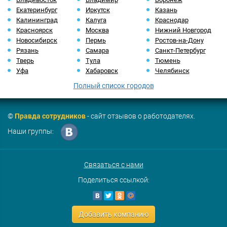
Екатеринбург
Иркутск
Казань
Калининград
Калуга
Краснодар
Красноярск
Москва
Нижний Новгород
Новосибирск
Пермь
Ростов-на-Дону
Рязань
Самара
Санкт-Петербург
Тверь
Тула
Тюмень
Уфа
Хабаровск
Челябинск
Полный список городов
©
Правда сотрудников
- сайт отзывов о работодателях.
Наши группы:
Связаться с нами
Поделиться ссылкой:
Добавить компанию