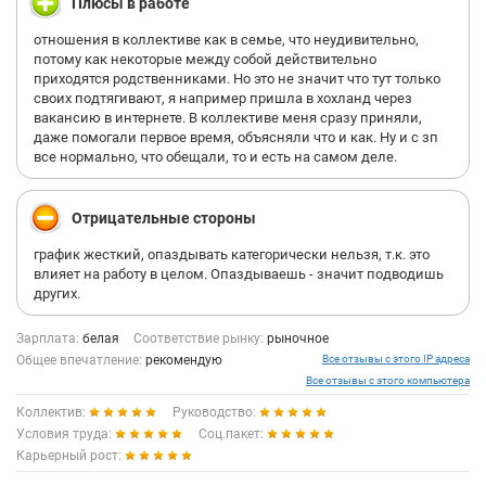
Плюсы в работе
отношения в коллективе как в семье, что неудивительно,
потому как некоторые между собой действительно
приходятся родственниками. Но это не значит что тут только
своих подтягивают, я например пришла в хохланд через
вакансию в интернете. В коллективе меня сразу приняли,
даже помогали первое время, объясняли что и как. Ну и с зп
все нормально, что обещали, то и есть на самом деле.
Отрицательные стороны
график жесткий, опаздывать категорически нельзя, т.к. это
влияет на работу в целом. Опаздываешь - значит подводишь
других.
Зарплата:
белая
Соответствие рынку:
рыночное
Общее впечатление:
рекомендую
Все отзывы с этого IP адреса
Все отзывы с этого компьютера
Коллектив:
Руководство:
Условия труда:
Соц.пакет:
Карьерный рост: