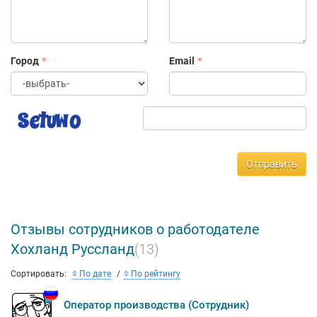
Мы ищем новых сотрудников, способных влиться в дружную
семью Хохланд. Если Вы полны идей, хотите двигаться вперёд
и Вас интересует карьерный рост, то можете ознакомиться с
вакансиями, которые предлагает наша компания.
Город
Email
Отправить
Отзывы сотрудников о работодателе
Хохланд Руссланд
(13)
Сортировать:
По дате
По рейтингу
Оператор производства (Сотрудник)