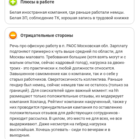
Плюсы в работе
Извините, офис как бы не в шаговой доступности и гибрид -
для меня важно.
Белая иностранная компания, где раньше работали немцы.
Ужас...потраченное время, деньги на такси и просто нервы.
Белая ЗП, соблюдение ТК, хорошая запись в трудовой книжке
Хохланд, придите в себя! Рынок работодателя когда-нибудь
подойдет к концу, не закапывайте свой бренд)
Отрицательные стороны
Речь про офисную работу в п. РАОС Московская обл. Зарплату
подгоняют примерно к чуть выше средней по области, для
Москвы маловато. Требования большие (хотя взять могут и с
малым опытом, сейчас кадровый голод), нагрузка за двоих-
троих - это практически к любой должности относится.
Завышенное самомнение как о компании, так и о себе у
старых работников. Сверхтоксичность коллектива. Раньше
гендир был немец, сейчас немцев там не осталось (только за
границей). Для соискателей один важный момент: на hh
размещают только положительные отзывы, их модерирует
компания Хохланд. Рейтинг компании накрученный, также у
них проводится принудительная кампания по оставлению
положительных отзывов для действующих сотрудников -
приходит рассылка. В целом, это место не для всех, не все
выдерживают. Даже несмотря на гибрид нагрузка
высочайшая. Хочешь успевать - сиди по вечерам и в
выходные.