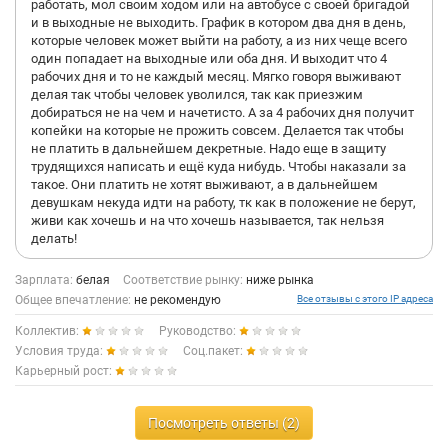
работать, мол своим ходом или на автобусе с своей бригадой
и в выходные не выходить. График в котором два дня в день,
которые человек может выйти на работу, а из них чеще всего
один попадает на выходные или оба дня. И выходит что 4
рабочих дня и то не каждый месяц. Мягко говоря выживают
делая так чтобы человек уволился, так как приезжим
добираться не на чем и начетисто. А за 4 рабочих дня получит
копейки на которые не прожить совсем. Делается так чтобы
не платить в дальнейшем декретные. Надо еще в защиту
трудящихся написать и ещё куда нибудь. Чтобы наказали за
такое. Они платить не хотят выживают, а в дальнейшем
девушкам некуда идти на работу, тк как в положение не берут,
живи как хочешь и на что хочешь называется, так нельзя
делать!
Зарплата:
белая
Соответствие рынку:
ниже рынка
Общее впечатление:
не рекомендую
Все отзывы с этого IP адреса
Коллектив:
Руководство:
Условия труда:
Соц.пакет:
Карьерный рост:
Посмотреть ответы (2)