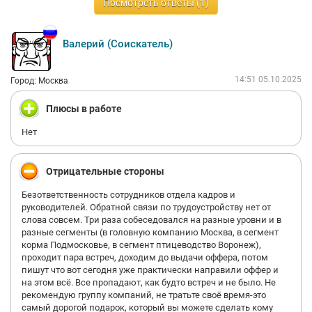
Посмотреть ответы (1)
По поводу запчастей и оснастки на оборудование. "Купим
завтра". И это "светлое завтра" каждый день "завтра".
Есть свой токарный парк. Ребята выточат по эскизу.
Но, есть специфическое оборудование, где приходится
Валерий (Соискатель)
"ставить костыли", и никому не интересно, что нет запчастей.
Крутись-вертись.
Также есть на производстве "очень" важная фигура. Еле ноги
14:51 05.10.2025
Город: Москва
волочит. Ему бы о своем здоровье задуматься, а не о том,
чтобы у тебя шапочка была с маской, когда ты по локоть в
Плюсы в работе
саже или в смазке вылез. Но он очень ценный сотрудник- он
штрафует.
Нет
"Служи дурачок- получишь значёк"
Подумайте, прежде чем туда устраиваться. Если нет никаких
вариантов, тогда наверное да. Помните, об этом отзыве. Он не
Отрицательные стороны
с горяча написан, а по факту.
Зарплату и прочие плюшки будете получать вовремя.
Безответственность сотрудников отдела кадров и
Зарплату иногда без или с урезанной премиальной частью.
руководителей. Обратной связи по трудоустройству нет от
слова совсем. Три раза собеседовался на разные уровни и в
разные сегменты (в головную компанию Москва, в сегмент
корма Подмосковье, в сегмент птицеводство Воронеж),
проходит пара встреч, доходим до выдачи оффера, потом
пишут что вот сегодня уже практически направили оффер и
на этом всё. Все пропадают, как будто встреч и не было. Не
рекомендую группу компаний, не тратьте своё время-это
самый дорогой подарок, который вы можете сделать кому