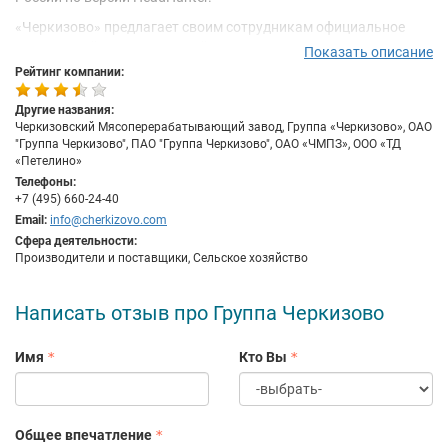
«Черкизово» предлагает своим сотрудникам официальное
трудоустройство, карьерный рост, возможность получить
Показать описание
бесплатное высшее образование за счет компании,
Рейтинг компании:
материальную помощь в сложных жизненных ситуациях,
подарки на праздники. Для специалистов с производства
Другие названия:
предусмотрено горячее питание и корпоративный транспорт
Черкизовский Мясоперерабатывающий завод, Группа «Черкизово», ОАО
"Группа Черкизово", ПАО "Группа Черкизово", ОАО «ЧМПЗ», ООО «ТД
до работы. У нас есть системы мотивации для сотрудников –
«Петелино»
ежегодные и квартальные премии, премия за лояльность.
Телефоны:
Также в «Черкизово» действует внутренняя и внешняя
+7 (495) 660-24-40
реферальная программа – сотрудники или люди вне компании
Email:
info@cherkizovo.com
могут привести человека на вакантную должность и получить
Сфера деятельности:
выплату до 30 тысяч рублей после его трудоустройства.
Производители и поставщики, Сельское хозяйство
Написать отзыв про Группа Черкизово
Имя
Кто Вы
Общее впечатление