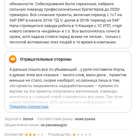
обязанности. Собеседования были серьезные, набрали
сильную команду профессиональных бухгалтеров до 2020г
примерно. Все сложные проекты, включая переход с 1с7 на
SAP ERP в начале 2016г ТД Ч, далее в 2018г переход на SAP
Hana строящегося завода-робота в Ч-Кашире с 1С УПП, старт
нового сегмента «индейка» и т.п. Все выполнялось точно в
сроки, хотя задача стояла перед всеми не легкая… только с
теплотой вспоминаю этих людей и то время в компании.
Отрицательные стороны
А дальше пошло все по убывающей... у руля поставили Коуча,
я думаю этим все сказано – много слов, мало дела… проектов
меньше не стало, скорее наоборот, но разница лишь в том,
что проекты закрывались недоработанными – премии по
верхам за эти проекты получались милионные, команды
менялись и с каждой новой становилось все хуже. При этом
наверх Михайловым 100% доносилась информация об
Показать полностью
успешно выполненных проектах – тех же роботизированных
процессах, которые по факту не работают, а только
прибавляют работы бухгалтерам, но…премии получены,
Зарплата:
белая
Соответствие рынку:
ниже рынка
проекты сданы, а дальше руководству не интересно! Оклады
Общее впечатление:
не рекомендую
обычным сотрудникам при этом индексировались на
Коллектив:
Руководство:
копейки либо не индексировались вовсе.