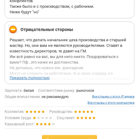
печально, компания доживает и выживает команду в Мск.
конфликтов.
Также было и с производством, с рабочими.
Ниже будут "но"
Отрицательные стороны
Решает, что делать начальник цеха производства и старший
мастер. Но, они вам не являются руководителями. Ставят в
известность директоров, те давят на ГМ.
Им всё равно на вас, вы для него никто. Поздороваться с
вами? Пф...это ниже их достоинства.
Не делаешь, что нужно им- докладная.
Могут не следить за работягами, те в свою очередь по
Показать полностью
незнанию сломают оборудование, никто не отвечает. Виноват
механик.
Нет фото ппр- докладная в группу директорам. И не важно, что
Зарплата:
белая
Соответствие рынку:
рыночное
своим личным телефоном ты пользуешься только по своим
Общее впечатление:
не рекомендую
Все отзывы с этого IP адреса
вопросам.
Все отзывы с этого компьютера
Отдать оборудование на ппр? "Ну в обед сделайте, у нас план".
Коллектив:
Руководство:
В обед механики также обедают, как и все остальные.
Условия труда:
План-график ППР- филькина грамота.
Соц.пакет:
Мастер производства решает кому работать можно из
Карьерный рост:
механиков, а кому нет.