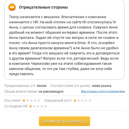
Отрицательные стороны
Театр начинается с вешалки. Впечатление о компании
начинается с HR. На мой отклик на сайте hh откликнулась hr
Анна, с целью согласовать время для созвона. Озвучил Анне
удобный на момент общения интервал времени. После этого
Анна пропала. Задал ей спустя час вопрос в силе ли созвон и
понял, что Анна просто кинула меня в блок. Я что, оскорбил
Анну своим диапазоном времени?) или Анне было не удобно
в это время? Тогда что мешало ей озвучить это и договориться
о другом времени? Вопрос если что, риторический. Ведь если
в компании Черкизово уже на этапе собеседования такое
хамское общение, то что уж там глубже, даже не хочу себе
представлять.
Предложенная з/п:
белая
Соответствие з/п рынку:
ниже рынка
Общее впечатление:
не рекомендую
Все отзывы с этого компьютера
Соц.пакет:
Карьерный рост:
Сотрудник HR:
Посмотреть ответы (1)