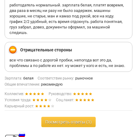
поставить 0 звёзд я бы это сделал а так 1 звезда . Надеюсь до
работодатель нормальный. зарплата белая, платят вовремя,
высшей стоящего руководства отзыв дойдёт.
два раза в месяц ни разу не было задержек. машины
хорошие, не старье, ман и камаз под рукой, все на ходу.
график 2/2 удобный, есть время отдохнуть. работа понятная,
груз забрал, довез, документы оформил, за машиной
следишь.
Отрицательные стороны
все что связано с дорогой пробки, непогода вот это да,
проблемы а по работе их нет. ну может у кого и есть, не знаю.
Зарплата:
белая
Соответствие рынку:
рыночное
Общее впечатление:
рекомендую
Коллектив:
Руководство:
Условия труда:
Соц.пакет:
Карьерный рост:
Посмотреть ответы (1)