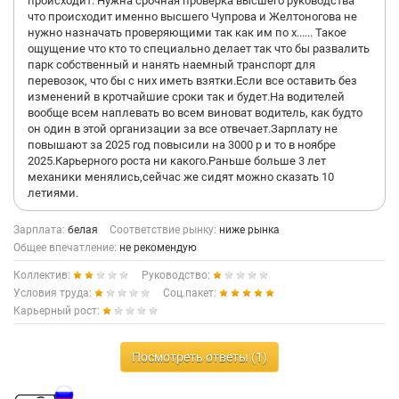
происходит. Нужна срочная проверка высшего руководства
что происходит именно высшего Чупрова и Желтоногова не
нужно назначать проверяющими так как им по х...... Такое
ощущение что кто то специально делает так что бы развалить
парк собственный и нанять наемный транспорт для
перевозок, что бы с них иметь взятки.Если все оставить без
изменений в кротчайшие сроки так и будет.На водителей
вообще всем наплевать во всем виноват водитель, как будто
он один в этой организации за все отвечает.Зарплату не
повышают за 2025 год повысили на 3000 р и то в ноябре
2025.Карьерного роста ни какого.Раньше больше 3 лет
механики менялись,сейчас же сидят можно сказать 10
летиями.
Зарплата:
белая
Соответствие рынку:
ниже рынка
Общее впечатление:
не рекомендую
Коллектив:
Руководство:
Условия труда:
Соц.пакет:
Карьерный рост:
Посмотреть ответы (1)