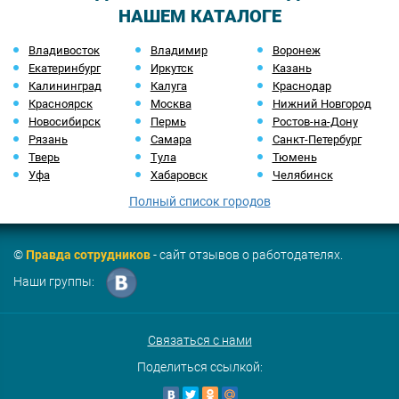
НАШЕМ КАТАЛОГЕ
Владивосток
Владимир
Воронеж
Екатеринбург
Иркутск
Казань
Калининград
Калуга
Краснодар
Красноярск
Москва
Нижний Новгород
Новосибирск
Пермь
Ростов-на-Дону
Рязань
Самара
Санкт-Петербург
Тверь
Тула
Тюмень
Уфа
Хабаровск
Челябинск
Полный список городов
©
Правда сотрудников
- сайт отзывов о работодателях.
Наши группы:
Связаться с нами
Поделиться ссылкой: