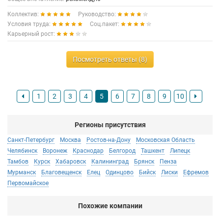
Коллектив:
Руководство:
Условия труда:
Соц.пакет:
Карьерный рост:
Посмотреть ответы (8)
1
2
3
4
5
6
7
8
9
10
Регионы присутствия
Санкт-Петербург
Москва
Ростов-на-Дону
Московская Область
Челябинск
Воронеж
Краснодар
Белгород
Ташкент
Липецк
Тамбов
Курск
Хабаровск
Калининград
Брянск
Пенза
Мурманск
Благовещенск
Елец
Одинцово
Бийск
Лиски
Ефремов
Первомайское
Похожие компании