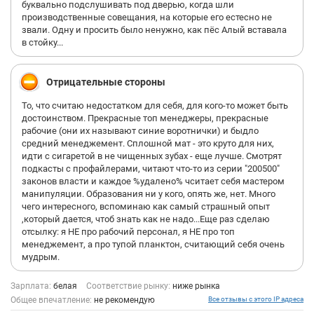
буквально подслушивать под дверью, когда шли
производственные совещания, на которые его естесно не
звали. Одну и просить было ненужно, как пёс Алый вставала
в стойку...
Отрицательные стороны
То, что считаю недостатком для себя, для кого-то может быть
достоинством. Прекрасные топ менеджеры, прекрасные
рабочие (они их называют синие воротнички) и быдло
средний менеджемент. Сплошной мат - это круто для них,
идти с сигаретой в не чищенных зубах - еще лучше. Смотрят
подкасты с профайлерами, читают что-то из серии "200500"
законов власти и каждое %удалено% чситает себя мастером
манипуляции. Образования ни у кого, опять же, нет. Много
чего интересного, вспоминаю как самый страшный опыт
,который дается, чтоб знать как не надо...Еще раз сделаю
отсылку: я НЕ про рабочий персонал, я НЕ про топ
менеджемент, а про тупой планктон, считающий себя очень
мудрым.
Зарплата:
белая
Соответствие рынку:
ниже рынка
Общее впечатление:
не рекомендую
Все отзывы с этого IP адреса