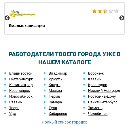
Не
Ямалмеханизация
РАБОТОДАТЕЛИ ТВОЕГО ГОРОДА УЖЕ В
НАШЕМ КАТАЛОГЕ
Владивосток
Владимир
Воронеж
Екатеринбург
Иркутск
Казань
Калининград
Калуга
Краснодар
Красноярск
Москва
Нижний Новгород
Новосибирск
Пермь
Ростов-на-Дону
Рязань
Самара
Санкт-Петербург
Тверь
Тула
Тюмень
Уфа
Хабаровск
Челябинск
Полный список городов