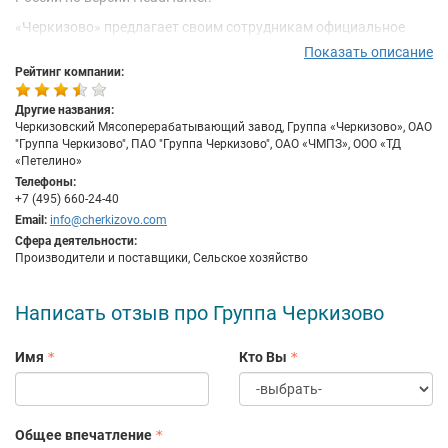
«Черкизово» предлагает своим сотрудникам официальное
трудоустройство, карьерный рост, возможность получить
Показать описание
бесплатное высшее образование за счет компании,
Рейтинг компании:
материальную помощь в сложных жизненных ситуациях,
подарки на праздники. Для специалистов с производства
Другие названия:
предусмотрено горячее питание и корпоративный транспорт
Черкизовский Мясоперерабатывающий завод, Группа «Черкизово», ОАО
"Группа Черкизово", ПАО "Группа Черкизово", ОАО «ЧМПЗ», ООО «ТД
до работы. У нас есть системы мотивации для сотрудников –
«Петелино»
ежегодные и квартальные премии, премия за лояльность.
Телефоны:
Также в «Черкизово» действует внутренняя и внешняя
+7 (495) 660-24-40
реферальная программа – сотрудники или люди вне компании
Email:
info@cherkizovo.com
могут привести человека на вакантную должность и получить
Сфера деятельности:
выплату до 30 тысяч рублей после его трудоустройства.
Производители и поставщики, Сельское хозяйство
Написать отзыв про Группа Черкизово
Имя
Кто Вы
Общее впечатление