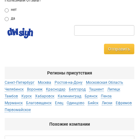
Полезный отзыв?
нет
да
Отправить
Регионы присутствия
Санкт-Петербург
Москва
Ростов-на-Дону
Московская Область
Челябинск
Воронеж
Краснодар
Белгород
Ташкент
Липецк
Тамбов
Курск
Хабаровск
Калининград
Брянск
Пенза
Мурманск
Благовещенск
Елец
Одинцово
Бийск
Лиски
Ефремов
Первомайское
Похожие компании
Не