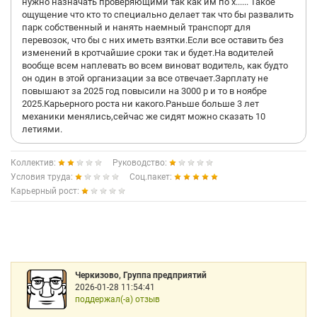
нужно назначать проверяющими так как им по х...... Такое
ощущение что кто то специально делает так что бы развалить
парк собственный и нанять наемный транспорт для
перевозок, что бы с них иметь взятки.Если все оставить без
изменений в кротчайшие сроки так и будет.На водителей
вообще всем наплевать во всем виноват водитель, как будто
он один в этой организации за все отвечает.Зарплату не
повышают за 2025 год повысили на 3000 р и то в ноябре
2025.Карьерного роста ни какого.Раньше больше 3 лет
механики менялись,сейчас же сидят можно сказать 10
летиями.
Коллектив:
Руководство:
Условия труда:
Соц.пакет:
Карьерный рост:
Черкизово, Группа предприятий
2026-01-28 11:54:41
поддержал(-а) отзыв