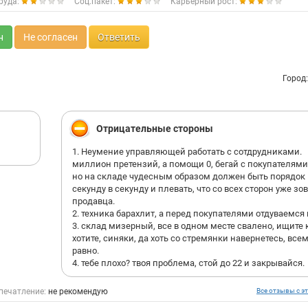
руда:
Соц.пакет:
Карьерный рост:
н
Не согласен
Ответить
Город
Отрицательные стороны
1. Неумение управляющей работать с сотдрудниками.
миллион претензий, а помощи 0, бегай с покупателями
но на складе чудесным образом должен быть порядок
секунду в секунду и плевать, что со всех сторон уже зов
продавца.
2. техника барахлит, а перед покупателями отдуваемся
3. склад мизерный, все в одном месте свалено, ищите 
хотите, синяки, да хоть со стремянки навернетесь, всем
равно.
4. тебе плохо? твоя проблема, стой до 22 и закрывайся.
печатление:
не рекомендую
Все отзывы с эт