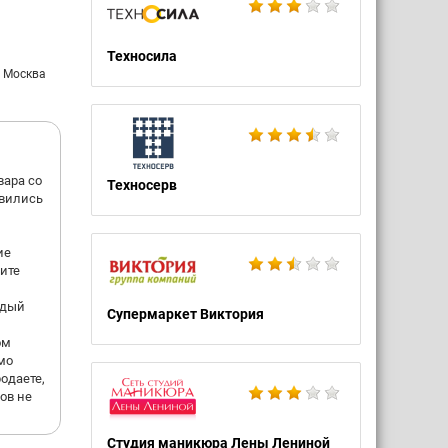
Техносила
: Москва
вара со
Техносерв
авились
ие
ите
ждый
Супермаркет Виктория
ом
мо
одаете,
ов не
Студия маникюра Лены Лениной