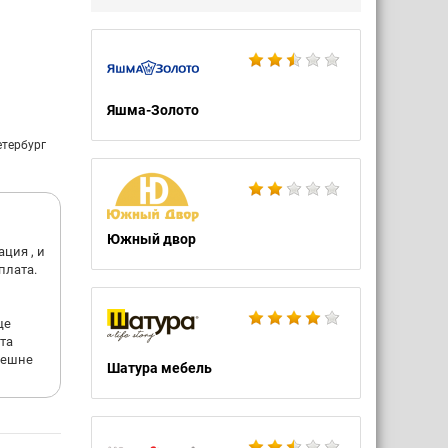
, Winx,
 и многие
в-на-
акже у
Яшма-Золото
етербург
отливые и
Южный двор
ция , и
плата.
ще
та
внешне
Шатура мебель