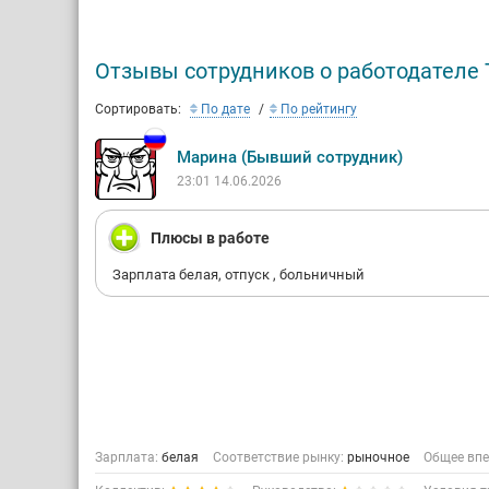
всемирно 
TMNT, Pla
другие.
Отзывы сотрудников о работодателе 
Филиальн
Сортировать:
По дате
По рейтингу
Дону, Но
компании
Марина (Бывший сотрудник)
Все сотр
23:01 14.06.2026
любящие
Плюсы в работе
Зарплата белая, отпуск , больничный
Зарплата:
белая
Соответствие рынку:
рыночное
Общее впе