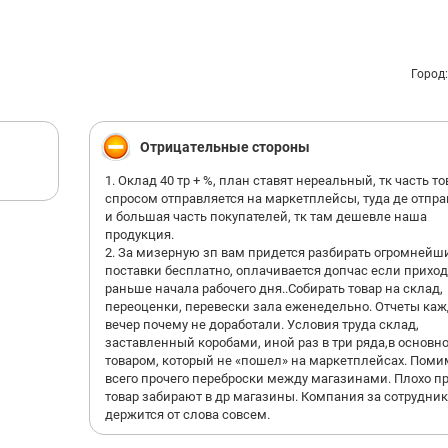
Город
Отрицательные стороны
1. Оклад 40 тр + %, план ставят нереальный, тк часть то
спросом отправляется на маркетплейсы, туда де отпр
и большая часть покупателей, тк там дешевле наша
продукция.
2. За мизерную зп вам придется разбирать огромнейш
поставки бесплатно, оплачивается допчас если приход
раньше начала рабочего дня..Собирать товар на склад,
переоценки, перевески зала еженедельно. Отчеты ка
вечер почему не доработали. Условия труда склад,
заставленный коробами, иной раз в три ряда,в основн
товаром, который не «пошел» на маркетплейсах. Поми
всего прочего переброски между магазинами. Плохо пр
товар забирают в др магазины. Компания за сотрудник
держится от слова совсем.