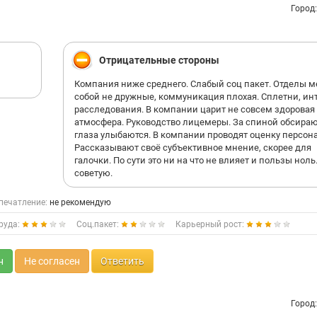
Город
Отрицательные стороны
Компания ниже среднего. Слабый соц пакет. Отделы 
собой не дружные, коммуникация плохая. Сплетни, инт
расследования. В компании царит не совсем здоровая
атмосфера. Руководство лицемеры. За спиной обсираю
глаза улыбаются. В компании проводят оценку персона
Рассказывают своё субъективное мнение, скорее для
галочки. По сути это ни на что не влияет и пользы ноль
советую.
печатление:
не рекомендую
руда:
Соц.пакет:
Карьерный рост:
н
Не согласен
Ответить
Город