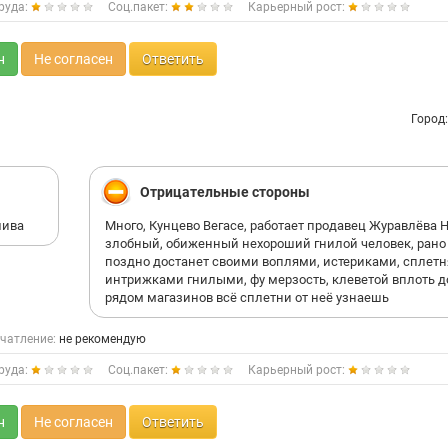
руда:
Соц.пакет:
Карьерный рост:
н
Не согласен
Ответить
Город
Отрицательные стороны
шива
Много, Кунцево Вегасе, работает продавец Журавлёва Н
злобный, обиженный нехороший гнилой человек, рано
поздно достанет своими воплями, истериками, сплетн
интрижками гнилыми, фу мерзость, клеветой вплоть д
рядом магазинов всё сплетни от неё узнаешь
чатление:
не рекомендую
руда:
Соц.пакет:
Карьерный рост:
н
Не согласен
Ответить