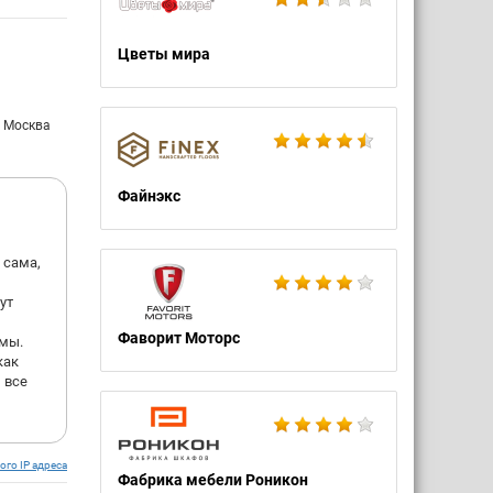
Цветы мира
: Москва
Файнэкс
 сама,
ут
Фаворит Моторс
 мы.
как
 все
ого IP адреса
Фабрика мебели Роникон