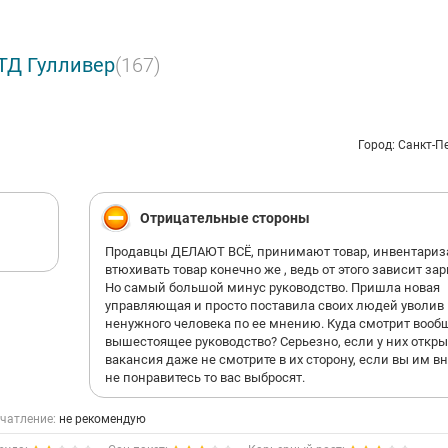
известные бренды и торговые марки, как: Tiny Love, K's Kids, Hаsbro
ymobil, Ouaps, Robocar Poli,Zoomer, Silverlit, Keenway, Bruder, Bburago
ТД Гулливер
(167)
ая сеть находится в городах Санкт-Петербург, Екатеринбург, Росто
восибирск, Самара, а также в Республике Беларусь и Казахстане. Т
 есть дистрибьютор в Украине.
Город: Санкт-П
удники компании – прекрасные специалисты, но, прежде всего, заб
 родители.
Отрицательные стороны
Продавцы ДЕЛАЮТ ВСЁ, принимают товар, инвентариза
втюхивать товар конечно же , ведь от этого зависит зар
Но самый большой минус руководство. Пришла новая
управляющая и просто поставила своих людей уволив
ненужного человека по ее мнению. Куда смотрит вооб
вышестоящее руководство? Серьезно, если у них откры
вакансия даже не смотрите в их сторону, если вы им 
не понравитесь то вас выбросят.
чатление:
не рекомендую