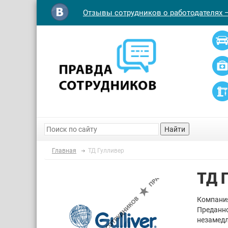
Отзывы сотрудников о работодателях 
Найти
Главная
ТД Гулливер
ТД 
Компания
Преданно
незамедл