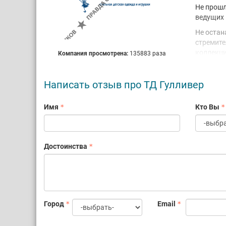
Не прошл
ведущих 
Не остан
стремите
коллекци
Компания просмотрена:
135883 раза
познаком
В 2000 г
Написать отзыв про ТД Гулливер
одежды. 
коллекци
Имя
Кто Вы
моды в Р
2006 год
франчайз
радушно 
Достоинства
развлека
розничны
производ
С 2010 г
журнал д
Город
Email
Сегодня 
дистрибь