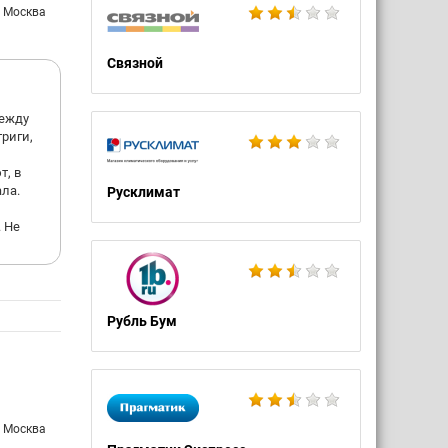
: Москва
Связной
между
риги,
т, в
ла.
Русклимат
. Не
Рубль Бум
: Москва