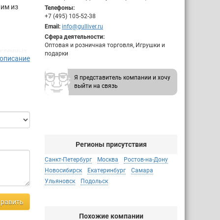
ним из
Телефоны:
+7 (495) 105-52-38
Email:
info@gulliver.ru
Сфера деятельности:
Оптовая и розничная торговля, Игрушки и
жденных,
подарки
 описание
ой
Я представитель компании и хочу
ые
выйти на связь
тской
я
которых
торгово-
Регионы присутствия
ый
Санкт-Петербург
Москва
Ростов-на-Дону
ов.
Новосибирск
Екатеринбург
Самара
Ульяновск
Подольск
вый
равить
Похожие компании