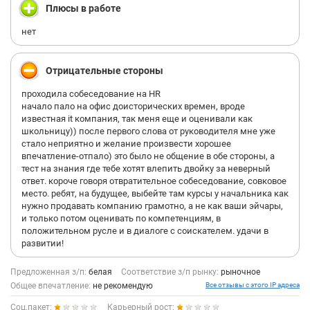
квартал, и мало кто тебе помогает в этом, а ты еще ничего не
Плюсы в работе
понимаешь и не знаешь) потом у тебя будет оклад 25 и
премия, которую ну дай бог ты сделаешь где то 35-44 тысяч до
нет
вычета!
Нужно сдать 3 экзамена на испытательном по продажам,
хотя ты не продажник, но это ты так думаешь.
Отрицательные стороны
Через месяц тебе практически запрещают учится, только
звонить, звонить и звонить! Постоянное давление по этому
проходила собеседование на HR
поводу.
начало пало на офис доисторических времен, вроде
Ты как в тюрьме как в КЦ не можешь отойти от стола, тебе
известная it компания, так меня еще и оценивали как
начинают писать где ты и почему ты не звонишь мертвым
школьницу)) после первого слова от руководителя мне уже
клиентам, не мучаешь их тупой инфой о каких то вебинарах и
стало неприятно и желание произвести хорошее
тд.
впечатление-отпало) это было не общение в обе стороны, а
зп прямо ниже рыночной, многие кто там работает уже очень
тест на знания где тебе хотят влепить двойку за неверный
уставшие, холодный коллектив, настолько люди привыкли к
ответ. короче говоря отвратительное собеседование, совковое
текучке, что уже даже не сближаются.
место. ребят, на будущее, выбейте там курсы у начальника как
Руководство обладает огромными хард скилами по продукту
нужно продавать компанию грамотно, а не как ваши эйчары,
и проектам, но абсолютно не развиты софт скилы. Нет
и только потом оценивать по компетенциям, в
понимая как работать с сотрудниками, извечная одна и та же
положительном русле и в диалоге с соискателем. удачи в
песня.
развитии!
На тебя смотрят как на шуруп в огромной системе, нет
понимая личности, потенциала, нет карты развития
Предложенная з/п:
белая
Соответствие з/п рынку:
рыночное
сотрудников, нет грейдов (только у тех специалистов).
Общее впечатление:
не рекомендую
Все отзывы с этого IP адреса
До офиса неудобно добираться, рядом мало мест где можно
поесть, не все доставки туда доставляют.
Соц.пакет:
Карьерный рост: