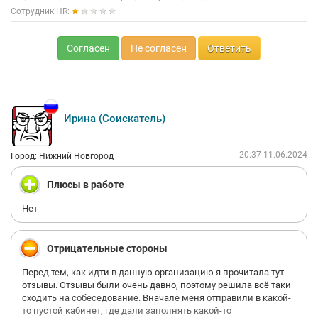
ДМС только после 6 месяцев и то частичный, остальное ты
Сотрудник HR:
платишь.
Я вышла оттуда практически не обладая знаниями в 1С, но
зато забитой головой как лучше продавать клиентам, то что
Согласен
Не согласен
Ответить
им на самом деле пока не нужно или вообще не нужно.
И самое неприятное, что слава у компании очень плохая, и я
часто слышала в трубку негатив, меня посылали в жопу и тд.
Еще нет удаленки никакой.
Даже для приобретения опыта есть компании которые дают
Ирина (Соискатель)
намного больше.
20:37 11.06.2024
Город: Нижний Новгород
Плюсы в работе
Нет
Отрицательные стороны
Перед тем, как идти в данную организацию я прочитала тут
отзывы. Отзывы были очень давно, поэтому решила всё таки
сходить на собеседование. Вначале меня отправили в какой-
то пустой кабинет, где дали заполнять какой-то