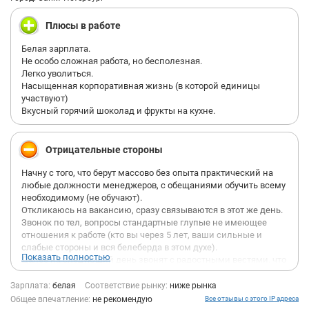
Плюсы в работе
Белая зарплата.
Не особо сложная работа, но бесполезная.
Легко уволиться.
Насыщенная корпоративная жизнь (в которой единицы
участвуют)
Вкусный горячий шоколад и фрукты на кухне.
Отрицательные стороны
Начну с того, что берут массово без опыта практический на
любые должности менеджеров, с обещаниями обучить всему
необходимому (не обучают).
Откликаюсь на вакансию, сразу связываются в этот же день.
Звонок по тел, вопросы стандартные глупые не имеющее
отношения к работе (кто вы через 5 лет, ваши сильные и
слабые стороны и вся белеберда в этом духе).
Показать полностью
Далее на следующий день звонят с радостными вестями, что
тебя готовы посмотреть на следующем этапе.
Ремарка, в эти моменты ты не понимаешь, что очень яростно
Зарплата:
белая
Соответствие рынку:
ниже рынка
создается видимость того, что компания крайне важная и на
Общее впечатление:
не рекомендую
Все отзывы с этого IP адреса