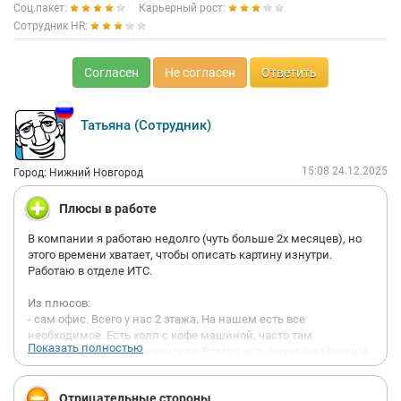
Соц.пакет:
Карьерный рост:
Сотрудник HR:
Согласен
Не согласен
Ответить
Татьяна (Сотрудник)
15:08 24.12.2025
Город: Нижний Новгород
Плюсы в работе
В компании я работаю недолго (чуть больше 2х месяцев), но
этого времени хватает, чтобы описать картину изнутри.
Работаю в отделе ИТС.
Из плюсов:
- сам офис. Всего у нас 2 этажа. На нашем есть все
необходимое. Есть холл с кофе машиной, часто там
Показать полностью
появляются разные вкусности. Всегда есть сахар, салфетки и
влажные и сухие. И даже сироп, чтобы сделать свой кофе ещё
вкуснее. (это правда приятно) В холле можно посидеть во
Отрицательные стороны
время обеда, пока проветривается, пообщаться. Перед Новым