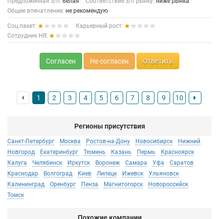
Предложенная з/п:
белая
Соответствие з/п рынку:
ниже рынка
Общее впечатление:
не рекомендую
Соц.пакет:
Карьерный рост:
Сотрудник HR:
Согласен
Не согласен
Ответить
1
2
3
4
5
6
7
8
9
10
Регионы присутствия
Санкт-Петербург
Москва
Ростов-на-Дону
Новосибирск
Нижний
Новгород
Екатеринбург
Тюмень
Казань
Пермь
Красноярск
Калуга
Челябинск
Иркутск
Воронеж
Самара
Уфа
Саратов
Краснодар
Волгоград
Киев
Липецк
Ижевск
Ульяновск
Калининград
Оренбург
Пенза
Магнитогорск
Новороссийск
Томск
Похожие компании