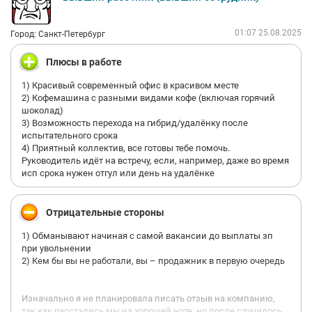
каждый день можно было услышать, сидя напротив, как тебя
обсуждают по телефону с сотрудником, работавшим
01:07 25.08.2025
удаленно. При этом в обсуждении были не только качества,
Город: Санкт-Петербург
связанные с работой, но и личные. Навряд ли руководитель
данной группы не догадывался, что его слышат. Возможно
Плюсы в работе
человек не привык коммуницировать прямо, а таким образом
«косвенно» пытался указать на ошибки сотрудника.
1) Красивый современный офис в красивом месте
* Поверхностные знания по функциям, выполняемых
2) Кофемашина с разными видами кофе (включая горячий
сотрудниками данной группы.
шоколад)
И это лишь малый список. В целом, они больше зависят от
3) Возможность перехода на гибрид/удалёнку после
личных качеств руководителя отдела ИТС. В общем и целом -
испытательного срока
это было постоянные жалобы на всех и вся, даже на свое
4) Приятный коллектив, все готовы тебе помочь.
здоровье - по 3-4 раза уходить с рабочего места, чтобы
Руководитель идёт на встречу, если, например, даже во время
померить давление - это норма. Когда она работала из дома,
исп срока нужен отгул или день на удалёнке
было видно по коллективу, как сотрудники немного
расслаблялись в эмоциональном плане. Очень жаль что
попала под руководство именно такого человека. Уверена, что
Отрицательные стороны
в компании есть не мало хороших руководителей.
1) Обманывают начиная с самой вакансии до выплаты зп
при увольнении
2) Кем бы вы не работали, вы – продажник в первую очередь
Изначально я не планировала писать отзыв на компанию,
так как расстались мы на хорошей ноте, но после случилось