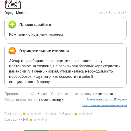
не погрязла во всем этом. Но если хоть кто-то задумается о
том, а стоит ли ему тут работать после моей истории - то я уже
02:07 16.08.2024
Город: Москва
буду рада.
Плюсы в работе
Компания с крупным именем
Отрицательные стороны
Эйчар не разбирается в специфике вакансии, сразу
настаивают на созвоне, не раскрывая базовых характеристик
вакансии. ЗП очень низкая, упоминалась необходимость
переработок, ищут того, кто совместит в себе 5
специальностей сразу.
Предложенная з/п:
белая
Соответствие з/п рынку:
ниже рынка
Общее впечатление:
не рекомендую
Все отзывы с этого IP адреса
Все отзывы с этого компьютера
Соц.пакет:
Карьерный рост:
Сотрудник HR: