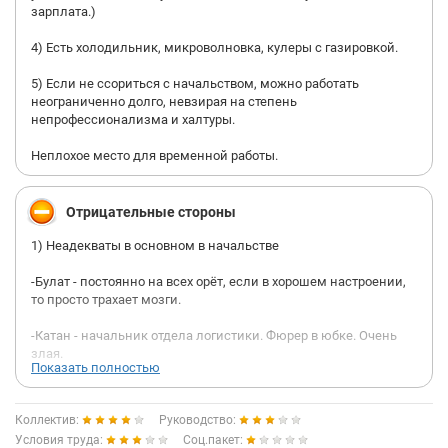
зарплата.)
4) Есть холодильник, микроволновка, кулеры с газировкой.
5) Если не ссориться с начальством, можно работать
неограниченно долго, невзирая на степень
непрофессионализма и халтуры.
Неплохое место для временной работы.
Отрицательные стороны
1) Неадекваты в основном в начальстве
-Булат - постоянно на всех орёт, если в хорошем настроении,
то просто трахает мозги.
-Катан - начальник отдела логистики. Фюрер в юбке. Очень
злая.
Показать полностью
-Гвоздева - финдир. Жмётся за каждую копейку, буквально
отрывая от сердца дензнаки. Ощущение, будто милостыню
Коллектив:
Руководство:
просишь, а не положенные деньги. Вечно чем-то очень
Условия труда:
Соц.пакет:
занята.