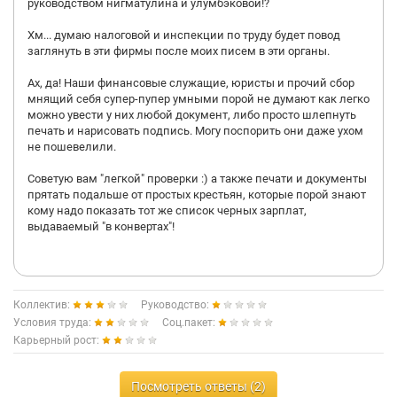
руководством нигматулина и улумбэковой!?
Хм... думаю налоговой и инспекции по труду будет повод
заглянуть в эти фирмы после моих писем в эти органы.
Ах, да! Наши финансовые служащие, юристы и прочий сбор
мнящий себя супер-пупер умными порой не думают как легко
можно увести у них любой документ, либо просто шлепнуть
печать и нарисовать подпись. Могу поспорить они даже ухом
не пошевелили.
Советую вам "легкой" проверки :) а также печати и документы
прятать подальше от простых крестьян, которые порой знают
кому надо показать тот же список черных зарплат,
выдаваемый "в конвертах"!
Коллектив:
Руководство:
Условия труда:
Соц.пакет:
Карьерный рост:
Посмотреть ответы (2)