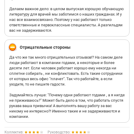
обговаривать СРАЗУ и не ОБМАНЫВАТЬ КАНДИДАТОВ!!!
Делаем важное дело: в целом выпуская хорошую обучающую
литературу для врачей мы заботимся о наших гражданах. И у
Впечатления так же ужасные от коллектива... засиделые**
нас все взаимосвязано. Поэтому у нас работают только
женщины лет 40...очень угнетающая обстановка! Так же мне
ответственные и первоклассные специалисты. А разгильдяи
сообщили что компания ДАВНО НАХОДИТСЯ В
вас не задерживаются.
КРИЗИСЕ....корпоративной культуры в компании НЕТ!
Серую зарплату (та, что идет в конвертах, ЗАДЕРЖИВАЮТ!),
Отрицательные стороны
никаких перспектив в данной конторе НЕТ! так что если вам
под 40 и вам больше некуда идти, то вам сюда!
Да что же так много отрицательных отзывов!? На самом деле
люди работают в компании годами, а некоторые и более
Молодым нечего делать в этом гнилом сарае....
десяти лет. Если человек работает хорошо ему некогда ни
сплетни собирать , ни конфликтовать. Есть такие сотрудники
от которых весь офис "плачет". Так что работайте, а если
уходите, то не пишите гадости.
Задумайтесь лучше: "Почему одни работают годами , а я нигде
не приживаюсь?" Может быть дело в том, что работать спустя
рукава ваша привычка! А выполнять вашу работу за вас
никому не интересно?! Именно такие и не задерживаются и
компании.
Коллектив:
Руководство: