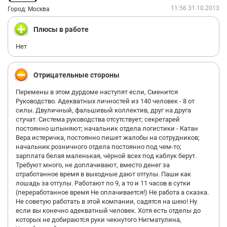
11:56 31.10.2013
Город: Москва
Плюсы в работе
Нет
Отрицательные стороны
Перемены в этом дурдоме наступят если, Сменится
Руководство. Адекватных личностей из 140 человек - 8 от
силы. Двуличный, фальшивый коллектив, друг на друга
стучат. Система руководства отсутствует; секретарей
постоянно шпыняют; начальник отдела логистики - Катан
Вера истеричка, постоянно пишет жалобы на сотрудников;
начальник розничного отдела постоянно под чем-то;
зарплата белая маленькая, чёрной всех под каблук берут.
Требуют много, не доплачивают, вместо денег за
отработанное время в выходные дают отгулы. Паши как
лошадь за отгулы. Работают по 9, а то и 11 часов в сутки
(переработанное время Не оплачивается!) Не работа а сказка.
Не советую работать в этой компании, садятся на шею! Ну
если вы конечно адекватный человек. Хотя есть отделы до
которых не добираются руки чекнутого Нигматулина,