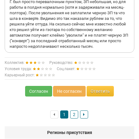
Г. был просто перевалочным пунктом, ЗП небольшая, но для
работы в полдня нормально (хотя и задерживали на месяц-
полтора). После увольнения не заплатили черную ЗП та что
шла в конверте. Видимо это так наказали рублем за то, что
решила уйти оттуда. На сколько сейчас мне известно любой
кто решил уйти из гэотара по собственному желанию
автоматом получает клеймо "уволили" и не платят черную ЗП
("конверт") за последний отработанный месяц или просто
напросто недоплачивают несколько тысяч.
Коллектив:
Руководство:
Условия труда:
Соц.пакет:
Карьерный рост:
Согласен
Не согласен
Ответить
1
2
Регионы присутствия