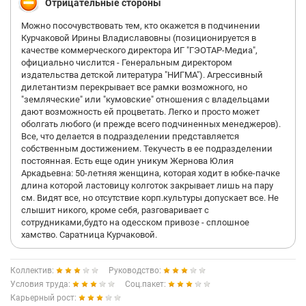
Отрицательные стороны
Можно посочувствовать тем, кто окажется в подчинении
Курчаковой Ирины Владиславовны (позиционируется в
качестве коммерческого директора ИГ "ГЭОТАР-Медиа",
официально числится - Генеральным директором
издательства детской литература "НИГМА"). Агрессивный
дилетантизм перекрывает все рамки возможного, но
"земляческие" или "кумовские" отношения с владельцами
дают возможность ей процветать. Легко и просто может
оболгать любого (и прежде всего подчиненных менеджеров).
Все, что делается в подразделении представляется
собственным достижением. Текучесть в ее подразделении
постоянная. Есть еще один уникум Жернова Юлия
Аркадьевна: 50-летняя женщина, которая ходит в юбке-пачке
длина которой ластовицу колготок закрывает лишь на пару
см. Видят все, но отсутствие корп.культуры допускает все. Не
слышит никого, кроме себя, разговаривает с
сотрудниками,будто на одесском привозе - сплошное
хамство. Саратница Курчаковой.
Коллектив:
Руководство:
Условия труда:
Соц.пакет:
Карьерный рост: