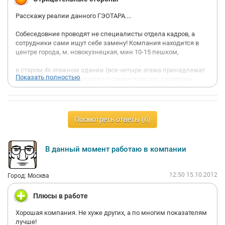
Расскажу реалии данного ГЭОТАРА....
Собеседовние проводят не специалисты отдела кадров, а
сотрудники сами ищут себе замену! Компания находится в
центре города, м. новокузнецкая, мин 10-15 пешком,
в старом 4х этажном здании (все четыре этажа принадлежат
Показать полностью
гэотару), которое находится на реконструкции, рецепшен
очень маленький, охрана...сидит женщина за столом с
табличкой "Охрана". В Здании нет лифта, столовой так же нет.
Все сотрудники спускаются на первый этаж что бы взять
Посмотреть ответы (6)
свою еду и разогреть ее, обедают на рабочем месте.
Всего один кулер с водой на весь этаж. Комнатки (рабочие
В данный момент работаю в компании
места) маленькие, без кондиционеров, да какие там
кондиционеры....туалет общественный-один на этаж! две
кабинки как для мужчин так и для женщин....
12:50 15.10.2012
Город: Москва
Плюсы в работе
На собеседовании сказали, что оформление по ТК с первого
Хорошая компания. Не хуже других, а по многим показателям
дня, оказалось, что первый день они просто "смотрят на тебя"
лучше!
и это день НЕ ОПЛАЧИВАЕТСЯ!!! Господа, надо это