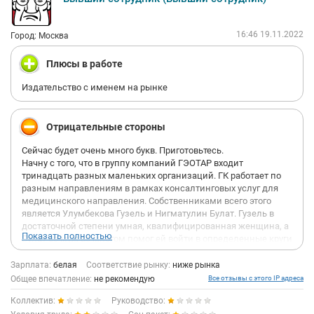
16:46 19.11.2022
Город: Москва
Плюсы в работе
Издательство с именем на рынке
Отрицательные стороны
Сейчас будет очень много букв. Приготовьтесь.
Начну с того, что в группу компаний ГЭОТАР входит
тринадцать разных маленьких организаций. ГК работает по
разным направлениям в рамках консалтинговых услуг для
медицинского направления. Собственниками всего этого
является Улумбекова Гузель и Нигматулин Булат. Гузель в
достаточной степени умная, квалифицированная женщина, а
Показать полностью
Булат ее муж во многом помог ей войти в определенные круги
и общества, чтобы превратить маленькое издательство в
группу компаний. Нигматулин Булат человек неадекватный,
Зарплата:
белая
Соответствие рынку:
ниже рынка
НЕ ИДИТЕ К НЕМУ РАБОТАТЬ. Вы будет очень жалеть, если
Общее впечатление:
не рекомендую
Все отзывы с этого IP адреса
сможете выбраться без последствий для психического и
Коллектив:
Руководство:
физического здоровья. Для него все люди – это мусор, пыл