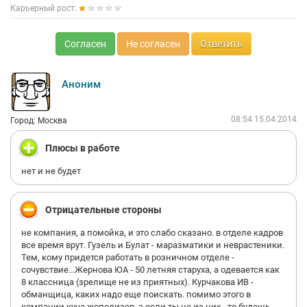
Карьерный рост:
-Есть ещё, но они как-то теряются на фоне людей выше.
Согласен
Не согласен
Ответить
К счастью, общения с ними в большинстве случаев можно
успешно избегать. Если же поссориться с ними, то можно
сразу увольняться и забыть о невыплаченной зарплате.
Аноним
2) Перспектив карьерного роста практически никаких.
08:54 15.04.2014
3) Соцпакет, обеды, парковка, спортзал и прочие мелкие
Город: Москва
радости - и думать забудьте.
Плюсы в работе
4) Переработки случаются часто, но денег за них не дают,
только отгулы.
нет и не будет
5) Зарплата в конвертиках, конвертики недостаточно пухлые.
Отрицательные стороны
6) Зарплату не повышают до тех пор, пока не прожужжишь
начальству все мозги.
не компания, а помойка, и это слабо сказано. в отделе кадров
все время врут. Гузель и Булат - маразматики и неврастеники.
7) Поощрений и премий практически не бывает.
Тем, кому придется работать в розничном отделе -
сочувствие...Жернова ЮА - 50 летняя старуха, а одевается как
8) Начальство имеет свойство "забывать" обещания.
8 классница (зрелище не из приятных). Курчакова ИВ -
обманщица, каких надо еще поискать. помимо этого в
9) Сильная текучка кадров.
компании куча жополизов, а если ты не из них - то будешь