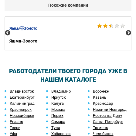
Похожие компании
Ко
Яшма-Золото
РАБОТОДАТЕЛИ ТВОЕГО ГОРОДА УЖЕ В
НАШЕМ КАТАЛОГЕ
Владивосток
Владимир
Воронеж
Екатеринбург
Иркутск
Казань
Калининград
Калуга
Краснодар
Красноярск
Москва
Нижний Новгород
Новосибирск
Пермь
Ростов-на-Дону
Рязань
Самара
Санкт-Петербург
Тверь
Тула
Тюмень
Уфа
Хабаровск
Челябинск