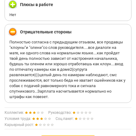
Плюсы в работе
Нет
Отрицательные стороны
Полностью согласна с предыдущим отзывом, все продавцы
"клоуны"и "олени"со слов руководителя.....все диалоги на
мате, ни одного слова на нормальном языке....как пройдет
твой день полностью зависит от настроения начальника,
будешь ты оленем или хорошо отработаешь как клоун....вход
по отпечатку камеры как в доме2(супруга
развлекается)))целый день по камерам наблюдают, смс
прослеживаются, вот только беда не хватает ошейников как у
собак с подачей равномерного тока и сигнала
спутникового...Зарплата насчитывается нормально но
штрафы как повезет.
Коллектив:
Руководство:
Условия труда:
Соц.пакет:
Карьерный рост: