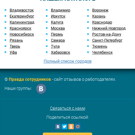
Владивосток
Владимир
Воронеж
Екатеринбург
Иркутск
Казань
Калининград
Калуга
Краснодар
Красноярск
Москва
Нижний Новгород
Новосибирск
Пермь
Ростов-на-Дону
Рязань
Самара
Санкт-Петербург
Тверь
Тула
Тюмень
Уфа
Хабаровск
Челябинск
Полный список городов
©
Правда сотрудников
- сайт отзывов о работодателях.
Наши группы:
Связаться с нами
Поделиться ссылкой: