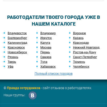
РАБОТОДАТЕЛИ ТВОЕГО ГОРОДА УЖЕ В
НАШЕМ КАТАЛОГЕ
Владивосток
Владимир
Воронеж
Екатеринбург
Иркутск
Казань
Калининград
Калуга
Краснодар
Красноярск
Москва
Нижний Новгород
Новосибирск
Пермь
Ростов-на-Дону
Рязань
Самара
Санкт-Петербург
Тверь
Тула
Тюмень
Уфа
Хабаровск
Челябинск
Полный список городов
©
Правда сотрудников
- сайт отзывов о работодателях.
Наши группы: