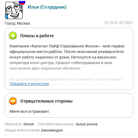
Илья (Сотрудник)
12:10 01.07.2021
Город: Москва
Плюсы в работе
Компания «Капитал Лайф Страхование Жизни» - моё первое
официальное место работы. После окончания университета
искал работу недалеко от дома. Наткнулся на вакансию
оператора колл-центра, прошел собеседование и мне
назначили двух недельное обучение.
Когда устраивался на работу, ясно понимал, что хочу такую
Показать полностью
деятельность, чтобы смог помогать людям решать их
вопросы и задачи, поэтому и рассмотрел должность
человека, который удалённо, по телефону будет это делать.
Отрицательные стороны
Во время обучения удалось поближе познакомиться со своим
руководителем и коллегами, которые помогли мне влиться
Меня все устраивает.
работу и получше узнать о самой компании.
Очень понравился рабочий коллектив и отношение
руководителя ко мне, который с первых дней обучения сразу
Зарплата:
белая
Соответствие рынку:
выше рынка
дал понять, что я справлюсь с работой и что у меня всё
Общее впечатление:
рекомендую
получится, что это место – то, что мне нужно в данный