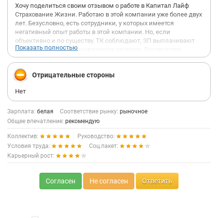
Хочу поделиться своим отзывом о работе в Капитал Лайф
Страхование Жизни. Работаю в этой компании уже более двух
лет. Безусловно, есть сотрудники, у которых имеется
негативный опыт работы в этой компании. Но, если
объективно и по существу. ТК соблюдают, ЗП выплачивают
Показать полностью
без задержек и в установленном размере. Руководство
лояльное. Местоположение удобное. Офис чистый и
просторный, хорошие рабочие места. Жёстких правил, от
Отрицательные стороны
которых невозможно работать, нет. Всё остальное - рабочие
моменты, который надо решать также как и на любой другой
Нет
работе. Качество вашей работы зависит только от вас.
Каждый может найти для себя положительные моменты,
исходя из своих «настроек», не надо придумывать себе то,
Зарплата:
белая
Соответствие рынку:
рыночное
чего нет. Внутренние правила тоже есть, также как и везде. В
Общее впечатление:
рекомендую
целом, всё хорошо и ровно. Никто не заставит вас работать
Коллектив:
Руководство:
сверхурочно или делать что-то за гранью ваших
возможностей. Бонусом – поздравления с ДР, розыгрыши,
Условия труда:
Соц.пакет:
праздники. Т.е. компания живая, динамичная,
Карьерный рост:
развивающаяся. Дерзайте и у вас всё получится.
Согласен
Не согласен
Ответить