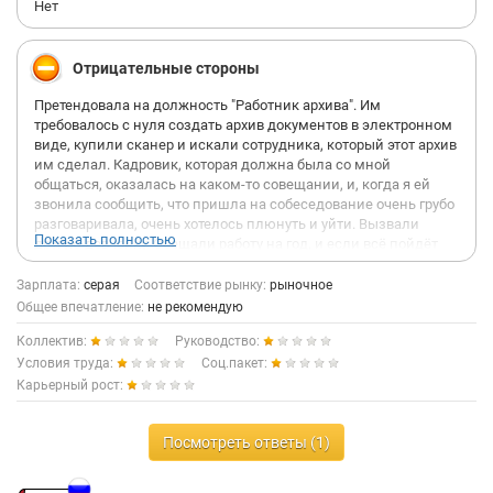
Нет
Отрицательные стороны
Претендовала на должность "Работник архива". Им
требовалось с нуля создать архив документов в электронном
виде, купили сканер и искали сотрудника, который этот архив
им сделал. Кадровик, которая должна была со мной
общаться, оказалась на каком-то совещании, и, когда я ей
звонила сообщить, что пришла на собеседование очень грубо
разговаривала, очень хотелось плюнуть и уйти. Вызвали
Показать полностью
другую девчонку. Обещали работу на год, и если всё пойдёт
хорошо, то оформят на постоянку. Оформление по договору
ГПХ. Когда спросила, почему не срочный трудовой договор,
Зарплата:
серая
Соответствие рынку:
рыночное
ничего внятно объяснить не смогли. Ещё сказали, что на
Общее впечатление:
не рекомендую
работу если и позовут, то только в марте (дело было в конце
Коллектив:
Руководство:
февраля), т.к. им надо будет подготовить документы, рабочее
место и т.д. Через несколько дней мне позвонили и сказали,
Условия труда:
Соц.пакет:
что я им подхожу, но если я хочу у них работать, мне нужно
Карьерный рост:
перекрасить волосы (он на тот момент был нестандартный), я
согласилась. Попросили заранее прислать все документы
для оформления договора (скан паспорта, инн, снилс и т.д.) И
Посмотреть ответы (1)
вот, первый рабочий день, я прихожу как договаривались, и я
вижу, что обещанное рабочее место вообще не подготовлено,