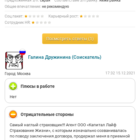
Предложенная з/п:
серая
Соответствие з/п рынку:
ниже рынка
Общее впечатление:
не рекомендую
Соц.пакет:
Карьерный рост:
Сотрудник HR:
Посмотреть ответы (1)
Галина Дружинина (Соискатель)
17:32 15.12.2021
Город: Москва
Плюсы в работе
Нет
Отрицательные стороны
Самый наглый страховщик!!! Агент ООО «Капитал Лайф
Страхование Жизни», с которым изначально созванивалась
по поводу заключения договора, продержал меня в приемной