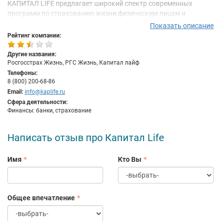
КАПИТАЛ LIFE предлагает широкий спектр современных
программ по страхованию жизни физическим лицам и
предприятиям, отвечающих самым высоким мировым
Показать описание
стандартам, среди которых:
Рейтинг компании:
накопительное страхование жизни;
Другие названия:
инвестиционное страхование жизни;
Росгосстрах Жизнь, РГС Жизнь, Капитал лайф
страхование от несчастных случаев и болезней;
Телефоны:
добровольное пенсионное страхование;
8 (800) 200-68-86
пожизненное страхование и др.
Email:
info@kaplife.ru
До 3 сентября 2018 года компания осуществляла свою
Сфера деятельности:
Финансы: банки, страхование
деятельность под брендом «РГС Жизнь».
С 3 сентября 2018 года компания работает под
Написать отзыв про Капитал Life
брендом КАПИТАЛ LIFE.
Имя
Кто Вы
Общее впечатление