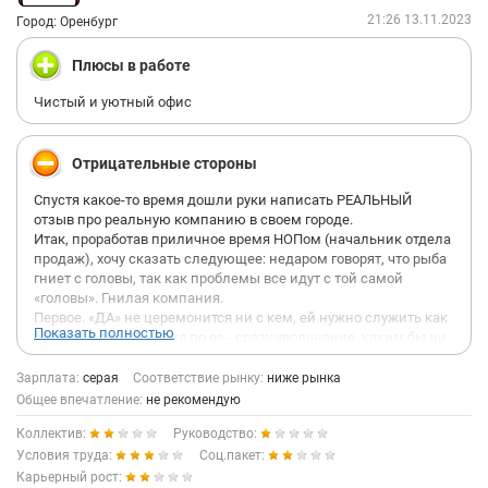
21:26 13.11.2023
Город: Оренбург
Плюсы в работе
Чистый и уютный офис
Отрицательные стороны
Спустя какое-то время дошли руки написать РЕАЛЬНЫЙ
отзыв про реальную компанию в своем городе.
Итак, проработав приличное время НОПом (начальник отдела
продаж), хочу сказать следующее: недаром говорят, что рыба
гниет с головы, так как проблемы все идут с той самой
«головы». Гнилая компания.
Первое. «ДА» не церемонится ни с кем, ей нужно служить как
Показать полностью
рабыня, если что-то не по ее - сразу увольнение, каким бы ни
был ценный сотрудник.
Второе. Когда трудоустраиваешься, обещают оклад от 50-70тр,
Зарплата:
серая
Соответствие рынку:
ниже рынка
а что имеем по итогу? А имеем оклад по МРОТу, и все
Общее впечатление:
не рекомендую
остальное - надбавки в 20тр. Если не достигнут квартальный
Коллектив:
Руководство:
план, то официально сотрудник получает выплату строго по
МРОТу. После каждого завершения отчетного периода,
Условия труда:
Соц.пакет:
выполнили или не выполнили вы свой план - руководство
Карьерный рост: