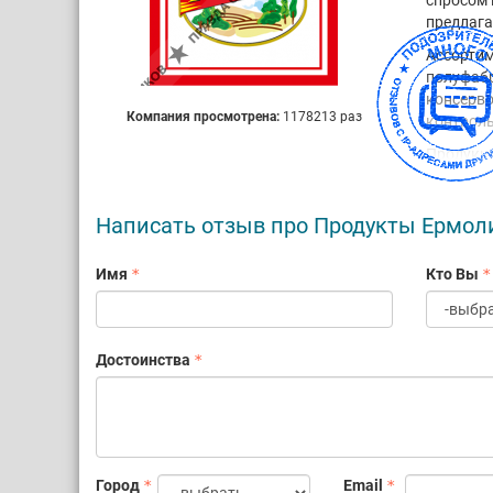
спросом 
предлага
Ассорти
полуфабр
консерво
Компания просмотрена:
1178213 раз
контроль
Продукц
Калужско
предпри
осущест
Написать отзыв про Продукты Ермол
позволяе
условия 
Имя
Кто Вы
«ПРОДУК
Достоинства
Город
Email