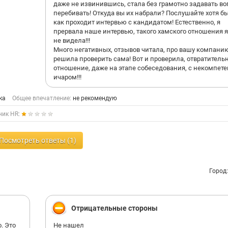
даже не извинившись, стала без грамотно задавать во
перебивать! Откуда вы их набрали? Послушайте хотя б
как проходит интервью с кандидатом! Естественно, я
прервала наше интервью, такого хамского отношения 
не видела!!!
Много негативных, отзывов читала, про вашу компани
решила проверить сама! Вот и проверила, отвратитель
отношение, даже на этапе собеседования, с некомпет
ичаром!!!
ка
Общее впечатление:
не рекомендую
ник HR:
Посмотреть ответы (1)
Город
Отрицательные стороны
. Это
Не нашел