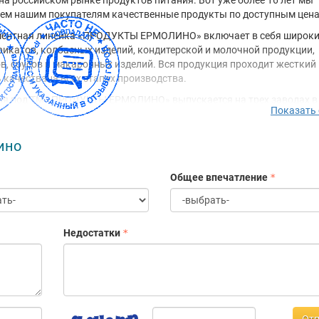
на российском рынке продуктов питания. Вот уже более 16 лет мы
ем нашим покупателям качественные продукты по доступным цен
ментная линейка «ПРОДУКТЫ ЕРМОЛИНО» включает в себя широк
икатов, колбасных изделий, кондитерской и молочной продукции,
в, соусов и макаронных изделий. Вся продукция проходит жесткий
 качествана всех этапах производства.
ия под ТМ «ПРОДУКТЫ ЕРМОЛИНО» выпускается на трех заводах в
Показать
й обл., которые входят в пятерку крупнейших производственных
ятий области.Реализация продукции ТМ «ПРОДУКТЫ ЕРМОЛИНО»
вляется через фирменные магазины «ПРОДУКТЫ ЕРМОЛИНО». Это
ино
т поддерживать привлекательные цены, а также обеспечивать пр
хранения и транспортировки продуктов.
Общее впечатление
ТЫ ЕРМОЛИНО» — Выгодно и Вкусно!
Недостатки