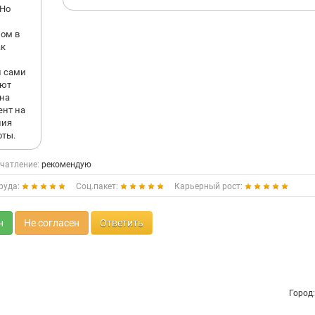
 Но
лом в
ак
и сами
ают
 на
ент на
ния
оты.
чатление:
рекомендую
руда:
Соц.пакет:
Карьерный рост:
н
Не согласен
Ответить
Город