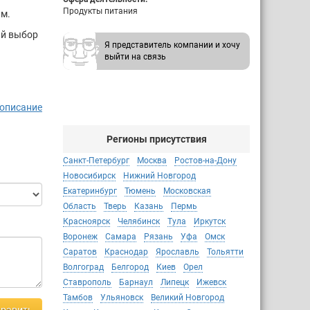
Продукты питания
ам.
ий выбор
Я представитель компании и хочу
выйти на связь
 описание
Регионы присутствия
авильные
Санкт-Петербург
Москва
Ростов-на-Дону
Новосибирск
Нижний Новгород
Екатеринбург
Тюмень
Московская
Область
Тверь
Казань
Пермь
Красноярск
Челябинск
Тула
Иркутск
Воронеж
Самара
Рязань
Уфа
Омск
Саратов
Краснодар
Ярославль
Тольятти
Волгоград
Белгород
Киев
Орел
Ставрополь
Барнаул
Липецк
Ижевск
Тамбов
Ульяновск
Великий Новгород