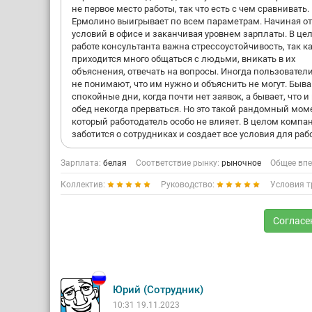
не первое место работы, так что есть с чем сравнивать.
Ермолино выигрывает по всем параметрам. Начиная от
условий в офисе и заканчивая уровнем зарплаты. В це
работе консультанта важна стрессоустойчивость, так к
приходится много общаться с людьми, вникать в их
объяснения, отвечать на вопросы. Иногда пользовател
не понимают, что им нужно и объяснить не могут. Быв
спокойные дни, когда почти нет заявок, а бывает, что и
обед некогда прерваться. Но это такой рандомный мом
который работодатель особо не влияет. В целом компа
заботится о сотрудниках и создает все условия для раб
Зарплата:
белая
Соответствие рынку:
рыночное
Общее впе
Коллектив:
Руководство:
Условия т
Согласе
Юрий (Сотрудник)
10:31 19.11.2023