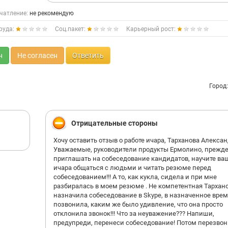
чатление:
не рекомендую
руда:
Соц.пакет:
Карьерный рост:
н
Не согласен
Ответить
Город
Отрицательные стороны
Хочу оставить отзыв о работе ичара, Тарханова Алексан
Уважаемые, руководители продукты Ермолино, прежде
приглашать на собеседование кандидатов, научите ва
ичара общаться с людьми и читать резюме перед
собеседованием!!! А то, как кукла, сидела и при мне
разбиралась в моем резюме . Не компетентная Тархано
назначила собеседование в Skype, в назначенное врем
позвонила, каким же было удивление, что она просто
отклонила звонок!!! Что за неуважение??? Напиши,
предупреди, перенеси собеседование! Потом перезвон