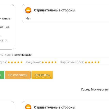
Отрицательные стороны
анализа
Нет
ить не
а
ность.
чатление:
рекомендую
руда:
Соц.пакет:
Карьерный рост:
н
Не согласен
Ответить
Город: Московская
Отрицательные стороны