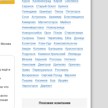
равить
Курск
Калининград
Киров
Смоленск
Саранск
Старый Оскол
Брянск
Геленджик
Оренбург
Пенза
Пятигорск
Сочи
Астрахань
Армавир
Благовещенск
Кемерово
Магнитогорск
Майкоп
Нижневартовск
Новокузнецк
Новороссийск
Орск
Псков
Стерлитамак
Сызрань
Томск
Череповец
Ейск
Донецк
Ессентуки
Улан-Удэ
Комсомольск-на-
: Москва
Амуре
Коломна
Балашиха
Красногорск
Подольск
Каменск-Уральский
Люберцы
Вязьма
Харьков
Россошь
Ногинск
Николаев
Дмитров
Щелково
Орехово-
у ещё и
Зуево
Первоуральск
Рославль
Воскресенск
Сергиев Посад
Верхняя
ы
Пышма
Касимов
Бор
Ярцево
Черногорск
Дербент
ие что
ласно
низкая
Похожие компании