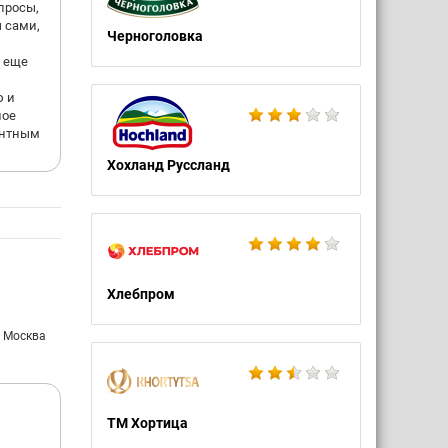
просы,
ы сами,
Черноголовка
я еще
ю и
ное
ентным
Хохланд Руссланд
Хлебпром
: Москва
ТМ Хортица