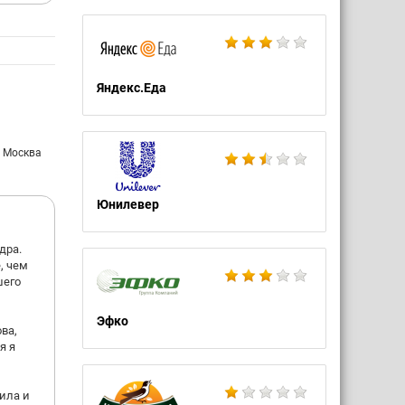
Яндекс.Еда
: Москва
Юнилевер
дра.
, чем
шего
Эфко
ва,
я я
ила и