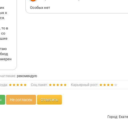
фик
Особых нет
ык к
ся.
 то в
 со
ошие
отаю
обход
намерен
чатление:
рекомендую
руда:
Соц.пакет:
Карьерный рост:
н
Не согласен
Ответить
Город: Екат