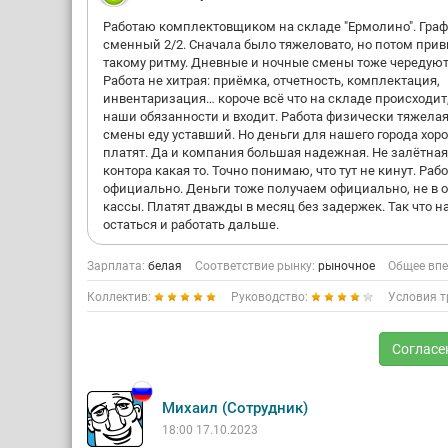
Работаю комплектовщиком на складе "Ермолино". Гра
сменный 2/2. Сначала было тяжеловато, но потом прив
такому ритму. Дневные и ночные смены тоже чередуют
Работа не хитрая: приёмка, отчетность, комплектация,
инвентаризация… короче всё что на складе происходит,
наши обязанности и входит. Работа физически тяжелая
смены еду уставший. Но деньги для нашего города хор
платят. Да и компания большая надежная. Не залётная
контора какая то. Точно понимаю, что тут не кинут. Раб
официально. Деньги тоже получаем официально, не в 
кассы. Платят дважды в месяц без задержек. Так что 
остаться и работать дальше.
Зарплата:
белая
Соответствие рынку:
рыночное
Общее впе
Коллектив:
Руководство:
Условия т
Согласе
Михаил (Сотрудник)
18:00 17.10.2023