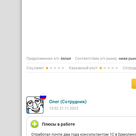
Предложенная з/п:
белая
Соответствие з/п рынку:
ниже рын
Соц.пакет:
Карьерный рост:
Сотруд
Олег (Сотрудник)
10:02 21.11.2023
Плюсы в работе
Отработал почти два года консультантом 1С в Ермолино