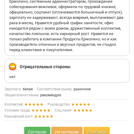
Ермолино, системным администратором, прохождение
собеседования вежливое, оформили по трудовой книжке,
официально, соцпакет (оплачиваются больничный и отпуск),
зарплату не задерживают, всегда вовремя, выплачивают два
раза в месяц. Нравится удобный график занятости, офис
находится рядом с моим домом, дружественный коллектив,
начальство лояльное, есть карьерный рост. Нравится не
только работать в компании Продукты Ермолино, но и как
производитель отличных и вкусных продуктов, не стыдно
перед клиентами и покупателями.
Отрицательные стороны
нет
Зарплата:
белая
Соответствие рынку:
рыночное
Общее впечатление:
рекомендую
Коллектив:
Руководство:
Условия труда:
Соц.пакет:
Карьерный рост:
Согласен
Не согласен
Ответить