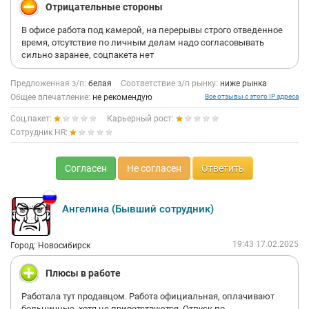
Отрицательные стороны
В офисе работа под камерой, на перерывы строго отведенное
время, отсутствие по личным делам надо согласовывать
сильно заранее, соцпакета нет
Предложенная з/п:
белая
Соответствие з/п рынку:
ниже рынка
Общее впечатление:
не рекомендую
Все отзывы с этого IP адреса
Соц.пакет:
Карьерный рост:
Сотрудник HR:
Согласен
Не согласен
Ответить
Ангелина (Бывший сотрудник)
19:43 17.02.2025
Город: Новосибирск
Плюсы в работе
Работала тут продавцом. Работа официальная, оплачивают
больничные, хотя не приветствуются. Отпуск по