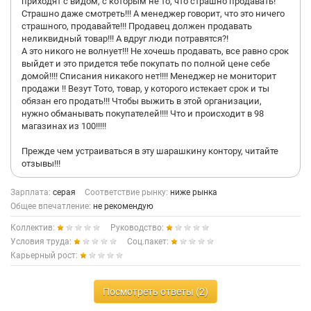
приходят с видом, с которым не то, что страшно продавать!
Страшно даже смотреть!!! А менеджер говорит, что это ничего
страшного, продавайте!!! Продавец должен продавать
неликвидный товар!!! А вдруг люди потравятся?!
А это никого не волнует!!! Не хочешь продавать, все равно срок
выйдет и это придется тебе покупать по полной цене себе
домой!!!! Списания никакого нет!!!! Менеджер не мониторит
продажи !! Везут Тото, товар, у которого истекает срок и ты
обязан его продать!!! Чтобы выжить в этой организации,
нужно обманывать покупателей!!!! Что и происходит в 98
магазинах из 100!!!!!
Прежде чем устраиваться в эту шарашкину контору, читайте
отзывы!!!
Зарплата:
серая
Соответствие рынку:
ниже рынка
Общее впечатление:
не рекомендую
Коллектив:
Руководство:
Условия труда:
Соц.пакет:
Карьерный рост:
Посмотреть ответы (2)