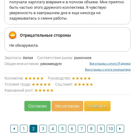
получали зарплату вовремя и в полном объеме. Мне приятно
быть частью этого дружного коллектива. Я чувствую
уверенность в завтрашнем дне и еще никогда не
задумывалась о смене работы.
Отрицательные стороны
Не обнаружила.
Зарплата:
белая
Соответствие рынку:
рыночное
Общее впечатление:
рекомендую
Все отзывы с этого IP адреса
Все отзывы с этого компьютера
Коллектив:
Руководство:
Условия труда:
Соц.пакет:
Карьерный рост:
Согласен
Не согласен
Ответить
1
2
3
4
5
6
7
8
9
10