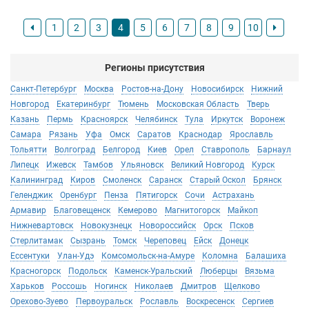
1
2
3
4
5
6
7
8
9
10
Регионы присутствия
Санкт-Петербург
Москва
Ростов-на-Дону
Новосибирск
Нижний
Новгород
Екатеринбург
Тюмень
Московская Область
Тверь
Казань
Пермь
Красноярск
Челябинск
Тула
Иркутск
Воронеж
Самара
Рязань
Уфа
Омск
Саратов
Краснодар
Ярославль
Тольятти
Волгоград
Белгород
Киев
Орел
Ставрополь
Барнаул
Липецк
Ижевск
Тамбов
Ульяновск
Великий Новгород
Курск
Калининград
Киров
Смоленск
Саранск
Старый Оскол
Брянск
Геленджик
Оренбург
Пенза
Пятигорск
Сочи
Астрахань
Армавир
Благовещенск
Кемерово
Магнитогорск
Майкоп
Нижневартовск
Новокузнецк
Новороссийск
Орск
Псков
Стерлитамак
Сызрань
Томск
Череповец
Ейск
Донецк
Ессентуки
Улан-Удэ
Комсомольск-на-Амуре
Коломна
Балашиха
Красногорск
Подольск
Каменск-Уральский
Люберцы
Вязьма
Харьков
Россошь
Ногинск
Николаев
Дмитров
Щелково
Орехово-Зуево
Первоуральск
Рославль
Воскресенск
Сергиев