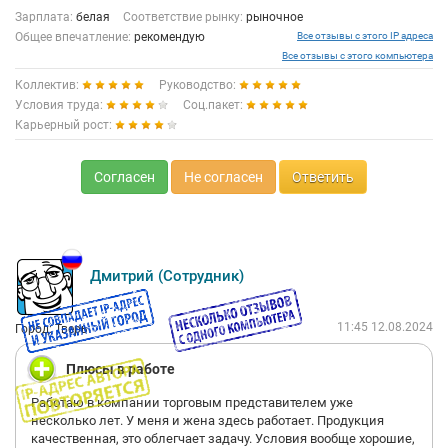
Зарплата:
белая
Соответствие рынку:
рыночное
Общее впечатление:
рекомендую
Все отзывы с этого IP адреса
Все отзывы с этого компьютера
Коллектив:
Руководство:
Условия труда:
Соц.пакет:
Карьерный рост:
Согласен
Не согласен
Ответить
Дмитрий (Сотрудник)
11:45 12.08.2024
Город: Тверь
Плюсы в работе
Работаю в компании торговым представителем уже
несколько лет. У меня и жена здесь работает. Продукция
качественная, это облегчает задачу. Условия вообще хорошие,