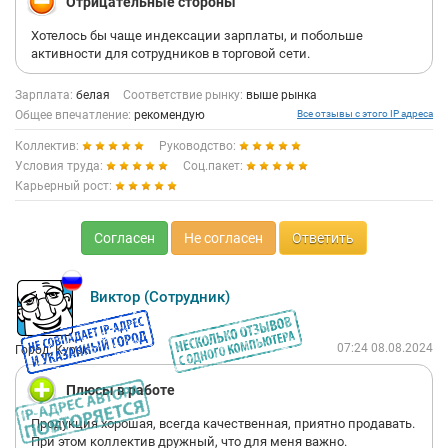
Отрицательные стороны
Хотелось бы чаще индексации зарплаты, и побольше
активности для сотрудников в торговой сети.
Зарплата:
белая
Соответствие рынку:
выше рынка
Общее впечатление:
рекомендую
Все отзывы с этого IP адреса
Коллектив:
Руководство:
Условия труда:
Соц.пакет:
Карьерный рост:
Согласен
Не согласен
Ответить
Виктор (Сотрудник)
07:24 08.08.2024
Город: Курск
Плюсы в работе
Продукция хорошая, всегда качественная, приятно продавать.
При этом коллектив дружный, что для меня важно.