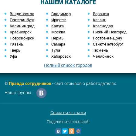
НАШЕМ КАТАЛОГЕ
Владивосток
Владимир
Воронеж
Екатеринбург
Иркутск
Казань
Калининград
Калуга
Краснодар
Красноярск
Москва
Нижний Новгород
Новосибирск
Пермь
Ростов-на-Дону
Рязань
Самара
Санкт-Петербург
Тверь
Тула
Тюмень
Уфа
Хабаровск
Челябинск
Полный список городов
©
Правда сотрудников
- сайт отзывов о работодателях.
Наши группы:
Связаться с нами
Поделиться ссылкой: