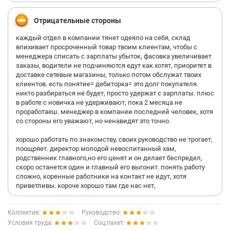
Отрицательные стороны
каждый отдел в компании тянет одеяло на себя, склад
впихивает просроченный товар твоим клиентам, чтобы с
менеджера списать с зарплаты убыток, фасовка увеличивает
заказы, водители не подчиняются едут как хотят, приоритет в
доставке сетевые магазины, только потом обслужат твоих
клиентов. есть понятие= дебиторка= это долг покупателя.
никто разбираться не будет, просто удержат с зарплаты. плюс
в работе с новичка не удерживают, пока 2 месяца не
проработаеш. менеджер в компании последний человек, хотя
со стороны его уважают, но ненавидят это точно.
хорошо работать по знакомству, своих руководство не трогает,
поощряет. директор молодой невоспитанный хам,
родственник главного,но его ценят и он делает беспредел,
скоро останется один и главный его выгонит. понять работу
сложно, коренные работники на контакт не идут, хотя
приветливы. короче хорошо там где нас нет,
Коллектив:
Руководство:
Условия труда:
Соц.пакет: