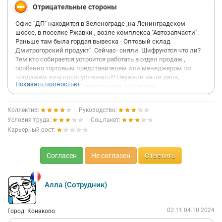
Отрицательные стороны
Офис "ДП" находится в Зеленограде ,на Ленинградском
шоссе, в поселке Ржавки , возле комплекса "Автозапчасти".
Раньше там была гордая вывеска - Оптовый склад
Дмитрогорский продукт". Сейчас- сняли. Шифруются что ли?
Тем кто собирается устроится работать в отдел продаж ,
особенно торговым представителем или менеджером по
продажам хочу посочуствовать!!! Неужели ваши дела,
Показать полностью
коллеги, так плохи??? сначала вам пообещают
фиксированный оклад на три месяца ,затем перевод на
проценты.Впрочем, можете уволится по истечении этого
Коллектив:
Руководство:
срока-делать там больше нечего. через 2 месяца (раньше
Условия труда:
Соц.пакет:
было через три) ваш доход увяжут с дебиторской
Карьерный рост:
задолженностью. Впрочем кое что вы получите. Затем ,после
третьего месяца..... Хотя обычно столько там не работают)))
пока я работал у меня сменилось 6 начальников отделов, а уж
Согласен
Не согласен
Ответить
торговых я и не считаю. Думаю треть Зеленограда уже
поработала в этой структуре). Кстати в первый раз увидел как
люди по истеченнии месяца остаются должны фирме.тк зп
будет зависеть как сказано выше - от дебиторки. Рассчитался
Алла (Сотрудник)
нормально -- есть достойные люди везде. Правда за
деньгами приезжал через месяц . Имейте в виду. Вздохнул с
02:11 04.10.2024
облегчением!!!!!!!
Город: Конаково