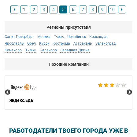
1
2
3
4
5
6
7
8
9
10
Регионы присутствия
Санкт-Петербург
Москва
Тверь
Челябинск
Краснодар
Ярославль
Орел
Курск
Кострома
Астрахань
Зеленоград
Конаково
Химки
Балаково
Западная Двина
Похожие компании
Ал
Яндекс.Еда
РАБОТОДАТЕЛИ ТВОЕГО ГОРОДА УЖЕ В