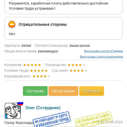
Разумеется, заработная плата действительно достойная.
Условия труда устраивают.
Отрицательные стороны
Нет.
Зарплата:
белая
Соответствие рынку:
выше рынка
Общее впечатление:
рекомендую
Все отзывы с этого IP адреса
Все отзывы с этого компьютера
Коллектив:
Руководство:
Условия труда:
Соц.пакет:
Карьерный рост:
Согласен
Не согласен
Ответить
Олег (Сотрудник)
18:33 07.08.2024
Город: Краснодар