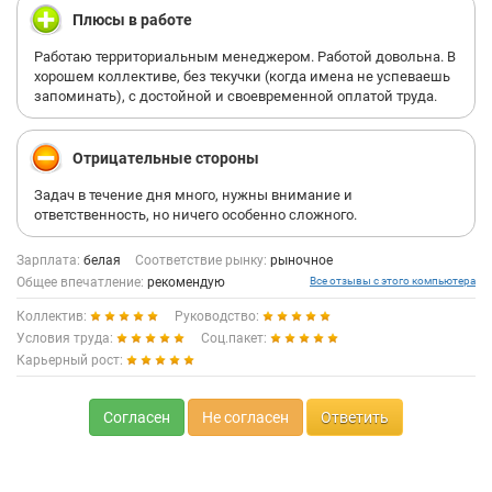
Вообще то там три менеджера работают -ведут розницу, и
Плюсы в работе
вполне справляются и набор новых должен насторожить.
Работаю территориальным менеджером. Работой довольна. В
Вывод : Не тратьте время зря!
хорошем коллективе, без текучки (когда имена не успеваешь
запоминать), с достойной и своевременной оплатой труда.
Отрицательные стороны
Задач в течение дня много, нужны внимание и
ответственность, но ничего особенно сложного.
Зарплата:
белая
Соответствие рынку:
рыночное
Общее впечатление:
рекомендую
Все отзывы с этого компьютера
Коллектив:
Руководство:
Условия труда:
Соц.пакет:
Карьерный рост:
Согласен
Не согласен
Ответить