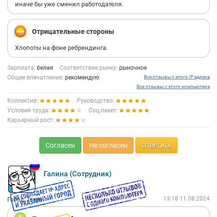
иначе бы уже сменил работодателя.
Отрицательные стороны
Хлопоты на фоне ребрендинга.
Зарплата:
белая
Соответствие рынку:
рыночное
Общее впечатление:
рекомендую
Все отзывы с этого IP адреса
Все отзывы с этого компьютера
Коллектив:
Руководство:
Условия труда:
Соц.пакет:
Карьерный рост:
Согласен
Не согласен
Ответить
Галина (Сотрудник)
13:18 11.08.2024
Город: Тверь