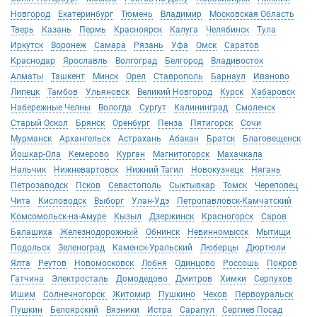
Новгород
Екатеринбург
Тюмень
Владимир
Московская Область
Тверь
Казань
Пермь
Красноярск
Калуга
Челябинск
Тула
Иркутск
Воронеж
Самара
Рязань
Уфа
Омск
Саратов
Краснодар
Ярославль
Волгоград
Белгород
Владивосток
Алматы
Ташкент
Минск
Орел
Ставрополь
Барнаул
Иваново
Липецк
Тамбов
Ульяновск
Великий Новгород
Курск
Хабаровск
Набережные Челны
Вологда
Сургут
Калининград
Смоленск
Старый Оскол
Брянск
Оренбург
Пенза
Пятигорск
Сочи
Мурманск
Архангельск
Астрахань
Абакан
Братск
Благовещенск
Йошкар-Ола
Кемерово
Курган
Магнитогорск
Махачкала
Нальчик
Нижневартовск
Нижний Тагил
Новокузнецк
Нягань
Петрозаводск
Псков
Севастополь
Сыктывкар
Томск
Череповец
Чита
Кисловодск
Выборг
Улан-Удэ
Петропавловск-Камчатский
Комсомольск-на-Амуре
Кызыл
Дзержинск
Красногорск
Саров
Балашиха
Железнодорожный
Обнинск
Невинномысск
Мытищи
Подольск
Зеленоград
Каменск-Уральский
Люберцы
Дюртюли
Ялта
Реутов
Новомосковск
Лобня
Одинцово
Россошь
Покров
Гатчина
Электросталь
Домодедово
Дмитров
Химки
Серпухов
Ишим
Солнечногорск
Житомир
Пушкино
Чехов
Первоуральск
Пушкин
Белоярский
Вязники
Истра
Сарапул
Сергиев Посад