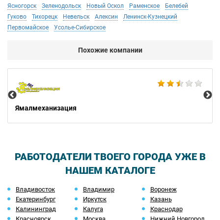
Ясногорск
Зеленодольск
Новый Оскол
Раменское
Белебей
Гуково
Тихорецк
Невельск
Алексин
Ленинск-Кузнецкий
Первомайское
Усолье-Сибирское
Похожие компании
Не
Ямалмеханизация
РАБОТОДАТЕЛИ ТВОЕГО ГОРОДА УЖЕ В
НАШЕМ КАТАЛОГЕ
Владивосток
Владимир
Воронеж
Екатеринбург
Иркутск
Казань
Калининград
Калуга
Краснодар
Красноярск
Москва
Нижний Новгород