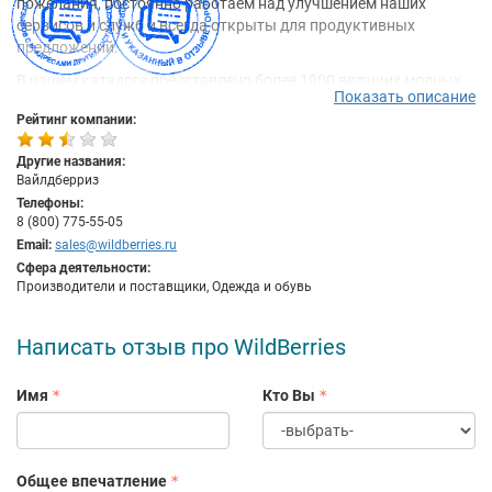
пожелания, постоянно работаем над улучшением наших
сервисов и служб и всегда открыты для продуктивных
предложений.
В нашем каталоге представлено более 1900 ведущих модных
Показать описание
брендов со всего мира. Компания Wildberries напрямую
Рейтинг компании:
сотрудничает с производителями одежды и официальными
дистрибьюторами, поэтому мы гарантируем Вам подлинность
Другие названия:
и высочайшее качество представленных товаров.
Вайлдберриз
Мы предлагаем Вам более 100 000 моделей стильной женской,
Телефоны:
мужской и детской одежды, обуви и аксессуаров, от лучших
8 (800) 775-55-05
модных фасонов стиля casual до последних новинок из мира
Email:
sales@wildberries.ru
высокой моды. Наш каталог пополняется новыми товарами
Сфера деятельности:
Производители и поставщики, Одежда и обувь
ежедневно.
Написать отзыв про WildBerries
Имя
Кто Вы
Общее впечатление