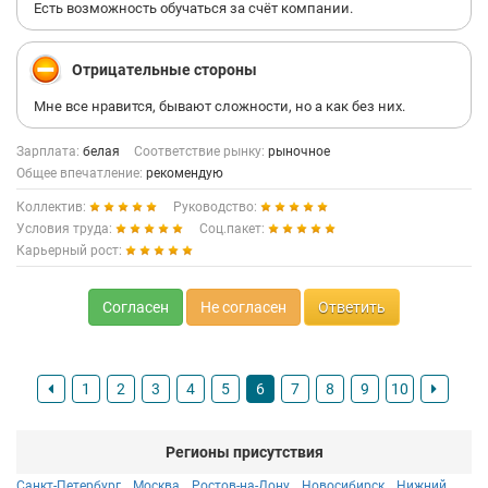
Есть возможность обучаться за счёт компании.
Отрицательные стороны
Мне все нравится, бывают сложности, но а как без них.
Зарплата:
белая
Соответствие рынку:
рыночное
Общее впечатление:
рекомендую
Коллектив:
Руководство:
Условия труда:
Соц.пакет:
Карьерный рост:
Согласен
Не согласен
Ответить
1
2
3
4
5
6
7
8
9
10
Регионы присутствия
Санкт-Петербург
Москва
Ростов-на-Дону
Новосибирск
Нижний