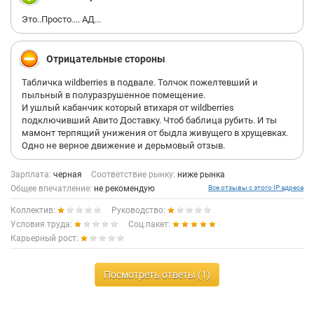
Это..Просто.... АД...
Отрицательные стороны
Табличка wildberries в подвале. Толчок пожелтевший и
пыльный в полуразрушенное помещение.
И ушлый кабанчик который втихаря от wildberries
подключивший Авито Доставку. Чтоб баблица рубить. И ты
мамонт терпящий унижения от быдла живущего в хрущевках.
Одно не верное движение и дерьмовый отзыв.
Зарплата:
черная
Соответствие рынку:
ниже рынка
Общее впечатление:
не рекомендую
Все отзывы с этого IP адреса
Коллектив:
Руководство:
Условия труда:
Соц.пакет:
Карьерный рост:
Посмотреть ответы (1)