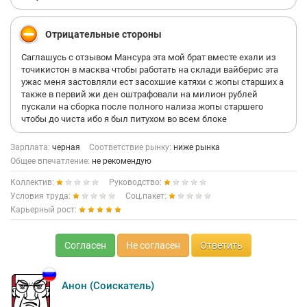
Отрицательные стороны
Саглашусь с отзывом Мансура эта мой брат вместе ехали из
точикистон в масква чтобы работать на склади вайберис эта
ужас меня застовляли ест засохшие катяхи с жопы старших а
также в первий жи ден оштрафовали на милион рублей
пускали на сборка после полного нализа жопы старшего
чтобы до чиста ибо я был питухом во всем блоке
Зарплата:
черная
Соответствие рынку:
ниже рынка
Общее впечатление:
не рекомендую
Коллектив:
Руководство:
Условия труда:
Соц.пакет:
Карьерный рост:
Согласен
Не согласен
Ответить
Анон (Соискатель)