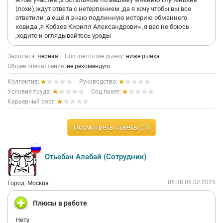
(лохи),ждут ответа с нетерпением ,да я хочу чтобы вы все
Сотрудники пвз работают в рабских условиях.
ответили ,а ещё я знаю подлинную историю обманного
ковида ,я Кобзев Кирилл Александрович ,я вас не боюсь
,ходите и оглядывайтесь уроды
Зарплата:
черная
Соответствие рынку:
ниже рынка
Общее впечатление:
не рекомендую
Коллектив:
Руководство:
Условия труда:
Соц.пакет:
Карьерный рост:
Посмотреть ответы (1)
Отьебан Алабай (Сотрудник)
06:38 05.02.2025
Город: Москва
Плюсы в работе
Нету