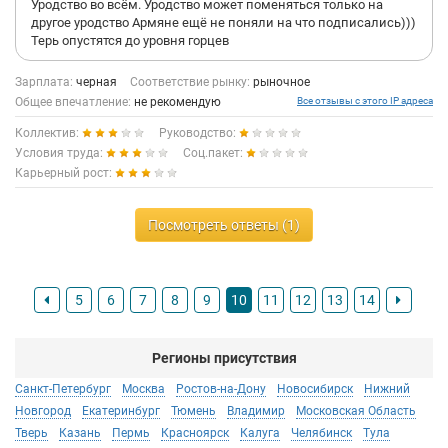
Уродство во всём. Уродство может поменяться только на
другое уродство Армяне ещё не поняли на что подписались)))
Терь опустятся до уровня горцев
Зарплата:
черная
Соответствие рынку:
рыночное
Общее впечатление:
не рекомендую
Все отзывы с этого IP адреса
Коллектив:
Руководство:
Условия труда:
Соц.пакет:
Карьерный рост:
Посмотреть ответы (1)
5
6
7
8
9
10
11
12
13
14
Регионы присутствия
Санкт-Петербург
Москва
Ростов-на-Дону
Новосибирск
Нижний
Новгород
Екатеринбург
Тюмень
Владимир
Московская Область
Тверь
Казань
Пермь
Красноярск
Калуга
Челябинск
Тула