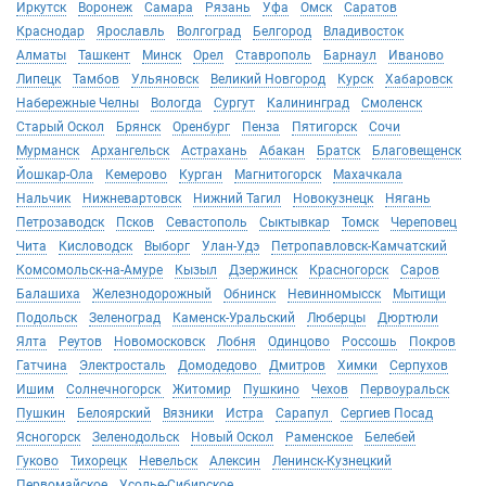
Иркутск
Воронеж
Самара
Рязань
Уфа
Омск
Саратов
Краснодар
Ярославль
Волгоград
Белгород
Владивосток
Алматы
Ташкент
Минск
Орел
Ставрополь
Барнаул
Иваново
Липецк
Тамбов
Ульяновск
Великий Новгород
Курск
Хабаровск
Набережные Челны
Вологда
Сургут
Калининград
Смоленск
Старый Оскол
Брянск
Оренбург
Пенза
Пятигорск
Сочи
Мурманск
Архангельск
Астрахань
Абакан
Братск
Благовещенск
Йошкар-Ола
Кемерово
Курган
Магнитогорск
Махачкала
Нальчик
Нижневартовск
Нижний Тагил
Новокузнецк
Нягань
Петрозаводск
Псков
Севастополь
Сыктывкар
Томск
Череповец
Чита
Кисловодск
Выборг
Улан-Удэ
Петропавловск-Камчатский
Комсомольск-на-Амуре
Кызыл
Дзержинск
Красногорск
Саров
Балашиха
Железнодорожный
Обнинск
Невинномысск
Мытищи
Подольск
Зеленоград
Каменск-Уральский
Люберцы
Дюртюли
Ялта
Реутов
Новомосковск
Лобня
Одинцово
Россошь
Покров
Гатчина
Электросталь
Домодедово
Дмитров
Химки
Серпухов
Ишим
Солнечногорск
Житомир
Пушкино
Чехов
Первоуральск
Пушкин
Белоярский
Вязники
Истра
Сарапул
Сергиев Посад
Ясногорск
Зеленодольск
Новый Оскол
Раменское
Белебей
Гуково
Тихорецк
Невельск
Алексин
Ленинск-Кузнецкий
Первомайское
Усолье-Сибирское