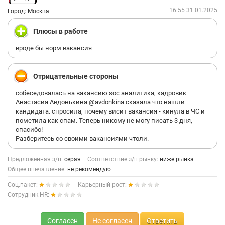
16:55 31.01.2025
Город: Москва
Плюсы в работе
вроде бы норм вакансия
Отрицательные стороны
собеседовалась на вакансию soc аналитика, кадровик
Анастасия Авдонькина @avdonkina сказала что нашли
кандидата. спросила, почему висит вакансия - кинула в ЧС и
пометила как спам. Теперь никому не могу писать 3 дня,
спасибо!
Разберитесь со своими вакансиями чтоли.
Предложенная з/п:
серая
Соответствие з/п рынку:
ниже рынка
Общее впечатление:
не рекомендую
Соц.пакет:
Карьерный рост:
Сотрудник HR:
Согласен
Не согласен
Ответить