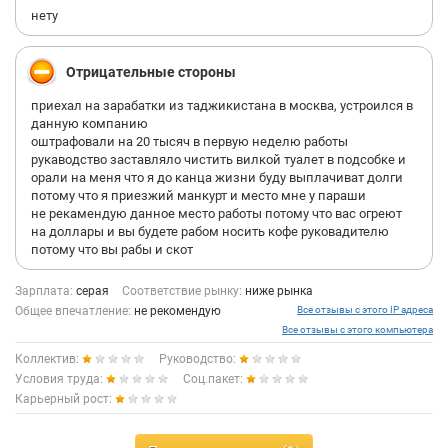
нету
Отрицательные стороны
приехал на зарабатки из таджикистана в москва, устроился в
данную компанию
оштрафовали на 20 тысяч в первую неделю работы
рукаводство заставляло чистить вилкой туалет в подсобке и
орали на меня что я до канца жизни буду выплачиват долги
потому что я приезжий манкурт и место мне у параши
не рекамендую данное место работы потому что вас огреют
на доллары и вы будете рабом носить кофе руковадителю
потому что вы рабы и скот
Зарплата:
серая
Соответствие рынку:
ниже рынка
Общее впечатление:
не рекомендую
Все отзывы с этого IP адреса
Все отзывы с этого компьютера
Коллектив:
Руководство:
Условия труда:
Соц.пакет:
Карьерный рост: