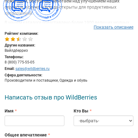
пожелания, постоянно работаем над улучшением наших
сервисов и служб и всегда открыты для продуктивных
предложений.
В нашем каталоге представлено более 1900 ведущих модных
Показать описание
брендов со всего мира. Компания Wildberries напрямую
Рейтинг компании:
сотрудничает с производителями одежды и официальными
дистрибьюторами, поэтому мы гарантируем Вам подлинность
Другие названия:
и высочайшее качество представленных товаров.
Вайлдберриз
Мы предлагаем Вам более 100 000 моделей стильной женской,
Телефоны:
мужской и детской одежды, обуви и аксессуаров, от лучших
8 (800) 775-55-05
модных фасонов стиля casual до последних новинок из мира
Email:
sales@wildberries.ru
высокой моды. Наш каталог пополняется новыми товарами
Сфера деятельности:
Производители и поставщики, Одежда и обувь
ежедневно.
Написать отзыв про WildBerries
Имя
Кто Вы
Общее впечатление