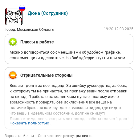
Дюна (Сотрудник)
19:20 12.03.2025
Город: Московская Область
Плюсы в работе
Можно договориться со сменщиками об удобном графике,
если сменщики адекватные. Но Вайлдберриз тут ни при чем.
Отрицательные стороны
Вешают долги за все подряд. За ошибку руководства, за брак,
к которому ты не причастен, за пропажу вещи после отправки
на склад. Я работаю на маленьком пункте, поэтому имею
возможность проверять без исключения все вещи на
наличие брака на камеру- даже высылая видео, где видно,
что вещь в идеальном состоянии, долг не снимут!
Лично мне удалось оспорить за полгода работы только 1 долг!
Показать полностью
(Всего их было +-8-10).
Наживаются на сотрудниках, как могут.
Зарплата:
белая
Соответствие рынку:
рыночное