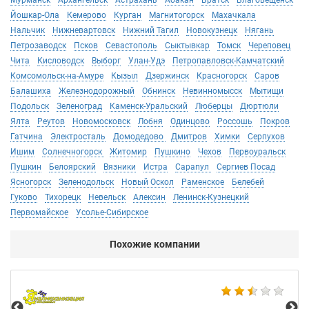
Мурманск
Архангельск
Астрахань
Абакан
Братск
Благовещенск
Йошкар-Ола
Кемерово
Курган
Магнитогорск
Махачкала
Нальчик
Нижневартовск
Нижний Тагил
Новокузнецк
Нягань
Петрозаводск
Псков
Севастополь
Сыктывкар
Томск
Череповец
Чита
Кисловодск
Выборг
Улан-Удэ
Петропавловск-Камчатский
Комсомольск-на-Амуре
Кызыл
Дзержинск
Красногорск
Саров
Балашиха
Железнодорожный
Обнинск
Невинномысск
Мытищи
Подольск
Зеленоград
Каменск-Уральский
Люберцы
Дюртюли
Ялта
Реутов
Новомосковск
Лобня
Одинцово
Россошь
Покров
Гатчина
Электросталь
Домодедово
Дмитров
Химки
Серпухов
Ишим
Солнечногорск
Житомир
Пушкино
Чехов
Первоуральск
Пушкин
Белоярский
Вязники
Истра
Сарапул
Сергиев Посад
Ясногорск
Зеленодольск
Новый Оскол
Раменское
Белебей
Гуково
Тихорецк
Невельск
Алексин
Ленинск-Кузнецкий
Первомайское
Усолье-Сибирское
Похожие компании
Не