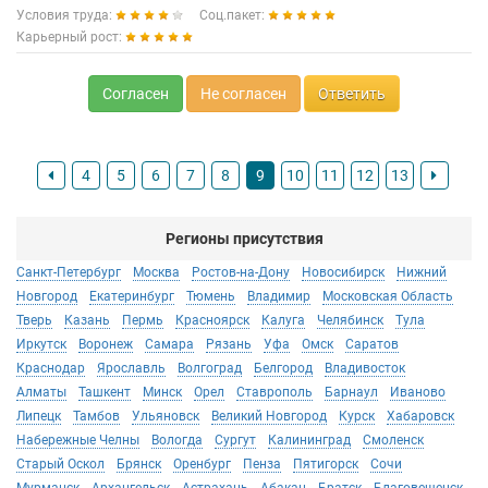
Условия труда:
Соц.пакет:
Карьерный рост:
Согласен
Не согласен
Ответить
4
5
6
7
8
9
10
11
12
13
Регионы присутствия
Санкт-Петербург
Москва
Ростов-на-Дону
Новосибирск
Нижний
Новгород
Екатеринбург
Тюмень
Владимир
Московская Область
Тверь
Казань
Пермь
Красноярск
Калуга
Челябинск
Тула
Иркутск
Воронеж
Самара
Рязань
Уфа
Омск
Саратов
Краснодар
Ярославль
Волгоград
Белгород
Владивосток
Алматы
Ташкент
Минск
Орел
Ставрополь
Барнаул
Иваново
Липецк
Тамбов
Ульяновск
Великий Новгород
Курск
Хабаровск
Набережные Челны
Вологда
Сургут
Калининград
Смоленск
Старый Оскол
Брянск
Оренбург
Пенза
Пятигорск
Сочи