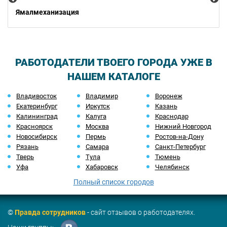
Ямалмеханизация
РАБОТОДАТЕЛИ ТВОЕГО ГОРОДА УЖЕ В
НАШЕМ КАТАЛОГЕ
Владивосток
Владимир
Воронеж
Екатеринбург
Иркутск
Казань
Калининград
Калуга
Краснодар
Красноярск
Москва
Нижний Новгород
Новосибирск
Пермь
Ростов-на-Дону
Рязань
Самара
Санкт-Петербург
Тверь
Тула
Тюмень
Уфа
Хабаровск
Челябинск
Полный список городов
©
Правда сотрудников
- сайт отзывов о работодателях.