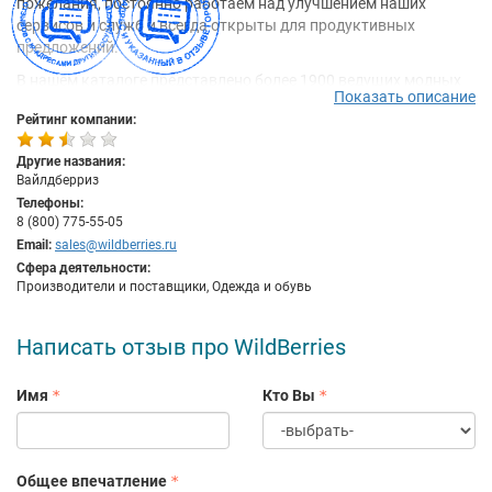
пожелания, постоянно работаем над улучшением наших
сервисов и служб и всегда открыты для продуктивных
предложений.
В нашем каталоге представлено более 1900 ведущих модных
Показать описание
брендов со всего мира. Компания Wildberries напрямую
Рейтинг компании:
сотрудничает с производителями одежды и официальными
дистрибьюторами, поэтому мы гарантируем Вам подлинность
Другие названия:
и высочайшее качество представленных товаров.
Вайлдберриз
Мы предлагаем Вам более 100 000 моделей стильной женской,
Телефоны:
мужской и детской одежды, обуви и аксессуаров, от лучших
8 (800) 775-55-05
модных фасонов стиля casual до последних новинок из мира
Email:
sales@wildberries.ru
высокой моды. Наш каталог пополняется новыми товарами
Сфера деятельности:
Производители и поставщики, Одежда и обувь
ежедневно.
Написать отзыв про WildBerries
Имя
Кто Вы
Общее впечатление