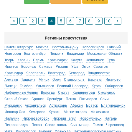
1
2
3
4
5
6
7
8
9
10
Регионы присутствия
Санкт-Петербург
Москва
Ростов-на-Дону
Новосибирск
Нижний
Новгород
Екатеринбург
Тюмень
Владимир
Московская Область
Тверь
Казань
Пермь
Красноярск
Калуга
Челябинск
Тула
Иркутск
Воронеж
Самара
Рязань
Уфа
Омск
Саратов
Краснодар
Ярославль
Волгоград
Белгород
Владивосток
Алматы
Ташкент
Минск
Орел
Ставрополь
Барнаул
Иваново
Липецк
Тамбов
Ульяновск
Великий Новгород
Курск
Хабаровск
Набережные Челны
Вологда
Сургут
Калининград
Смоленск
Старый Оскол
Брянск
Оренбург
Пенза
Пятигорск
Сочи
Мурманск
Архангельск
Астрахань
Абакан
Братск
Благовещенск
Йошкар-Ола
Кемерово
Курган
Магнитогорск
Махачкала
Нальчик
Нижневартовск
Нижний Тагил
Новокузнецк
Нягань
Петрозаводск
Псков
Севастополь
Сыктывкар
Томск
Череповец
Чита
Кисловодск
Выборг
Улан-Удэ
Петропавловск-Камчатский