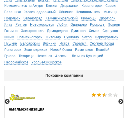
Комсомольск-на-Амуре
Кызыл
Дзержинск
Красногорск
Саров
Балашиха
Железнодорожный
Обнинск
Невинномысск
Мытищи
Подольск
Зеленоград
Каменск-Уральский
Люберцы
Дюртюли
Ялта
Реутов
Новомосковск
Лобня
Одинцово
Россошь
Покров
Гатчина
Электросталь
Домодедово
Дмитров
Химки
Серпухов
Ишим
Солнечногорск
Житомир
Пушкино
Чехов
Первоуральск
Пушкин
Белоярский
Вязники
Истра
Сарапул
Сергиев Посад
Ясногорск
Зеленодольск
Новый Оскол
Раменское
Белебей
Гуково
Тихорецк
Невельск
Алексин
Ленинск-Кузнецкий
Первомайское
Усолье-Сибирское
Похожие компании
Не
Ямалмеханизация