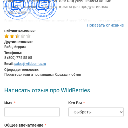
пожелания, постоянно работаем над улучшением наших
сервисов и служб и всегда открыты для продуктивных
предложений.
В нашем каталоге представлено более 1900 ведущих модных
Показать описание
брендов со всего мира. Компания Wildberries напрямую
Рейтинг компании:
сотрудничает с производителями одежды и официальными
дистрибьюторами, поэтому мы гарантируем Вам подлинность
Другие названия:
и высочайшее качество представленных товаров.
Вайлдберриз
Мы предлагаем Вам более 100 000 моделей стильной женской,
Телефоны:
мужской и детской одежды, обуви и аксессуаров, от лучших
8 (800) 775-55-05
модных фасонов стиля casual до последних новинок из мира
Email:
sales@wildberries.ru
высокой моды. Наш каталог пополняется новыми товарами
Сфера деятельности:
Производители и поставщики, Одежда и обувь
ежедневно.
Написать отзыв про WildBerries
Имя
Кто Вы
Общее впечатление