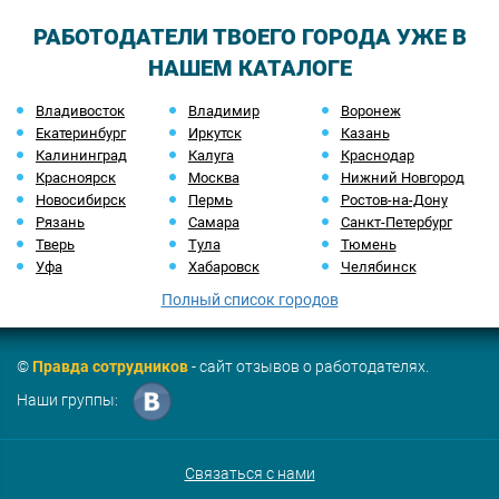
РАБОТОДАТЕЛИ ТВОЕГО ГОРОДА УЖЕ В
НАШЕМ КАТАЛОГЕ
Владивосток
Владимир
Воронеж
Екатеринбург
Иркутск
Казань
Калининград
Калуга
Краснодар
Красноярск
Москва
Нижний Новгород
Новосибирск
Пермь
Ростов-на-Дону
Рязань
Самара
Санкт-Петербург
Тверь
Тула
Тюмень
Уфа
Хабаровск
Челябинск
Полный список городов
©
Правда сотрудников
- сайт отзывов о работодателях.
Наши группы:
Связаться с нами