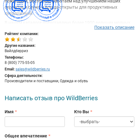
пожелания, постоянно работаем над улучшением наших
сервисов и служб и всегда открыты для продуктивных
предложений.
В нашем каталоге представлено более 1900 ведущих модных
Показать описание
брендов со всего мира. Компания Wildberries напрямую
Рейтинг компании:
сотрудничает с производителями одежды и официальными
дистрибьюторами, поэтому мы гарантируем Вам подлинность
Другие названия:
и высочайшее качество представленных товаров.
Вайлдберриз
Мы предлагаем Вам более 100 000 моделей стильной женской,
Телефоны:
мужской и детской одежды, обуви и аксессуаров, от лучших
8 (800) 775-55-05
модных фасонов стиля casual до последних новинок из мира
Email:
sales@wildberries.ru
высокой моды. Наш каталог пополняется новыми товарами
Сфера деятельности:
Производители и поставщики, Одежда и обувь
ежедневно.
Написать отзыв про WildBerries
Имя
Кто Вы
Общее впечатление