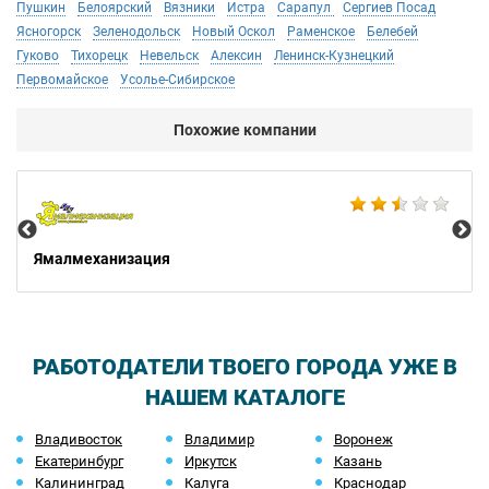
Пушкин
Белоярский
Вязники
Истра
Сарапул
Сергиев Посад
Ясногорск
Зеленодольск
Новый Оскол
Раменское
Белебей
Гуково
Тихорецк
Невельск
Алексин
Ленинск-Кузнецкий
Первомайское
Усолье-Сибирское
Похожие компании
Не
Ямалмеханизация
РАБОТОДАТЕЛИ ТВОЕГО ГОРОДА УЖЕ В
НАШЕМ КАТАЛОГЕ
Владивосток
Владимир
Воронеж
Екатеринбург
Иркутск
Казань
Калининград
Калуга
Краснодар