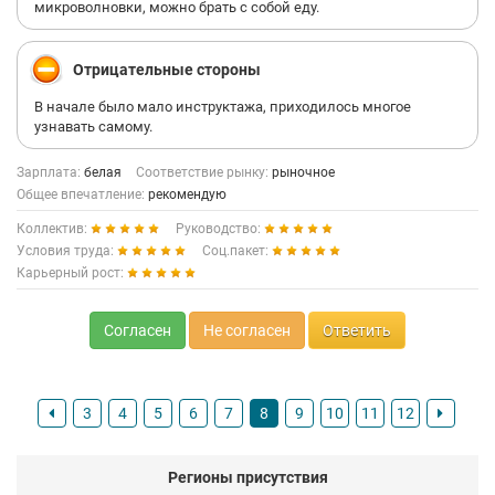
микроволновки, можно брать с собой еду.
Отрицательные стороны
В начале было мало инструктажа, приходилось многое
узнавать самому.
Зарплата:
белая
Соответствие рынку:
рыночное
Общее впечатление:
рекомендую
Коллектив:
Руководство:
Условия труда:
Соц.пакет:
Карьерный рост:
Согласен
Не согласен
Ответить
3
4
5
6
7
8
9
10
11
12
Регионы присутствия