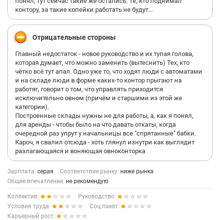
понял, тут сейчас такие же остались. Те, кто поднимал
контору, за такие копейки работать не будут...
Отрицательные стороны
Главный недостаток - новое руководство и их тупая голова,
которая думает, что можно заменить (вытеснить) Тех, кто
чётко всё тут апал. Одно уже то, что ходят люди с автоматами
и на складе люди в форме каких-то контор прыгают на
работяг, говорит о том, что управлять приходится
исключительно овном (причём и старшими из этой же
категории).
Построенные склады нужны не для работы, а, как я понял,
для аренды - чтобы было на что давать откаты, когда
очередной раз упрут у начальницы все "спрятанные" бабки.
Кароч, я свалил отсюда - хоть глянул изнутри как выглядит
разлагающаяся и воняющая овноконторка
Зарплата:
серая
Соответствие рынку:
ниже рынка
Общее впечатление:
не рекомендую
Коллектив:
Руководство:
Условия труда:
Соц.пакет:
Карьерный рост: