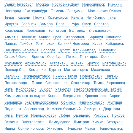
Санкт-Петербург
Москва
Ростов-на-Дону
Новосибирск
Нижний
Новгород
Екатеринбург
Тюмень
Владимир
Московская Область
Тверь
Казань
Пермь
Красноярск
Калуга
Челябинск
Тула
Иркутск
Воронеж
Самара
Рязань
Уфа
Омск
Саратов
Краснодар
Ярославль
Волгоград
Белгород
Владивосток
Алматы
Ташкент
Минск
Орел
Ставрополь
Барнаул
Иваново
Липецк
Тамбов
Ульяновск
Великий Новгород
Курск
Хабаровск
Набережные Челны
Вологда
Сургут
Калининград
Смоленск
Старый Оскол
Брянск
Оренбург
Пенза
Пятигорск
Сочи
Мурманск
Архангельск
Астрахань
Абакан
Братск
Благовещенск
Йошкар-Ола
Кемерово
Курган
Магнитогорск
Махачкала
Нальчик
Нижневартовск
Нижний Тагил
Новокузнецк
Нягань
Петрозаводск
Псков
Севастополь
Сыктывкар
Томск
Череповец
Чита
Кисловодск
Выборг
Улан-Удэ
Петропавловск-Камчатский
Комсомольск-на-Амуре
Кызыл
Дзержинск
Красногорск
Саров
Балашиха
Железнодорожный
Обнинск
Невинномысск
Мытищи
Подольск
Зеленоград
Каменск-Уральский
Люберцы
Дюртюли
Ялта
Реутов
Новомосковск
Лобня
Одинцово
Россошь
Покров
Гатчина
Электросталь
Домодедово
Дмитров
Химки
Серпухов
Ишим
Солнечногорск
Житомир
Пушкино
Чехов
Первоуральск