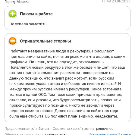
11:49 23.06.2025
Город: Москва
Плюсы в работе
Не успела заметить
Отрицательные стороны
Работают неадекватные люди в рекрутерах. Присылают
приглашение на сайте, не читая резюме и что ищешь, с каким
графиком. Пишешь, что не подходит, отказываешь.
Появляется новый рекрутер в этой же беседе и пишет, что ваш
отклик принят и компания рассмотрит ваше резюме на
данную позицию. Что значит рассмотрит, если русским
языком выше указан отказ и собеседник вышел из чата?! И
между прочим русские имена у рекрутеров. Такое встречала
только в одной OOO. Там тоже сами прислали приглашение,
отказала, они указали, что будут рассматривать, позвонят и
проконсультируют по позиции. Никто не звонил и через
неделю сами отказали. Далее вакансия на сайте пол года
была ещё открыта. Выполняют план видимо, неадекваты.
Предложенная з/п:
белая
Соответствие з/п рынку:
рыночное
Общее впечатление:
не рекомендую
Все отзывы с этого IP адреса